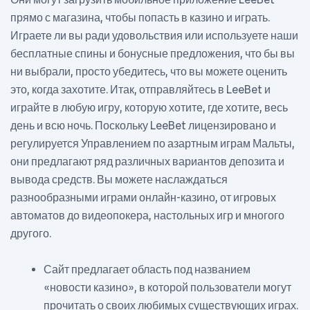
прямо с магазина, чтобы попасть в казино и играть.
Играете ли вы ради удовольствия или используете наши
бесплатные спины и бонусные предложения, что бы вы
ни выбрали, просто убедитесь, что вы можете оценить
это, когда захотите. Итак, отправляйтесь в LeeBet и
играйте в любую игру, которую хотите, где хотите, весь
день и всю ночь. Поскольку LeeBet лицензировано и
регулируется Управлением по азартным играм Мальты,
они предлагают ряд различных вариантов депозита и
вывода средств. Вы можете наслаждаться
разнообразными играми онлайн-казино, от игровых
автоматов до видеопокера, настольных игр и многого
другого.
Сайт предлагает область под названием
«новости казино», в которой пользователи могут
прочитать о своих любимых существующих играх.