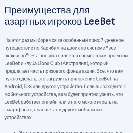
Преимущества для
азартных игроков LeeBet
На этот раз мы боремся за особенный приз: 7-дневное
путешествие по Карибам на двоих по системе “все
включено”! Эта поездка является совместным проектом
LeeBet и клуба Lions Club (Австралия), который
предлагает часть призового фонда акции. Все, что вам
нужно сделать, это загрузить приложение LeeBet на
Android, iOS или другое устройство. Если вы заходите с
мобильного устройства, вам будет приятно узнать, что
LeeBet работает онлайн или в него можно играть на
смартфонах, планшетах и других мобильных
устройствах.
Этот проверочный код можно использовать для