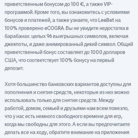
приветственным бонусом до 100 €, а также VIP-
программой. Кроме того, вы ознакомитесь с условиями
бонусов и платежей, а также узнаете, что LeeBet на
100% проверено eCOGRA. Вы не увидите недостатка в
барабанах: целых 96 выигрышных символов, включая
джекпоты, и даже анимированный дикий символ. Общий
приветственный бонус составляет до 1000 долларов
США, что соответствует 100% бонусу на первый
депозит.
Хотя большинство банковских вариантов доступны для
пополнения и снятия средств, некоторые из них можно
использовать только для снятия средств. Между
работой, домом, семьей и друзьями нам всем повезло,
что у нас есть немного свободного времени для игр,
когда мы свободны для этого. А если вы предпочитаете
делать все на ходу, обратите внимание на приложения