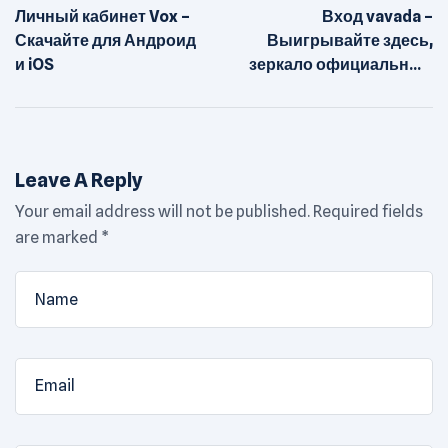
navigation
Личный кабинет Vox –
Вход vavada –
Скачайте для Андроид
Выигрывайте здесь,
и iOS
зеркало официальный
сайт
Leave A Reply
Your email address will not be published.
Required fields
are marked
*