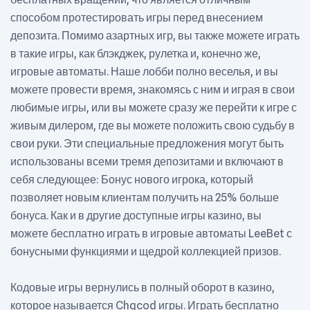
способом протестировать игры перед внесением
депозита. Помимо азартных игр, вы также можете играть
в такие игры, как блэкджек, рулетка и, конечно же,
игровые автоматы. Наше лобби полно веселья, и вы
можете провести время, знакомясь с ним и играя в свои
любимые игры, или вы можете сразу же перейти к игре с
живым дилером, где вы можете положить свою судьбу в
свои руки. Эти специальные предложения могут быть
использованы всеми тремя депозитами и включают в
себя следующее: Бонус нового игрока, который
позволяет новым клиентам получить на 25% больше
бонуса. Как и в другие доступные игры казино, вы
можете бесплатно играть в игровые автоматы LeeBet с
бонусными функциями и щедрой коллекцией призов.
Кодовые игры вернулись в полный оборот в казино,
которое называется Chqcod игры. Играть бесплатно