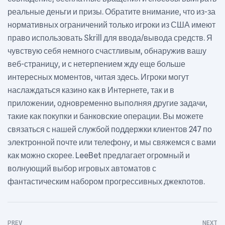
реальные деньги и призы. Обратите внимание, что из-за
нормативных ограничений только игроки из США имеют
право использовать Skrill для ввода/вывода средств. Я
чувствую себя немного счастливым, обнаружив вашу
веб-страницу, и с нетерпением жду еще больше
интересных моментов, читая здесь. Игроки могут
наслаждаться казино как в Интернете, так и в
приложении, одновременно выполняя другие задачи,
такие как покупки и банковские операции. Вы можете
связаться с нашей службой поддержки клиентов 247 по
электронной почте или телефону, и мы свяжемся с вами
как можно скорее. LeeBet предлагает огромный и
волнующий выбор игровых автоматов с
фантастическим набором прогрессивных джекпотов.
Post
PREV
NEXT