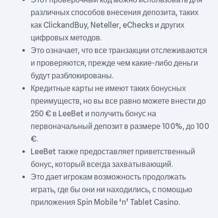
различных способов внесения депозита, таких
как ClickandBuy, Neteller, eChecks и других
цифровых методов.
Это означает, что все транзакции отслеживаются
и проверяются, прежде чем какие-либо деньги
будут разблокированы.
Кредитные карты не имеют таких бонусных
преимуществ, но вы все равно можете внести до
250 € в LeeBet и получить бонус на
первоначальный депозит в размере 100%, до 100
€.
LeeBet также предоставляет приветственный
бонус, который всегда захватывающий.
Это дает игрокам возможность продолжать
играть, где бы они ни находились, с помощью
приложения Spin Mobile ‘n’ Tablet Casino.