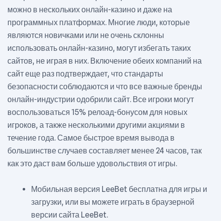
можно в нескольких онлайн-казино и даже на
программных платформах. Многие люди, которые
являются новичками или не очень склонны
использовать онлайн-казино, могут избегать таких
сайтов, не играя в них. Включение обеих компаний на
сайт еще раз подтверждает, что стандарты
безопасности соблюдаются и что все важные бренды
онлайн-индустрии одобрили сайт. Все игроки могут
воспользоваться 15% релоад-бонусом для новых
игроков, а также несколькими другими акциями в
течение года. Самое быстрое время вывода в
большинстве случаев составляет менее 24 часов, так
как это даст вам больше удовольствия от игры.
Мобильная версия LeeBet бесплатна для игры и
загрузки, или вы можете играть в браузерной
версии сайта LeeBet.