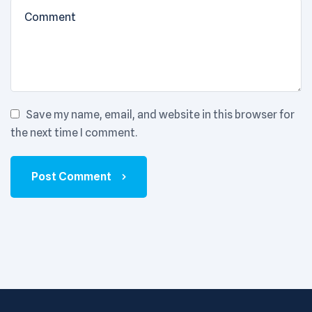
Save my name, email, and website in this browser for
the next time I comment.
Post Comment