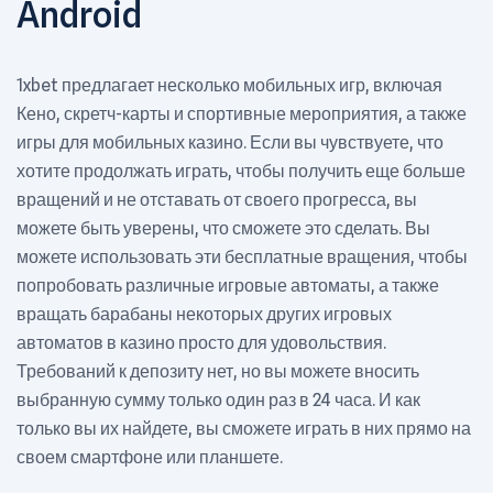
Android
1xbet предлагает несколько мобильных игр, включая
Кено, скретч-карты и спортивные мероприятия, а также
игры для мобильных казино. Если вы чувствуете, что
хотите продолжать играть, чтобы получить еще больше
вращений и не отставать от своего прогресса, вы
можете быть уверены, что сможете это сделать. Вы
можете использовать эти бесплатные вращения, чтобы
попробовать различные игровые автоматы, а также
вращать барабаны некоторых других игровых
автоматов в казино просто для удовольствия.
Требований к депозиту нет, но вы можете вносить
выбранную сумму только один раз в 24 часа. И как
только вы их найдете, вы сможете играть в них прямо на
своем смартфоне или планшете.