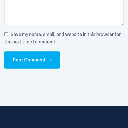
Save my name, email, and website in this browser for
the next time I comment.
Post Comment