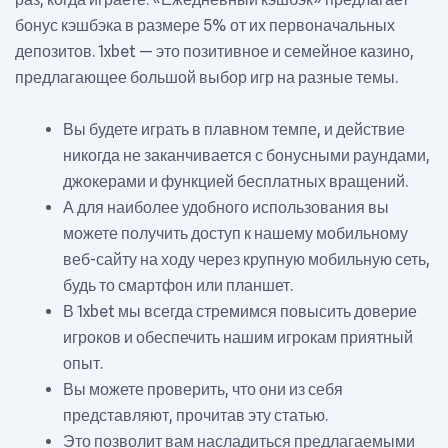
бонус кэшбэка в размере 5% от их первоначальных
депозитов. 1xbet — это позитивное и семейное казино,
предлагающее большой выбор игр на разные темы.
Вы будете играть в плавном темпе, и действие
никогда не заканчивается с бонусными раундами,
джокерами и функцией бесплатных вращений.
А для наиболее удобного использования вы
можете получить доступ к нашему мобильному
веб-сайту на ходу через крупную мобильную сеть,
будь то смартфон или планшет.
В 1xbet мы всегда стремимся повысить доверие
игроков и обеспечить нашим игрокам приятный
опыт.
Вы можете проверить, что они из себя
представляют, прочитав эту статью.
Это позволит вам насладиться предлагаемыми