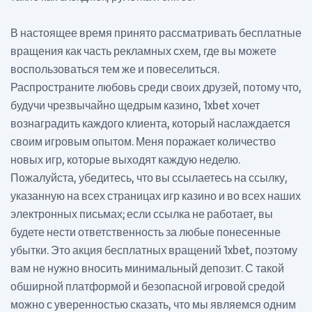
В настоящее время принято рассматривать бесплатные
вращения как часть рекламных схем, где вы можете
воспользоваться тем же и повеселиться.
Распространите любовь среди своих друзей, потому что,
будучи чрезвычайно щедрым казино, 1xbet хочет
вознаградить каждого клиента, который наслаждается
своим игровым опытом. Меня поражает количество
новых игр, которые выходят каждую неделю.
Пожалуйста, убедитесь, что вы ссылаетесь на ссылку,
указанную на всех страницах игр казино и во всех наших
электронных письмах; если ссылка не работает, вы
будете нести ответственность за любые понесенные
убытки. Это акция бесплатных вращений 1xbet, поэтому
вам не нужно вносить минимальный депозит. С такой
обширной платформой и безопасной игровой средой
можно с уверенностью сказать, что мы являемся одним