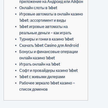
приложение на Андроид или Айфон
Онлайн слоты в 1xbet
Игровые автоматы в онлайн казино
1xbet: ассортимент и виды
1xbet игровые автоматы на
реальные деньги – как играть
Турниры и гонки в казино 1xbet
Скачать 1xbet Casino для Android
Бонусы и финансовые операции
онлайн казино 1xbet
Играть онлайн на 1xbet
Софт и провайдеры казино 1xbet
1xbet с живыми дилерами
Рабочее зеркало 1xbet казино –
список доменов