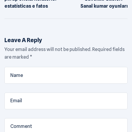
estatísticas e fatos
Sanal kumar oyunları
Leave A Reply
Your email address will not be published.
Required fields
are marked
*