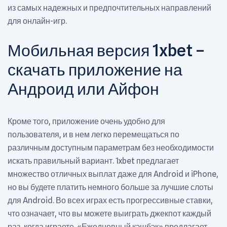
из самых надежных и предпочтительных направлений
для онлайн-игр.
Мобильная версия 1xbet –
скачать приложение на
Андроид или Айфон
Кроме того, приложение очень удобно для
пользователя, и в нем легко перемещаться по
различным доступным параметрам без необходимости
искать правильный вариант. 1xbet предлагает
множество отличных выплат даже для Android и iPhone,
но вы будете платить немного больше за лучшие слоты
для Android. Во всех играх есть прогрессивные ставки,
что означает, что вы можете выиграть джекпот каждый
раз, когда играете. «Ежедневный кэшбэк» предлагает