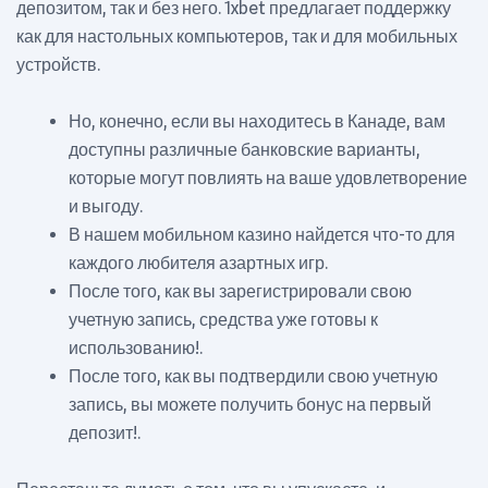
депозитом, так и без него. 1xbet предлагает поддержку
как для настольных компьютеров, так и для мобильных
устройств.
Но, конечно, если вы находитесь в Канаде, вам
доступны различные банковские варианты,
которые могут повлиять на ваше удовлетворение
и выгоду.
В нашем мобильном казино найдется что-то для
каждого любителя азартных игр.
После того, как вы зарегистрировали свою
учетную запись, средства уже готовы к
использованию!.
После того, как вы подтвердили свою учетную
запись, вы можете получить бонус на первый
депозит!.