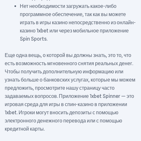
Нет необходимости загружать какое-либо
программное обеспечение, так как вы можете
играть в игры казино непосредственно из онлайн-
казино 1xbet или через мобильное приложение
Spin Sports.
Еще одна вещь, о которой вы должны знать, это то, что
есть возможность мгновенного снятия реальных денег.
Чтобы получить дополнительную информацию или
узнать больше о банковских услугах, которые мы можем
предложить, просмотрите нашу страницу часто
задаваемых вопросов. Приложение 1xbet Spinner — это
игровая среда для игры в спин-казино в приложении
1xbet. Игроки могут вносить депозиты с помощью
электронного денежного перевода или с помощью
кредитной карты.