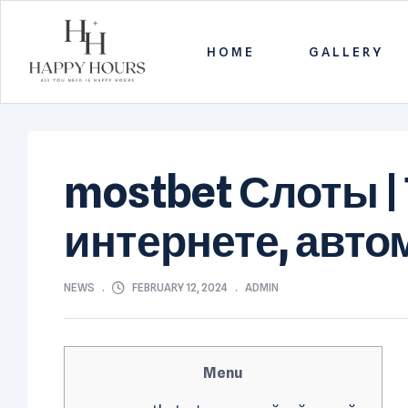
HOME
GALLERY
Happy
Hours
mostbet Слоты | 
All
you
интернете, авто
need
is
Happy
CATEGORIES
FEBRUARY 12, 2024
NEWS
ADMIN
Hours
Menu