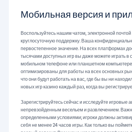
Мобильная версия и при
Воспользуйтесь нашим чатом, электронной почтой
круглосуточную поддержку. Ваша конфиденциально
первостепенное значение. На всех платформах дос
тысячами доступных игр вы даже можете играть в
мобильном телефоне или планшетном компьютере.
оптимизированы для работы на всех основных рын
что они будут работать на вас, где бы вы ни наход
новых игр казино каждый раз, когда вы регистрируе
Зарегистрируйтесь сейчас и исследуйте игровые 
непревзойденным весельем и развлечением. Важно
определенными условиями; игроки должны активир
себя не менее 24 часов игры. Как только вы поймет