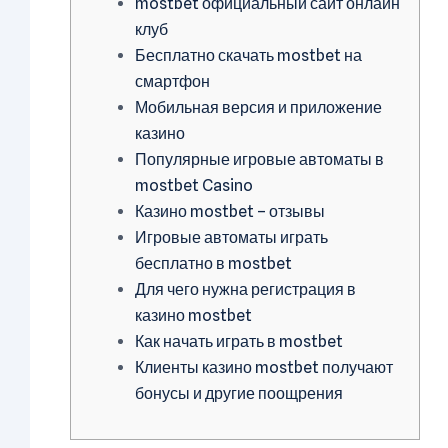
mostbet официальный сайт онлайн
клуб
Бесплатно скачать mostbet на
смартфон
Мобильная версия и приложение
казино
Популярные игровые автоматы в
mostbet Casino
Казино mostbet – отзывы
Игровые автоматы играть
бесплатно в mostbet
Для чего нужна регистрация в
казино mostbet
Как начать играть в mostbet
Клиенты казино mostbet получают
бонусы и другие поощрения