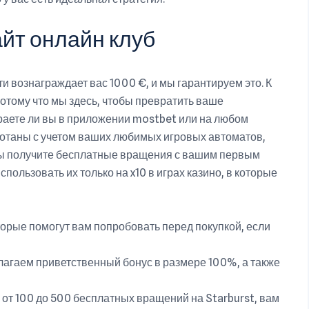
йт онлайн клуб
вознаграждает вас 1000 €, и мы гарантируем это. К
потому что мы здесь, чтобы превратить ваше
раете ли вы в приложении mostbet или на любом
ботаны с учетом ваших любимых игровых автоматов,
, вы получите бесплатные вращения с вашим первым
пользовать их только на x10 в играх казино, в которые
орые помогут вам попробовать перед покупкой, если
лагаем приветственный бонус в размере 100%, а также
от 100 до 500 бесплатных вращений на Starburst, вам