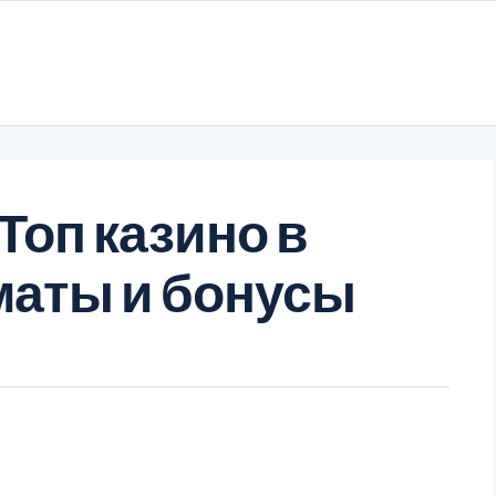
Топ казино в
маты и бонусы