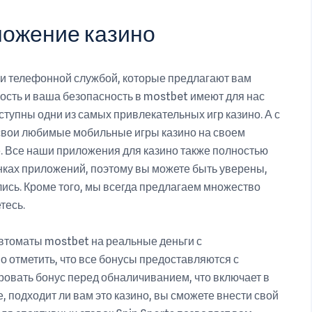
ложение казино
 и телефонной службой, которые предлагают вам
сть и ваша безопасность в mostbet имеют для нас
тупны одни из самых привлекательных игр казино. А с
 свои любимые мобильные игры казино на своем
 Все наши приложения для казино также полностью
ках приложений, поэтому вы можете быть уверены,
ились. Кроме того, мы всегда предлагаем множество
тесь.
автоматы mostbet на реальные деньги с
 отметить, что все бонусы предоставляются с
овать бонус перед обналичиванием, что включает в
е, подходит ли вам это казино, вы сможете внести свой