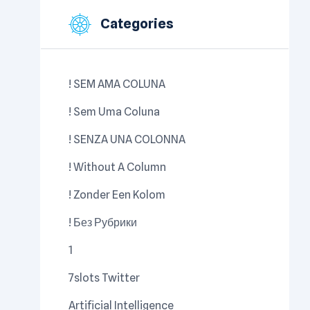
Categories
! SEM AMA COLUNA
! Sem Uma Coluna
! SENZA UNA COLONNA
! Without A Column
! Zonder Een Kolom
! Без Рубрики
1
7slots Twitter
Artificial Intelligence