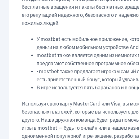
бесплатные вращения и пакеты бесплатных вращен
его репутацией надежного, безопасного и надежног
пожилых людей.
У mostbet есть мобильное приложение, кото
деньги на любом мобильном устройстве Andr
mostbet также является одним из немногих 
предлагают собственное программное обесп
• mostbet также предлагает игрокам самый 
есть приветственный бонус, который удваив
В игре используется пять барабанов и в об
Используя свою карту MasterCard или Visa, вы м
безопасных платежей, которые вы используете для 
другого. Наша дружная команда будет рада помочь
игры в mostbet — будь то онлайн или в нашем кази
одноименной популярной игре-экшене, разработа