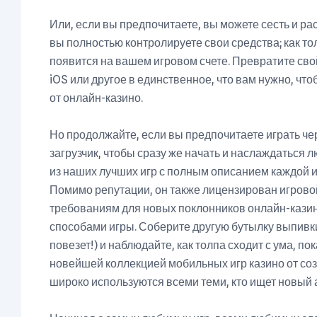
Или, если вы предпочитаете, вы можете сесть и рас
вы полностью контролируете свои средства; как т
появится на вашем игровом счете. Превратите сво
iOS или другое в единственное, что вам нужно, ч
от онлайн-казино.
Но продолжайте, если вы предпочитаете играть че
загрузчик, чтобы сразу же начать и наслаждаться 
из наших лучших игр с полным описанием каждой и
Помимо репутации, он также лицензирован игровой
требованиям для новых поклонников онлайн-казин
способами игры. Соберите другую бутылку выпивки 
повезет!) и наблюдайте, как толпа сходит с ума, 
новейшей коллекцией мобильных игр казино от соз
широко используются всеми теми, кто ищет новый 