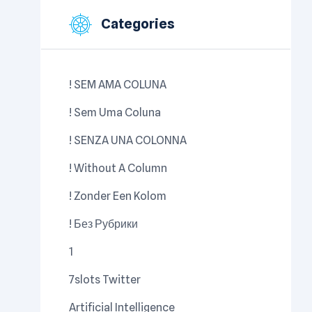
Categories
! SEM AMA COLUNA
! Sem Uma Coluna
! SENZA UNA COLONNA
! Without A Column
! Zonder Een Kolom
! Без Рубрики
1
7slots Twitter
Artificial Intelligence