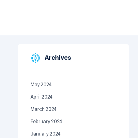
Archives
May 2024
April 2024
March 2024
February 2024
January 2024