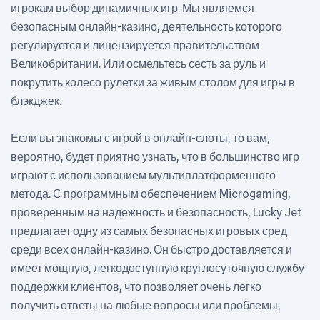
игрокам выбор динамичных игр. Мы являемся
безопасным онлайн-казино, деятельность которого
регулируется и лицензируется правительством
Великобритании. Или осмельтесь сесть за руль и
покрутить колесо рулетки за живым столом для игры в
блэкджек.
Если вы знакомы с игрой в онлайн-слоты, то вам,
вероятно, будет приятно узнать, что в большинство игр
играют с использованием мультиплатформенного
метода. С программным обеспечением Microgaming,
проверенным на надежность и безопасность, Lucky Jet
предлагает одну из самых безопасных игровых сред
среди всех онлайн-казино. Он быстро доставляется и
имеет мощную, легкодоступную круглосуточную службу
поддержки клиентов, что позволяет очень легко
получить ответы на любые вопросы или проблемы,