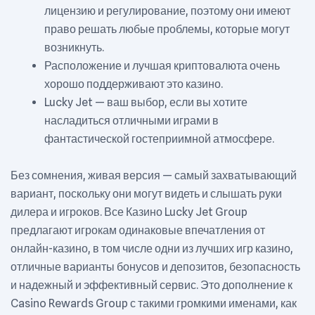
лицензию и регулирование, поэтому они имеют
право решать любые проблемы, которые могут
возникнуть.
Расположение и лучшая криптовалюта очень
хорошо поддерживают это казино.
Lucky Jet — ваш выбор, если вы хотите
насладиться отличными играми в
фантастической гостеприимной атмосфере.
Без сомнения, живая версия — самый захватывающий
вариант, поскольку они могут видеть и слышать руки
дилера и игроков. Все Казино Lucky Jet Group
предлагают игрокам одинаковые впечатления от
онлайн-казино, в том числе одни из лучших игр казино,
отличные варианты бонусов и депозитов, безопасность
и надежный и эффективный сервис. Это дополнение к
Casino Rewards Group с такими громкими именами, как