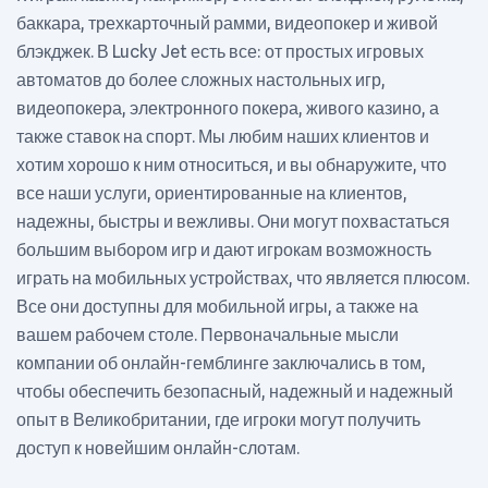
баккара, трехкарточный рамми, видеопокер и живой
блэкджек. В Lucky Jet есть все: от простых игровых
автоматов до более сложных настольных игр,
видеопокера, электронного покера, живого казино, а
также ставок на спорт. Мы любим наших клиентов и
хотим хорошо к ним относиться, и вы обнаружите, что
все наши услуги, ориентированные на клиентов,
надежны, быстры и вежливы. Они могут похвастаться
большим выбором игр и дают игрокам возможность
играть на мобильных устройствах, что является плюсом.
Все они доступны для мобильной игры, а также на
вашем рабочем столе. Первоначальные мысли
компании об онлайн-гемблинге заключались в том,
чтобы обеспечить безопасный, надежный и надежный
опыт в Великобритании, где игроки могут получить
доступ к новейшим онлайн-слотам.