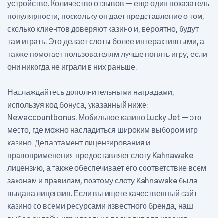
устройстве. Количество отзывов — еще один показатель
популярности, поскольку он дает представление о том,
сколько клиентов доверяют казино и, вероятно, будут
там играть. Это делает слоты более интерактивными, а
также помогает пользователям лучше понять игру, если
они никогда не играли в них раньше.
Наслаждайтесь дополнительными наградами,
используя код бонуса, указанный ниже:
Newaccountbonus. Мобильное казино Lucky Jet — это
место, где можно насладиться широким выбором игр
казино. Департамент лицензирования и
правоприменения предоставляет слоту Kahnawake
лицензию, а также обеспечивает его соответствие всем
законам и правилам, поэтому слоту Kahnawake была
выдана лицензия. Если вы ищете качественный сайт
казино со всеми ресурсами известного бренда, наш