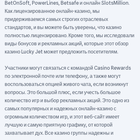
BetOnSoft, PowerLines, Betsafe и онлайн SlotsMillion.
Как лицензированное онлайн-казино, мы
придерживаемся самых строгих отраслевых
стандартов, и вы можете быть уверены, что казино
полностью лицензировано. Кроме того, мы исследовали
виды бонусов и рекламных акций, которые этот обзор
казино Lucky Jet может предложить посетителям.
Участники могут связаться с командой Casino Rewards
по электронной почте или телефону, а также могут
воспользоваться опцией живого чата, если возникнут
вопросы. Это большой плюс, если учесть большое
количество игр и выбор рекламных акций. Это одно из
самых популярных и надежных онлайн-казино с
огромным количеством игр, и этот веб-сайт имеет
лучшую и самую приятную графику, от которой
захватывает дух. Все казино группы надежны и