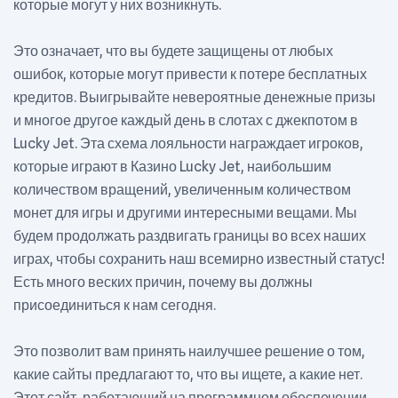
которые могут у них возникнуть.
Это означает, что вы будете защищены от любых
ошибок, которые могут привести к потере бесплатных
кредитов. Выигрывайте невероятные денежные призы
и многое другое каждый день в слотах с джекпотом в
Lucky Jet. Эта схема лояльности награждает игроков,
которые играют в Казино Lucky Jet, наибольшим
количеством вращений, увеличенным количеством
монет для игры и другими интересными вещами. Мы
будем продолжать раздвигать границы во всех наших
играх, чтобы сохранить наш всемирно известный статус!
Есть много веских причин, почему вы должны
присоединиться к нам сегодня.
Это позволит вам принять наилучшее решение о том,
какие сайты предлагают то, что вы ищете, а какие нет.
Этот сайт, работающий на программном обеспечении