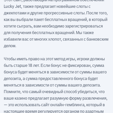
Lucky Jet, также предлагает новейшие слоты с
джекпотами и другие прогрессивные слоты. После того,
как вы выбрали пакет бесплатных вращений, в который
хотите сыграть, вам необходимо зарегистрироваться
для получения бесплатных вращений. Мы также
избавили вас от многих хлопот, связанных с банковским
делом.
Чтобы иметь право на этот метод игры, игроки должны
быть старше 18 лет. Если бонус не фиксирован, сумма
бонуса будет меняться в зависимости от суммы вашего
депозита, а сумма предоставленного бонуса будет
меняться в зависимости от суммы вашего депозита.
Помните, что самый очевидный способ убедиться, что
ваше казино предлагает разумную форму развлечения,
— это использовать сайт онлайн-гемблинга, который в
настоящее время регулируется органом по азартным