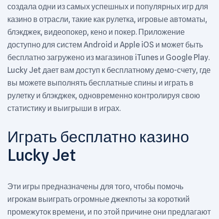
создала одни из самых успешных и популярных игр для
казино в отрасли, такие как рулетка, игровые автоматы,
блэкджек, видеопокер, кено и покер. Приложение
доступно для систем Android и Apple iOS и может быть
бесплатно загружено из магазинов iTunes и Google Play.
Lucky Jet дает вам доступ к бесплатному демо-счету, где
вы можете выполнять бесплатные спины и играть в
рулетку и блэкджек, одновременно контролируя свою
статистику и выигрыши в играх.
Играть бесплатно казино
Lucky Jet
Эти игры предназначены для того, чтобы помочь
игрокам выиграть огромные джекпоты за короткий
промежуток времени, и по этой причине они предлагают