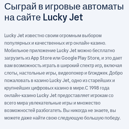
Сыграй в игровые автоматы
на сайте Lucky Jet
Lucky Jet известно своим огромным выбором
популярных и качественных игр онлайн-казино.
Мобильное приложение Lucky Jet можно бесплатно
загрузить из App Store или Google Play Store, и это дает
вам возможность играть в широкий спектр игр, включая
слоты, настольные игры, видеопокер и блэкджек. Добро
пожаловать в казино Lucky Jet, одно из старейших и
крупнейших цифровых казино в мире.С 1998 года
онлайн-казино Lucky Jet предоставляет игрокам со
всего мира увлекательные игры и множество
возможностей разбогатеть. Вы никогда не знаете, вы
можете даже найти свою следующую большую победу.