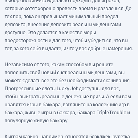
выбор онлайн-игр идеально подходит для игроков,
которые хотят хорошо провести время и развлечься. До
тех пор, пока он превышает минимальный предел
депозита, внесение депозита реальными деньгами
доступно. Это делается в качестве меры
предосторожности и для того, чтобы убедиться, что вы
тот, за кого себя выдаете, и что у вас добрые намерения.
Независимо от того, каким способом вы решите
пополнить свой новый счет реальными деньгами, вы
можете сделать все это без необходимости скачивания.
Прогрессивные слоты Lucky Jet доступны для вас,
чтобы выиграть реальные денежные призы. А если вам
нравятся игры в баккара, взгляните на коллекцию игр в
баккара, живые игры в баккара, баккара TripleTrouble и
популярную живую баккару.
К играм казино, например, относятся блэкджек, рулетка,