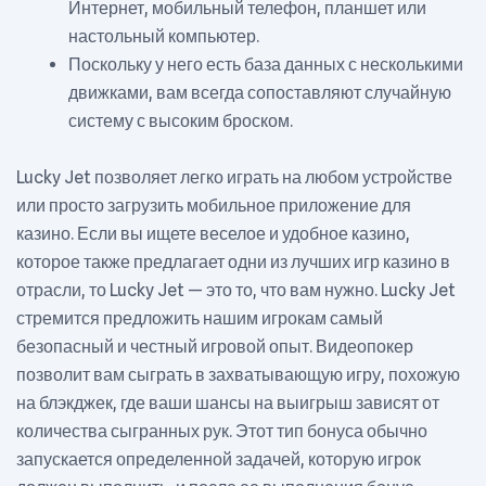
Интернет, мобильный телефон, планшет или
настольный компьютер.
Поскольку у него есть база данных с несколькими
движками, вам всегда сопоставляют случайную
систему с высоким броском.
Lucky Jet позволяет легко играть на любом устройстве
или просто загрузить мобильное приложение для
казино. Если вы ищете веселое и удобное казино,
которое также предлагает одни из лучших игр казино в
отрасли, то Lucky Jet — это то, что вам нужно. Lucky Jet
стремится предложить нашим игрокам самый
безопасный и честный игровой опыт. Видеопокер
позволит вам сыграть в захватывающую игру, похожую
на блэкджек, где ваши шансы на выигрыш зависят от
количества сыгранных рук. Этот тип бонуса обычно
запускается определенной задачей, которую игрок