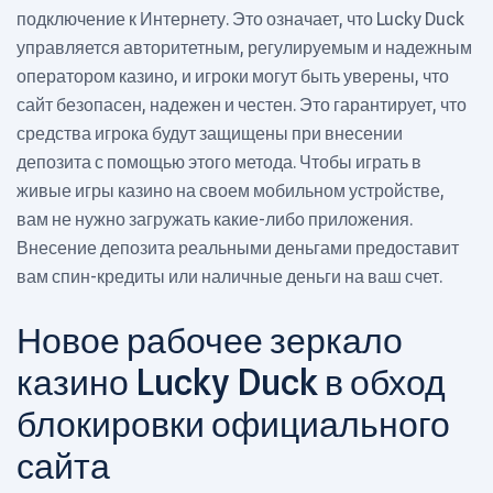
подключение к Интернету. Это означает, что Lucky Duck
управляется авторитетным, регулируемым и надежным
оператором казино, и игроки могут быть уверены, что
сайт безопасен, надежен и честен. Это гарантирует, что
средства игрока будут защищены при внесении
депозита с помощью этого метода. Чтобы играть в
живые игры казино на своем мобильном устройстве,
вам не нужно загружать какие-либо приложения.
Внесение депозита реальными деньгами предоставит
вам спин-кредиты или наличные деньги на ваш счет.
Новое рабочее зеркало
казино Lucky Duck в обход
блокировки официального
сайта