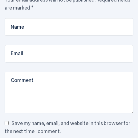
are marked
*
Save my name, email, and website in this browser for
the next time I comment.