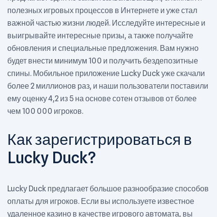
полезных игровых процессов в Интернете и уже стал
важной частью жизни людей. Исследуйте интересные и
выигрывайте интересные призы, а также получайте
обновления и специальные предложения. Вам нужно
будет внести минимум 100 и получить бездепозитные
спины. Мобильное приложение Lucky Duck уже скачали
более 2 миллионов раз, и наши пользователи поставили
ему оценку 4,2 из 5 на основе сотен отзывов от более
чем 100 000 игроков.
Как зарегистрироваться в
Lucky Duck?
Lucky Duck предлагает большое разнообразие способов
оплаты для игроков. Если вы используете известное
удаленное казино в качестве игрового автомата, вы