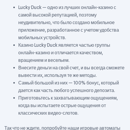
Lucky Duck — одно из лучших онлайн-казино с
самой высокой репутацией, поэтому
неудивительно, что было создано мобильное
приложение, разработанное с учетом удобства
мобильных устройств.
Казино Lucky Duck является частью группы
онлайн-казино и отличается качеством,
вращением и весельем.
Внесите деньги на свой счет, и вы всегда сможете
вывести их, используя те же методы.
Самый большой из них — 100% бонус, который
дается как часть любого успешного депозита.
Приготовьтесь к захватывающим ощущениям,
когда вы испытаете острые ощущения от
классических видео-слотов.
Так что не ждите, попробуйте наши игровые автоматы