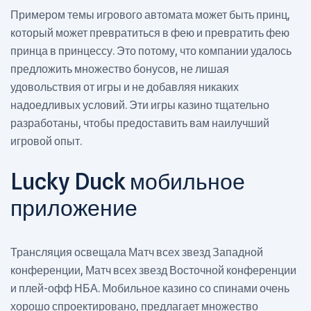
Примером темы игрового автомата может быть принц,
который может превратиться в фею и превратить фею
принца в принцессу. Это потому, что компании удалось
предложить множество бонусов, не лишая
удовольствия от игры и не добавляя никаких
надоедливых условий. Эти игры казино тщательно
разработаны, чтобы предоставить вам наилучший
игровой опыт.
Lucky Duck мобильное
приложение
Трансляция освещала Матч всех звезд Западной
конференции, Матч всех звезд Восточной конференции
и плей-офф НБА. Мобильное казино со спинами очень
хорошо спроектировано, предлагает множество