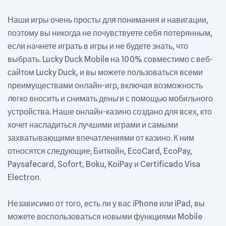
Наши игры очень просты для понимания и навигации,
поэтому вы никогда не почувствуете себя потерянным,
если начнете играть в игры и не будете знать, что
выбрать. Lucky Duck Mobile на 100% совместимо с веб-
сайтом Lucky Duck, и вы можете пользоваться всеми
преимуществами онлайн-игр, включая возможность
легко вносить и снимать деньги с помощью мобильного
устройства. Наше онлайн-казино создано для всех, кто
хочет насладиться лучшими играми и самыми
захватывающими впечатлениями от казино. К ним
относятся следующие; Биткойн, EcoCard, EcoPay,
Paysafecard, Sofort, Boku, KoiPay и Certificado Visa
Electron.
Независимо от того, есть ли у вас iPhone или iPad, вы
можете воспользоваться новыми функциями Mobile