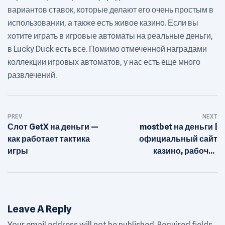
вариантов ставок, которые делают его очень простым в
использовании, а также есть живое казино. Если вы
хотите играть в игровые автоматы на реальные деньги,
в Lucky Duck есть все. Помимо отмеченной наградами
коллекции игровых автоматов, у нас есть еще много
развлечений.
Post
PREV
NEXT
navigation
Слот GetX на деньги —
mostbet на деньги |
как работает тактика
официальный сайт
игры
казино, рабочее
зеркало, вход
Leave A Reply
Your email address will not be published.
Required fields