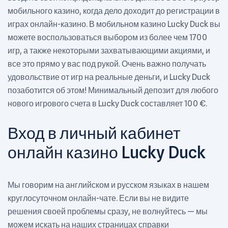
мобильного казино, когда дело доходит до регистрации в
играх онлайн-казино. В мобильном казино Lucky Duck вы
можете воспользоваться выбором из более чем 1700
игр, а также некоторыми захватывающими акциями, и
все это прямо у вас под рукой. Очень важно получать
удовольствие от игр на реальные деньги, и Lucky Duck
позаботится об этом! Минимальный депозит для любого
нового игрового счета в Lucky Duck составляет 100 €.
Вход в личный кабинет
онлайн казино Lucky Duck
Мы говорим на английском и русском языках в нашем
круглосуточном онлайн-чате. Если вы не видите
решения своей проблемы сразу, не волнуйтесь — мы
можем искать на наших страницах справки