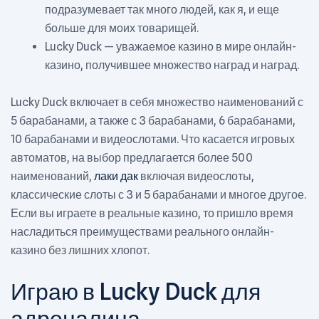
подразумевает так много людей, как я, и еще
больше для моих товарищей.
Lucky Duck — уважаемое казино в мире онлайн-
казино, получившее множество наград и наград.
Lucky Duck включает в себя множество наименований с
5 барабанами, а также с 3 барабанами, 6 барабанами,
10 барабанами и видеослотами. Что касается игровых
автоматов, на выбор предлагается более 500
наименований,
лаки дак
включая видеослоты,
классические слоты с 3 и 5 барабанами и многое другое.
Если вы играете в реальные казино, то пришло время
насладиться преимуществами реального онлайн-
казино без лишних хлопот.
Играю в Lucky Duck для
адреналина