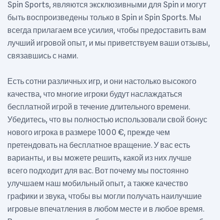
Spin Sports, являются эксклюзивными для Spin и могут
быть воспроизведены только в Spin и Spin Sports. Мы
всегда прилагаем все усилия, чтобы предоставить вам
лучший игровой опыт, и мы приветствуем ваши отзывы,
связавшись с нами.
Есть сотни различных игр, и они настолько высокого
качества, что многие игроки будут наслаждаться
бесплатной игрой в течение длительного времени.
Убедитесь, что вы полностью использовали свой бонус
нового игрока в размере 1000 €, прежде чем
претендовать на бесплатное вращение. У вас есть
варианты, и вы можете решить, какой из них лучше
всего подходит для вас. Вот почему мы постоянно
улучшаем наш мобильный опыт, а также качество
графики и звука, чтобы вы могли получать наилучшие
игровые впечатления в любом месте и в любое время.