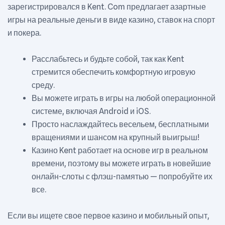
зарегистрировался в Kent. Com предлагает азартные
игры на реальные деньги в виде казино, ставок на спорт
и покера.
Расслабьтесь и будьте собой, так как Kent
стремится обеспечить комфортную игровую
среду.
Вы можете играть в игры на любой операционной
системе, включая Android и iOS.
Просто наслаждайтесь весельем, бесплатными
вращениями и шансом на крупный выигрыш!
Казино Kent работает на основе игр в реальном
времени, поэтому вы можете играть в новейшие
онлайн-слоты с флэш-памятью — попробуйте их
все.
Если вы ищете свое первое казино и мобильный опыт,