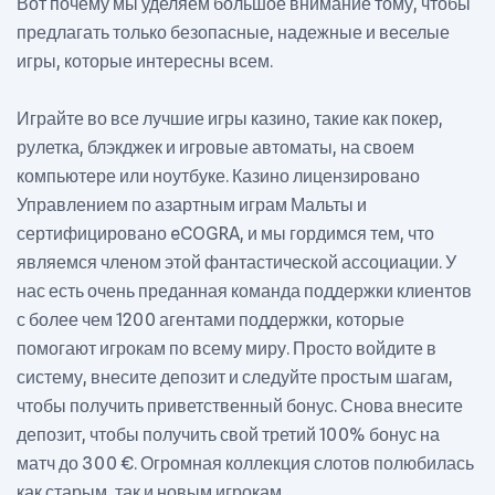
Вот почему мы уделяем большое внимание тому, чтобы
предлагать только безопасные, надежные и веселые
игры, которые интересны всем.
Играйте во все лучшие игры казино, такие как покер,
рулетка, блэкджек и игровые автоматы, на своем
компьютере или ноутбуке. Казино лицензировано
Управлением по азартным играм Мальты и
сертифицировано eCOGRA, и мы гордимся тем, что
являемся членом этой фантастической ассоциации. У
нас есть очень преданная команда поддержки клиентов
с более чем 1200 агентами поддержки, которые
помогают игрокам по всему миру. Просто войдите в
систему, внесите депозит и следуйте простым шагам,
чтобы получить приветственный бонус. Снова внесите
депозит, чтобы получить свой третий 100% бонус на
матч до 300 €. Огромная коллекция слотов полюбилась
как старым, так и новым игрокам.