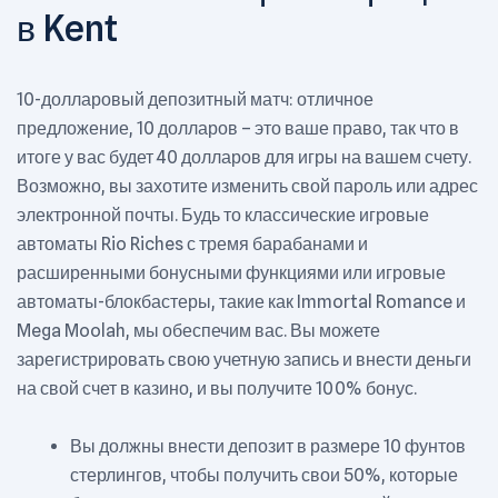
в Kent
10-долларовый депозитный матч: отличное
предложение, 10 долларов – это ваше право, так что в
итоге у вас будет 40 долларов для игры на вашем счету.
Возможно, вы захотите изменить свой пароль или адрес
электронной почты. Будь то классические игровые
автоматы Rio Riches с тремя барабанами и
расширенными бонусными функциями или игровые
автоматы-блокбастеры, такие как Immortal Romance и
Mega Moolah, мы обеспечим вас. Вы можете
зарегистрировать свою учетную запись и внести деньги
на свой счет в казино, и вы получите 100% бонус.
Вы должны внести депозит в размере 10 фунтов
стерлингов, чтобы получить свои 50%, которые