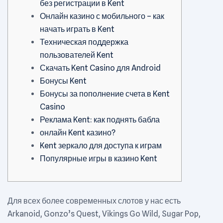
без регистрации в Kent
Онлайн казино с мобильного – как
начать играть в Kent
Техническая поддержка
пользователей Kent
Скачать Kent Casino для Android
Бонусы Kent
Бонусы за пополнение счета в Kent
Casino
Реклама Kent: как поднять бабла
онлайн Kent казино?
Kent зеркало для доступа к играм
Популярные игры в казино Kent
Для всех более современных слотов у нас есть
Arkanoid, Gonzo’s Quest, Vikings Go Wild, Sugar Pop,