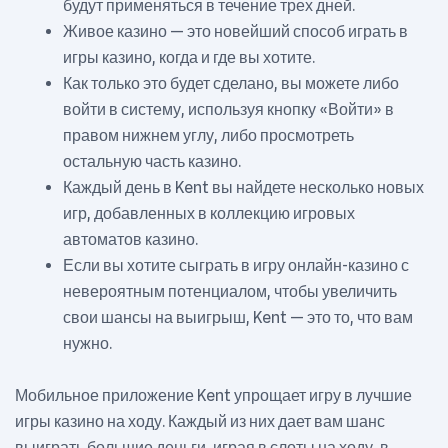
будут применяться в течение трех дней.
Живое казино — это новейший способ играть в
игры казино, когда и где вы хотите.
Как только это будет сделано, вы можете либо
войти в систему, используя кнопку «Войти» в
правом нижнем углу, либо просмотреть
остальную часть казино.
Каждый день в Kent вы найдете несколько новых
игр, добавленных в коллекцию игровых
автоматов казино.
Если вы хотите сыграть в игру онлайн-казино с
невероятным потенциалом, чтобы увеличить
свои шансы на выигрыш, Kent — это то, что вам
нужно.
Мобильное приложение Kent упрощает игру в лучшие
игры казино на ходу. Каждый из них дает вам шанс
выиграть большие деньги, играя в слоты на ходу, в