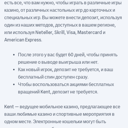
есть все, что вам нужно, чтобы играть в различные игры
казино, от различных настольных игр до карточных и
специальных игр. Вы можете внести депозит, используя
один из наших методов, доступных в вашем регионе,
или используя Neteller, Skrill, Visa, Mastercard и
American Express.
После этого у вас будет 60 дней, чтобы принять
решение о выводе выигрыша или нет.
Как новый игрок, депозит не требуется, и ваш
бесплатный спин доступен сразу.
Чтобы воспользоваться акциями бесплатных
вращений Kent, депозит не требуется.
Kent — ведущее мобильное казино, предлагающее все
ваши любимые казино и спортивные мероприятия в
одном месте. Электронные кошельки могут быть