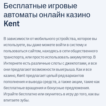
Бесплатные игровые
автоматы онлайн казино
Kent
В зависимости от мобильного устройства, которое вы
используете, вы даже можете войти в систему и
пользоваться сайтом, находясь в сети общественного
транспорта, или просто использовать аккумулятор. В
Интернете есть различные слоты с джекпотами, и все
они предлагают возможности выигрыша. Как и все
казино, Kent предлагает целый ряд вариантов
пополнения и вывода средств, а также акции, такие как
бесплатные вращения и бонусные предложения.
Играйте бесплатно или окунитесь в игру до того, как вы
впитаете зубы.