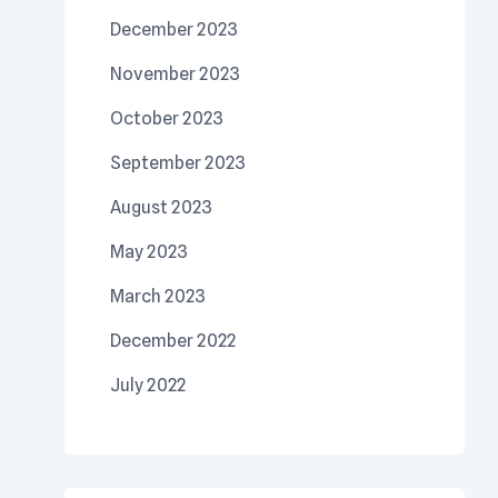
December 2023
November 2023
October 2023
September 2023
August 2023
May 2023
March 2023
December 2022
July 2022