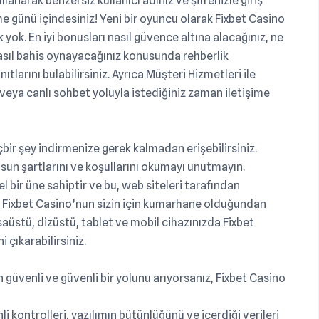
llanarak benzersiz kullanıcı adınız ve şifrenizle giriş
me günü içindesiniz! Yeni bir oyuncu olarak Fixbet Casino
ok. En iyi bonusları nasıl güvence altına alacağınız, ne
nasıl bahis oynayacağınız konusunda rehberlik
tlarını bulabilirsiniz. Ayrıca Müşteri Hizmetleri ile
 veya canlı sohbet yoluyla istediğiniz zaman iletişime
bir şey indirmenize gerek kalmadan erişebilirsiniz.
un şartlarını ve koşullarını okumayı unutmayın.
r üne sahiptir ve bu, web siteleri tarafından
, Fixbet Casino’nun sizin için kumarhane olduğundan
üstü, dizüstü, tablet ve mobil cihazınızda Fixbet
 çıkarabilirsiniz.
üvenli ve güvenli bir yolunu arıyorsanız, Fixbet Casino
nli kontrolleri, yazılımın bütünlüğünü ve içerdiği verileri