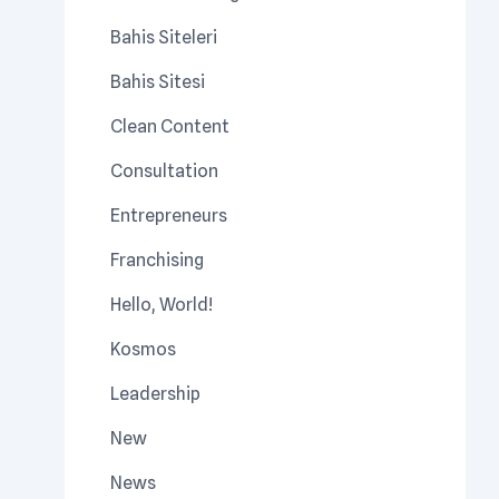
Bahis Siteleri
Bahis Sitesi
Clean Content
Consultation
Entrepreneurs
Franchising
Hello, World!
Kosmos
Leadership
New
News