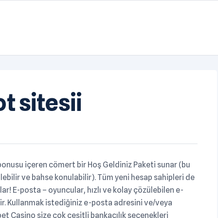
t sitesii
onusu içeren cömert bir Hoş Geldiniz Paketi sunar (bu
bilir ve bahse konulabilir). Tüm yeni hesap sahipleri de
! E-posta – oyuncular, hızlı ve kolay çözülebilen e-
lir. Kullanmak istediğiniz e-posta adresini ve/veya
xbet Casino size çok çeşitli bankacılık seçenekleri