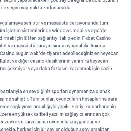
an seçim yapabilecekleri çok sayıda eğlence dolu oyunun
 ile seçim yapmakta zorlanacaklar.
il uygulamaya sahiptir ve masaüstü versiyonunda tüm
 tüm işletim sistemlerinde windows mobile ve pc’de
dirmek için lütfen bağlantıyı takip edin. Fixbet Casino
let ve masaüstü tarayıcısında oynanabilir. Anında
t Casino bugün web’de ziyaret edebileceğiniz en heyecan
, Rulet ve diğer casino klasiklerinin yanı sıra heyecan
ntısı çekmiyor veya daha fazlasını kazanmak için cazip
 bazılarıyla en sevdiğiniz sporları oynamanıza olanak
işime sahiptir. Tüm bunlar, oyuncuların hesaplarına para
me sağlayıcısı aracılığıyla yapılır. Her iyi kumarhanenin
zere en yüksek kaliteli yazılım sağlayıcılarından çok
 her zevke ve tarza sahip oyunculara uygundur ve
enekle, herkes için bir şeyler olduğunu söylemekten