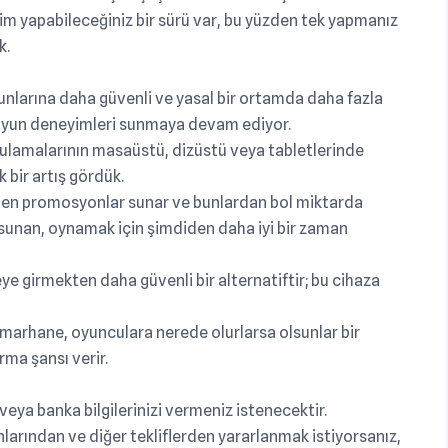
im yapabileceğiniz bir sürü var, bu yüzden tek yapmanız
k.
unlarına daha güvenli ve yasal bir ortamda daha fazla
z oyun deneyimleri sunmaya devam ediyor.
ulamalarının masaüstü, dizüstü veya tabletlerinde
 bir artış gördük.
den promosyonlar sunar ve bunlardan bol miktarda
sunan, oynamak için şimdiden daha iyi bir zaman
siteye girmekten daha güvenli bir alternatiftir; bu cihaza
umarhane, oyunculara nerede olurlarsa olsunlar bir
ma şansı verir.
 veya banka bilgilerinizi vermeniz istenecektir.
arından ve diğer tekliflerden yararlanmak istiyorsanız,