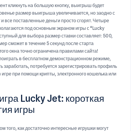
нт кликнуть на большую кнопку, выигрыш будет
венье размер выигрыша увеличивается, но заодно с
ет и все поставленные деньги просто сгорят. Четыре
полагаются под основным экраном игры с “Lucky
ступный для выбора размер ставки составляет: 500,
ймер сможет в течение 5 секунд после старта
того окна точно ограничена правилами сайта!
 поиграть в бесплатном демонстрационном режиме,
ть заработать, потребуется зарегистрировать профиль
 в игре при помощи крипты, электронного кошелька или
гра Lucky Jet: короткая
гия игры
ом того, как достаточно интересные игрушки могут