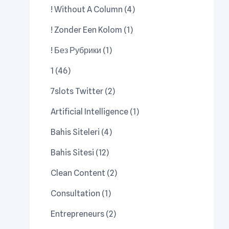
! Without A Column
(4)
! Zonder Een Kolom
(1)
! Без Рубрики
(1)
1
(46)
7slots Twitter
(2)
Artificial Intelligence
(1)
Bahis Siteleri
(4)
Bahis Sitesi
(12)
Clean Content
(2)
Consultation
(1)
Entrepreneurs
(2)