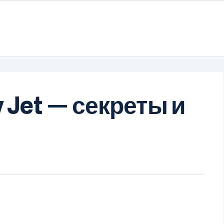
y Jet — секреты и