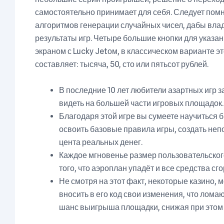
самостоятельно принимает для себя. Следует помн
алгоритмов генерации случайных чисел, дабы влад
результаты игр. Четыре большие кнопки для указа
экраном с Lucky Jetом, в классическом варианте э
составляет: тысяча, 50, сто или пятьсот рублей.
В последние 10 лет любители азартных игр 
видеть на большей части игровых площадок.
Благодаря этой игре вы сумеете научиться б
освоить базовые правила игры, создать неп
цента реальных денег.
Каждое мгновенье размер пользовательского
того, что аэроплан упадёт и все средства сго
Не смотря на этот факт, некоторые казино, м
вносить в его код свои изменения, что лом
шанс выигрыша площадки, снижая при этом 