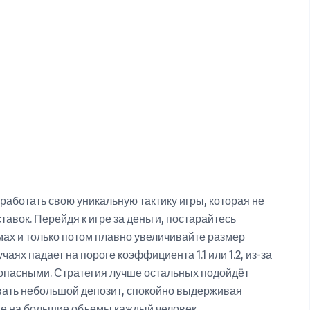
работать свою уникальную тактику игры, которая не
ставок. Перейдя к игре за деньги, постарайтесь
мах и только потом плавно увеличивайте размер
чаях падает на пороге коэффициента 1.1 или 1.2, из-за
опасными. Стратегия лучше остальных подойдёт
ивать небольшой депозит, спокойно выдерживая
е на большие объемы каждый человек