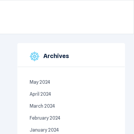
Archives
May 2024
April 2024
March 2024
February 2024
January 2024