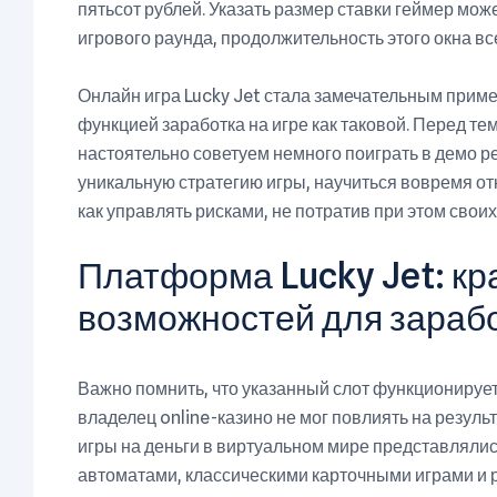
пятьсот рублей. Указать размер ставки геймер мож
игрового раунда, продолжительность этого окна в
Онлайн игра Lucky Jet стала замечательным пример
функцией заработка на игре как таковой. Перед те
настоятельно советуем немного поиграть в демо р
уникальную стратегию игры, научиться вовремя от
как управлять рисками, не потратив при этом своих
Платформа Lucky Jet: кра
возможностей для зараб
Важно помнить, что указанный слот функционирует
владелец online-казино не мог повлиять на результ
игры на деньги в виртуальном мире представлял
автоматами, классическими карточными играми и 