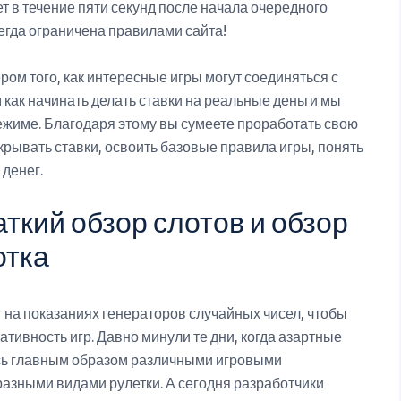
ет в течение пяти секунд после начала очередного
сегда ограничена правилами сайта!
ом того, как интересные игры могут соединяться с
м как начинать делать ставки на реальные деньги мы
ежиме. Благодаря этому вы сумеете проработать свою
крывать ставки, освоить базовые правила игры, понять
 денег.
ткий обзор слотов и обзор
отка
 на показаниях генераторов случайных чисел, чтобы
ативность игр. Давно минули те дни, когда азартные
ись главным образом различными игровыми
разными видами рулетки. А сегодня разработчики