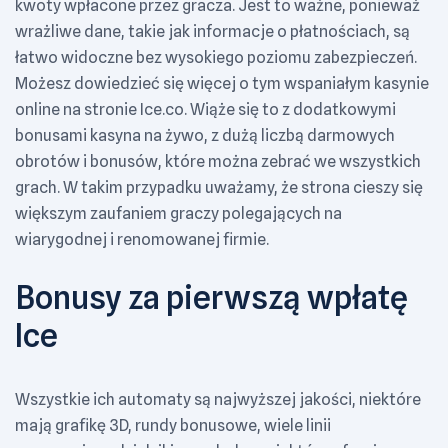
kwoty wpłacone przez gracza. Jest to ważne, ponieważ
wrażliwe dane, takie jak informacje o płatnościach, są
łatwo widoczne bez wysokiego poziomu zabezpieczeń.
Możesz dowiedzieć się więcej o tym wspaniałym kasynie
online na stronie Ice.co. Wiąże się to z dodatkowymi
bonusami kasyna na żywo, z dużą liczbą darmowych
obrotów i bonusów, które można zebrać we wszystkich
grach. W takim przypadku uważamy, że strona cieszy się
większym zaufaniem graczy polegających na
wiarygodnej i renomowanej firmie.
Bonusy za pierwszą wpłatę
Ice
Wszystkie ich automaty są najwyższej jakości, niektóre
mają grafikę 3D, rundy bonusowe, wiele linii