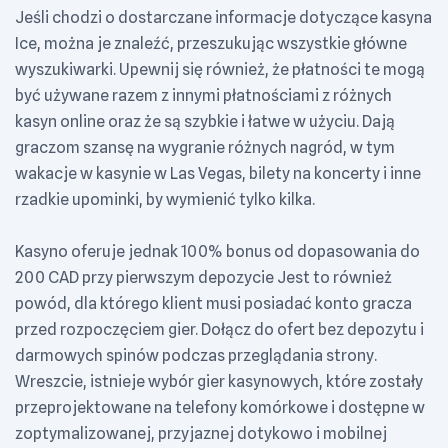
Jeśli chodzi o dostarczane informacje dotyczące kasyna
Ice, można je znaleźć, przeszukując wszystkie główne
wyszukiwarki. Upewnij się również, że płatności te mogą
być używane razem z innymi płatnościami z różnych
kasyn online oraz że są szybkie i łatwe w użyciu. Dają
graczom szansę na wygranie różnych nagród, w tym
wakacje w kasynie w Las Vegas, bilety na koncerty i inne
rzadkie upominki, by wymienić tylko kilka.
Kasyno oferuje jednak 100% bonus od dopasowania do
200 CAD przy pierwszym depozycie Jest to również
powód, dla którego klient musi posiadać konto gracza
przed rozpoczęciem gier. Dołącz do ofert bez depozytu i
darmowych spinów podczas przeglądania strony.
Wreszcie, istnieje wybór gier kasynowych, które zostały
przeprojektowane na telefony komórkowe i dostępne w
zoptymalizowanej, przyjaznej dotykowo i mobilnej