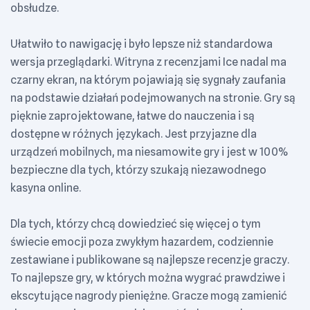
obsłudze.
Ułatwiło to nawigację i było lepsze niż standardowa
wersja przeglądarki. Witryna z recenzjami Ice nadal ma
czarny ekran, na którym pojawiają się sygnały zaufania
na podstawie działań podejmowanych na stronie. Gry są
pięknie zaprojektowane, łatwe do nauczenia i są
dostępne w różnych językach. Jest przyjazne dla
urządzeń mobilnych, ma niesamowite gry i jest w 100%
bezpieczne dla tych, którzy szukają niezawodnego
kasyna online.
Dla tych, którzy chcą dowiedzieć się więcej o tym
świecie emocji poza zwykłym hazardem, codziennie
zestawiane i publikowane są najlepsze recenzje graczy.
To najlepsze gry, w których można wygrać prawdziwe i
ekscytujące nagrody pieniężne. Gracze mogą zamienić