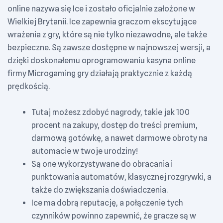
online nazywa się Ice i zostało oficjalnie założone w
Wielkiej Brytanii. Ice zapewnia graczom ekscytujące
wrażenia z gry, które są nie tylko niezawodne, ale także
bezpieczne. Są zawsze dostępne w najnowszej wersji, a
dzięki doskonałemu oprogramowaniu kasyna online
firmy Microgaming gry działają praktycznie z każdą
prędkością.
Tutaj możesz zdobyć nagrody, takie jak 100
procent na zakupy, dostęp do treści premium,
darmową gotówkę, a nawet darmowe obroty na
automacie w twoje urodziny!
Są one wykorzystywane do obracania i
punktowania automatów, klasycznej rozgrywki, a
także do zwiększania doświadczenia.
Ice ma dobrą reputację, a połączenie tych
czynników powinno zapewnić, że gracze są w