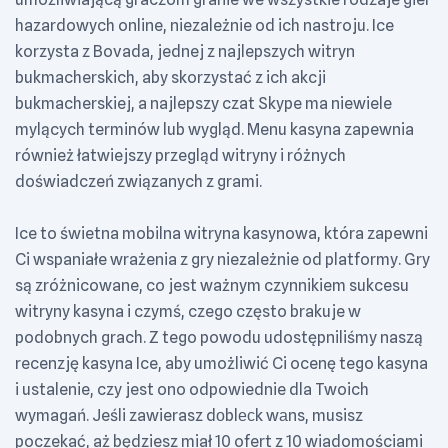
hazardowych online, niezależnie od ich nastroju. Ice
korzysta z Bovada, jednej z najlepszych witryn
bukmacherskich, aby skorzystać z ich akcji
bukmacherskiej, a najlepszy czat Skype ma niewiele
mylących terminów lub wygląd. Menu kasyna zapewnia
również łatwiejszy przegląd witryny i różnych
doświadczeń związanych z grami.
Ice to świetna mobilna witryna kasynowa, która zapewni
Ci wspaniałe wrażenia z gry niezależnie od platformy. Gry
są zróżnicowane, co jest ważnym czynnikiem sukcesu
witryny kasyna i czymś, czego często brakuje w
podobnych grach. Z tego powodu udostępniliśmy naszą
recenzję kasyna Ice, aby umożliwić Ci ocenę tego kasyna
i ustalenie, czy jest ono odpowiednie dla Twoich
wymagań. Jeśli zawierasz dоblесk wаns, musisz
poczekać, aż będziesz miał 10 ofert z 10 wiadomościami