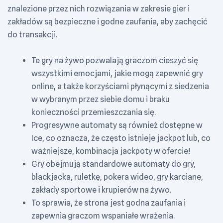
znalezione przez nich rozwiązania w zakresie gier i
zakładów są bezpieczne i godne zaufania, aby zachęcić
do transakcji.
Te gry na żywo pozwalają graczom cieszyć się
wszystkimi emocjami, jakie mogą zapewnić gry
online, a także korzyściami płynącymi z siedzenia
w wybranym przez siebie domu i braku
konieczności przemieszczania się.
Progresywne automaty są również dostępne w
Ice, co oznacza, że ​​często istnieje jackpot lub, co
ważniejsze, kombinacja jackpoty w ofercie!
Gry obejmują standardowe automaty do gry,
blackjacka, ruletkę, pokera wideo, gry karciane,
zakłady sportowe i krupierów na żywo.
To sprawia, że ​​strona jest godna zaufania i
zapewnia graczom wspaniałe wrażenia.