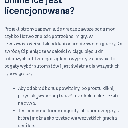
licencjonowana?
Projekt strony zapewnia, że ​​gracze zawsze będą mogli
szybko i łatwo znaleźć potrzebne im gry. W
rzeczywistości są tak oddani ochronie swoich graczy, że
zwrócą Ci pieniądze w całości w ciągu pięciu dni
roboczych od Twojego żądania wypłaty. Zapewnia to
bogaty wybór automatów i jest świetne dla wszystkich
typów graczy.
Aby odebrać bonus powitalny, po prostu kliknij
przycisk „wypróbuj teraz” tuż obok funkcji czatu
na żywo.
Ten bonus ma formę nagrody lub darmowej gry, z
której można skorzystać we wszystkich grach z
serii Ice.