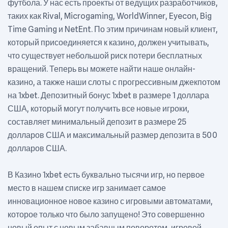
футбола. У нас есть проекты от ведущих разработчиков,
таких как Rival, Microgaming, WorldWinner, Eyecon, Big
Time Gaming и NetEnt. По этим причинам новый клиент,
который присоединяется к казино, должен учитывать,
что существует небольшой риск потери бесплатных
вращений. Теперь вы можете найти наше онлайн-
казино, а также наши слоты с прогрессивным джекпотом
на 1xbet. Депозитный бонус 1xbet в размере 1 доллара
США, который могут получить все новые игроки,
составляет минимальный депозит в размере 25
долларов США и максимальный размер депозита в 500
долларов США.
В Казино 1xbet есть буквально тысячи игр, но первое
место в нашем списке игр занимает самое
инновационное новое казино с игровыми автоматами,
которое только что было запущено! Это совершенно
новый опыт с новым забавным поворотом, игровой