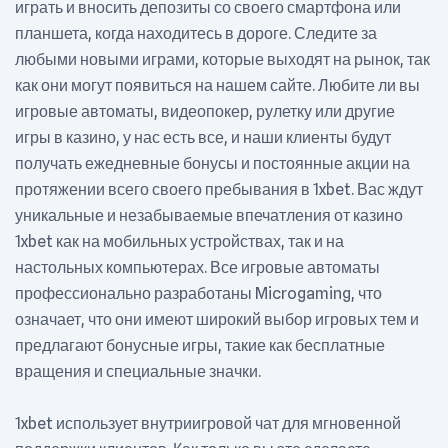
играть и вносить депозиты со своего смартфона или
планшета, когда находитесь в дороге. Следите за
любыми новыми играми, которые выходят на рынок, так
как они могут появиться на нашем сайте. Любите ли вы
игровые автоматы, видеопокер, рулетку или другие
игры в казино, у нас есть все, и наши клиенты будут
получать ежедневные бонусы и постоянные акции на
протяжении всего своего пребывания в 1xbet. Вас ждут
уникальные и незабываемые впечатления от казино
1xbet как на мобильных устройствах, так и на
настольных компьютерах. Все игровые автоматы
профессионально разработаны Microgaming, что
означает, что они имеют широкий выбор игровых тем и
предлагают бонусные игры, такие как бесплатные
вращения и специальные значки.
1xbet использует внутриигровой чат для мгновенной