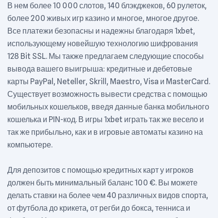
В нем более 10 000 слотов, 140 блэкджеков, 60 рулеток,
более 200 живых игр казино и многое, многое другое.
Все платежи безопасны и надежны благодаря 1xbet,
использующему новейшую технологию шифрования
128 Bit SSL. Мы также предлагаем следующие способы
вывода вашего выигрыша: кредитные и дебетовые
карты PayPal, Neteller, Skrill, Maestro, Visa и MasterCard.
Существует возможность вывести средства с помощью
мобильных кошельков, введя данные банка мобильного
кошелька и PIN-код. В игры 1xbet играть так же весело и
так же прибыльно, как и в игровые автоматы казино на
компьютере.
Для депозитов с помощью кредитных карт у игроков
должен быть минимальный баланс 100 €. Вы можете
делать ставки на более чем 40 различных видов спорта,
от футбола до крикета, от регби до бокса, тенниса и