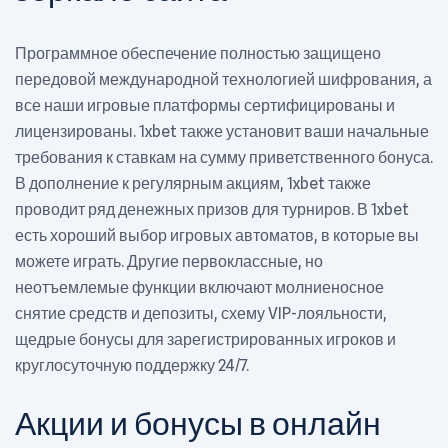
Программное обеспечение полностью защищено
передовой международной технологией шифрования, а
все наши игровые платформы сертифицированы и
лицензированы. 1xbet также установит ваши начальные
требования к ставкам на сумму приветственного бонуса.
В дополнение к регулярным акциям, 1xbet также
проводит ряд денежных призов для турниров. В 1xbet
есть хороший выбор игровых автоматов, в которые вы
можете играть. Другие первоклассные, но
неотъемлемые функции включают молниеносное
снятие средств и депозиты, схему VIP-лояльности,
щедрые бонусы для зарегистрированных игроков и
круглосуточную поддержку 24/7.
Акции и бонусы в онлайн