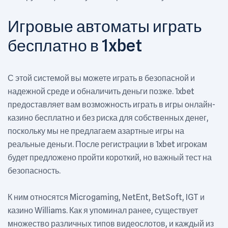
Игровые автоматы играть
бесплатно в 1xbet
С этой системой вы можете играть в безопасной и
надежной среде и обналичить деньги позже. 1xbet
предоставляет вам возможность играть в игры онлайн-
казино бесплатно и без риска для собственных денег,
поскольку мы не предлагаем азартные игры на
реальные деньги. После регистрации в 1xbet игрокам
будет предложено пройти короткий, но важный тест на
безопасность.
К ним относятся Microgaming, NetEnt, BetSoft, IGT и
казино Williams. Как я упоминал ранее, существует
множество различных типов видеослотов, и каждый из