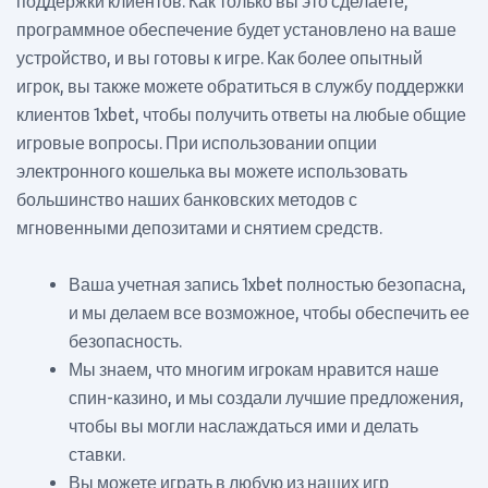
поддержки клиентов. Как только вы это сделаете,
программное обеспечение будет установлено на ваше
устройство, и вы готовы к игре. Как более опытный
игрок, вы также можете обратиться в службу поддержки
клиентов 1xbet, чтобы получить ответы на любые общие
игровые вопросы. При использовании опции
электронного кошелька вы можете использовать
большинство наших банковских методов с
мгновенными депозитами и снятием средств.
Ваша учетная запись 1xbet полностью безопасна,
и мы делаем все возможное, чтобы обеспечить ее
безопасность.
Мы знаем, что многим игрокам нравится наше
спин-казино, и мы создали лучшие предложения,
чтобы вы могли наслаждаться ими и делать
ставки.
Вы можете играть в любую из наших игр