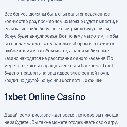
Все бонусы должны быть отыграны определенное
количество раз, прежде чем их можно будет вывести, и
если какие-либо бонусные выигрыши будут сняты,
бонус будет аннулирован. Вот почему мы хотим, чтобы
вы наслаждались всем нашим выбором игр казино в
любое время и в любом месте, а наши мобильные
казино находятся на расстоянии одного касания. По
мере того, как вы наращиваете свой банкролл, 1xbet
будет отправлять на ваш адрес электронной почты
кредит на другой бонус или бесплатные фишки.
1xbet Online Casino
Давай, осмотрись; вас ждет время, которое вы никогда
не забудете!. Вы также можете отслеживать свою игру,