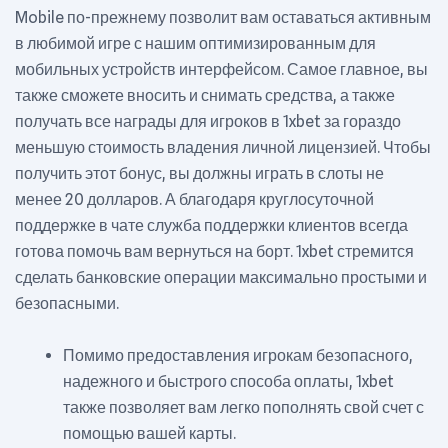
Mobile по-прежнему позволит вам оставаться активным
в любимой игре с нашим оптимизированным для
мобильных устройств интерфейсом. Самое главное, вы
также сможете вносить и снимать средства, а также
получать все награды для игроков в 1xbet за гораздо
меньшую стоимость владения личной лицензией. Чтобы
получить этот бонус, вы должны играть в слоты не
менее 20 долларов. А благодаря круглосуточной
поддержке в чате служба поддержки клиентов всегда
готова помочь вам вернуться на борт. 1xbet стремится
сделать банковские операции максимально простыми и
безопасными.
Помимо предоставления игрокам безопасного,
надежного и быстрого способа оплаты, 1xbet
также позволяет вам легко пополнять свой счет с
помощью вашей карты.