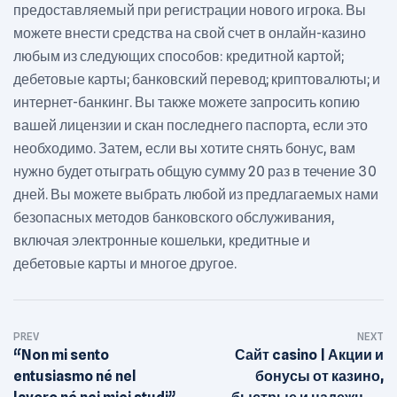
предоставляемый при регистрации нового игрока. Вы
можете внести средства на свой счет в онлайн-казино
любым из следующих способов: кредитной картой;
дебетовые карты; банковский перевод; криптовалюты; и
интернет-банкинг. Вы также можете запросить копию
вашей лицензии и скан последнего паспорта, если это
необходимо. Затем, если вы хотите снять бонус, вам
нужно будет отыграть общую сумму 20 раз в течение 30
дней. Вы можете выбрать любой из предлагаемых нами
безопасных методов банковского обслуживания,
включая электронные кошельки, кредитные и
дебетовые карты и многое другое.
Post
PREV
NEXT
navigation
“Non mi sento
Сайт casino | Акции и
entusiasmo né nel
бонусы от казино,