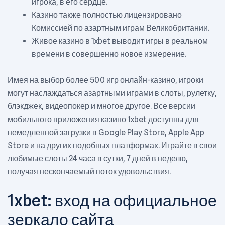
игрока, в его сердце.
Казино также полностью лицензировано
Комиссией по азартным играм Великобритании.
Живое казино в 1xbet выводит игры в реальном
времени в совершенно новое измерение.
Имея на выбор более 500 игр онлайн-казино, игроки
могут наслаждаться азартными играми в слоты, рулетку,
блэкджек, видеопокер и многое другое. Все версии
мобильного приложения казино 1xbet доступны для
немедленной загрузки в Google Play Store, Apple App
Store и на других подобных платформах. Играйте в свои
любимые слоты 24 часа в сутки, 7 дней в неделю,
получая нескончаемый поток удовольствия.
1xbet: вход на официальное
зеркало сайта