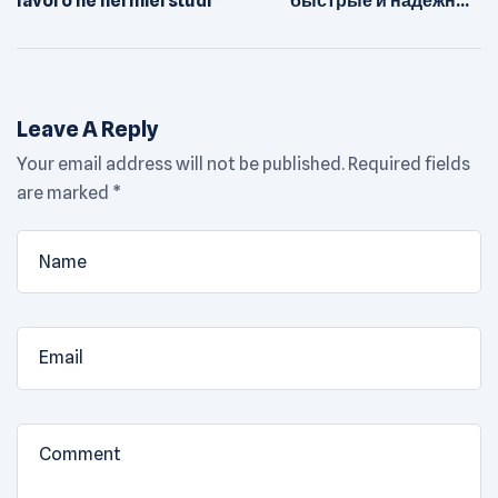
lavoro né nei miei studi”
быстрые и надежные
выплаты
Leave A Reply
Your email address will not be published.
Required fields
are marked
*