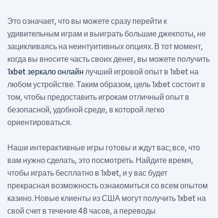
Это означает, что вы можете сразу перейти к
удивительным играм и выиграть большие джекпоты, не
зацикливаясь на неинтуитивных опциях. В тот момент,
когда вы вносите часть своих денег, вы можете получить
1xbet зеркало онлайн
лучший игровой опыт в 1xbet на
любом устройстве. Таким образом, цель 1xbet состоит в
том, чтобы предоставить игрокам отличный опыт в
безопасной, удобной среде, в которой легко
ориентироваться.
Наши интерактивные игры готовы и ждут вас; все, что
вам нужно сделать, это посмотреть. Найдите время,
чтобы играть бесплатно в 1xbet, и у вас будет
прекрасная возможность ознакомиться со всем опытом
казино. Новые клиенты из США могут получить 1xbet на
свой счет в течение 48 часов, а переводы