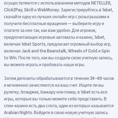
осуществляются с использованием методов NETELLER,
Click2Pay, Skrill и WebMoney. Зарегистрируйтесь в 1xbet,
скачайте одну из лучших онлайн-игр с розыгрышами и
получите бесплатные вращения — выберите игру и
платите за нее так, как вам удобно. Для игроков,
предпочитающих игровые автоматы и казино, 1xbet,
включая 1xbet Sports, предлагает огромный выбор игр,
включая Jack and the Beanstalk, Wheels of Gold и Spin
to Win. После того, как вы создали свою учетную запись,
вы можете играть и пробовать наши игры.
Затем депозиты обрабатываются в течение 24–48 часов
и мгновенно зачисляются на ваш счет. Ищете ли вы
рулетку, блэкджек, баккару или покер, в 1xbet есть все
игры, которые вы только можете себе представить. В
спин-казино есть два слота, один из которых называется
Arabian Nights. Войдите в свою новую учетную запись