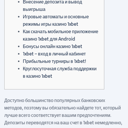
Внесение депозита и вывод
выигрыша
Игровые автоматы и основные
режимы игры казино 1xbet
Как скачать мобильное приложение
казино 1xbet для Android
Бонусы онлайн казино 1xbet
1xbet – вход в личный кабинет
Прибыльные турниры в 1xbet!
Круглосуточная служба поддержки
в казино 1xbet
Доступно большинство популярных банковских
методов, поэтому вы обязательно найдете тот, который
лучше всего соответствует вашим предпочтениям.
Депозиты переводятся на ваш счет в 1xbet немедленно,