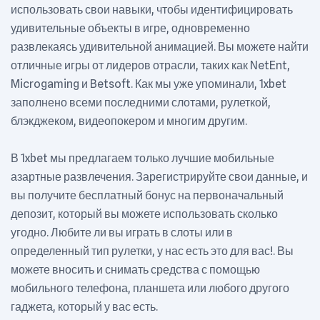
использовать свои навыки, чтобы идентифицировать
удивительные объекты в игре, одновременно
развлекаясь удивительной анимацией. Вы можете найти
отличные игры от лидеров отрасли, таких как NetEnt,
Microgaming и Betsoft. Как мы уже упоминали, 1xbet
заполнено всеми последними слотами, рулеткой,
блэкджеком, видеопокером и многим другим.
В 1xbet мы предлагаем только лучшие мобильные
азартные развлечения. Зарегистрируйте свои данные, и
вы получите бесплатный бонус на первоначальный
депозит, который вы можете использовать сколько
угодно. Любите ли вы играть в слоты или в
определенный тип рулетки, у нас есть это для вас!. Вы
можете вносить и снимать средства с помощью
мобильного телефона, планшета или любого другого
гаджета, который у вас есть.