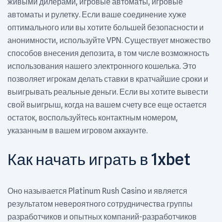
живыми дилерами, игровые автоматы, игровые
автоматы и рулетку. Если ваше соединение хуже
оптимального или вы хотите большей безопасности и
анонимности, используйте VPN. Существует множество
способов внесения депозита, в том числе возможность
использования нашего электронного кошелька. Это
позволяет игрокам делать ставки в кратчайшие сроки и
выигрывать реальные деньги. Если вы хотите вывести
свой выигрыш, когда на вашем счету все еще остается
остаток, воспользуйтесь контактным номером,
указанным в вашем игровом аккаунте.
Как начать играть в 1xbet
Оно называется Platinum Rush Casino и является
результатом невероятного сотрудничества группы
разработчиков и опытных компаний-разработчиков