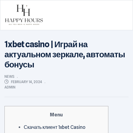
Happy
1xbet casino | Играй на
Hours
актуальном зеркале, автоматы
бонусы
CATEGORIES
NEWS
FEBRUARY 14, 2024
ADMIN
Menu
Скачать клиент 1xbet Casino