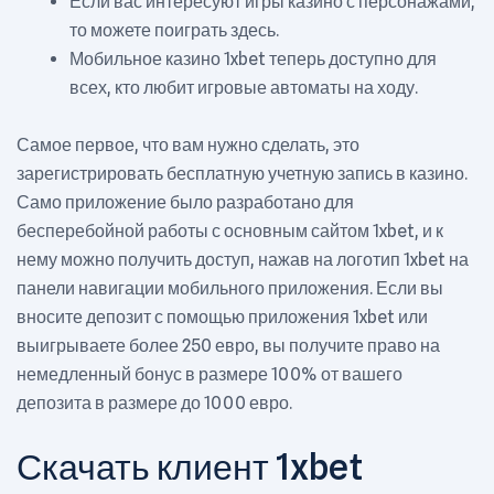
Если вас интересуют игры казино с персонажами,
то можете поиграть здесь.
Мобильное казино 1xbet теперь доступно для
всех, кто любит игровые автоматы на ходу.
Самое первое, что вам нужно сделать, это
зарегистрировать бесплатную учетную запись в казино.
Само приложение было разработано для
бесперебойной работы с основным сайтом 1xbet, и к
нему можно получить доступ, нажав на логотип 1xbet на
панели навигации мобильного приложения. Если вы
вносите депозит с помощью приложения 1xbet или
выигрываете более 250 евро, вы получите право на
немедленный бонус в размере 100% от вашего
депозита в размере до 1000 евро.
Скачать клиент 1xbet