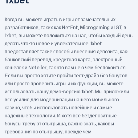
Когда вы можете играть в игры от замечательных
разработчиков, таких как NetEnt, Microgaming и IGT, в
1xbet, вы можете положиться на нас, чтобы каждый день
делать что-то новое и увлекательное. 1xbet
предоставляет такие способы внесения депозита, как:
банковский перевод, кредитная карта, электронный
кошелек и Neteller, так что вам не о чем беспокоиться.
Если вы просто хотите пройти тест-драйв без бонусов
или просто проверить игры и их функции, вы можете
использовать нашу демо-версию 1xbet. Мы приложили
все усилия для модернизации нашего мобильного
казино, чтобы использовать новейшие и самые
надежные технологии. И хотя все бездепозитные
бонусы требуют отыгрыша, важно знать, каковы
требования по отыгрышу, прежде чем