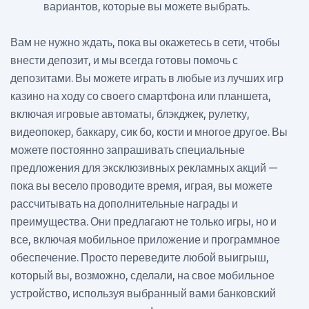
вариантов, которые вы можете выбрать.
Вам не нужно ждать, пока вы окажетесь в сети, чтобы
внести депозит, и мы всегда готовы помочь с
депозитами. Вы можете играть в любые из лучших игр
казино на ходу со своего смартфона или планшета,
включая игровые автоматы, блэкджек, рулетку,
видеопокер, баккару, сик бо, кости и многое другое. Вы
можете постоянно запрашивать специальные
предложения для эксклюзивных рекламных акций —
пока вы весело проводите время, играя, вы можете
рассчитывать на дополнительные награды и
преимущества. Они предлагают не только игры, но и
все, включая мобильное приложение и программное
обеспечение. Просто переведите любой выигрыш,
который вы, возможно, сделали, на свое мобильное
устройство, используя выбранный вами банковский