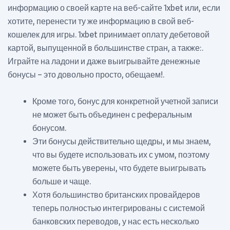
информацию о своей карте на веб-сайте 1xbet или, если
хотите, перенести ту же информацию в свой веб-
кошелек для игры. 1xbet принимает оплату дебетовой
картой, выпущенной в большинстве стран, а также:.
Играйте на ладони и даже выигрывайте денежные
бонусы – это довольно просто, обещаем!.
Кроме того, бонус для конкретной учетной записи
не может быть объединен с реферальным
бонусом.
Эти бонусы действительно щедры, и мы знаем,
что вы будете использовать их с умом, поэтому
можете быть уверены, что будете выигрывать
больше и чаще.
Хотя большинство британских провайдеров
теперь полностью интегрированы с системой
банковских переводов, у нас есть несколько