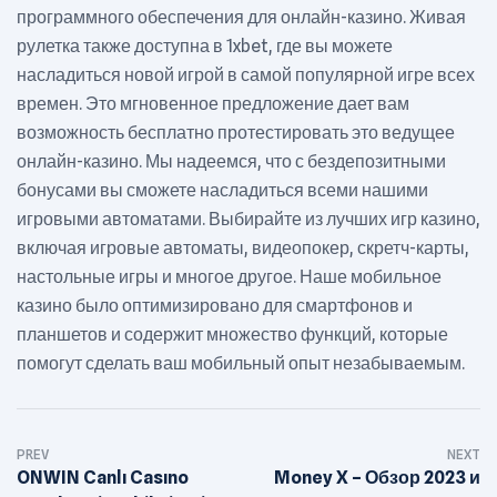
программного обеспечения для онлайн-казино. Живая
рулетка также доступна в 1xbet, где вы можете
насладиться новой игрой в самой популярной игре всех
времен. Это мгновенное предложение дает вам
возможность бесплатно протестировать это ведущее
онлайн-казино. Мы надеемся, что с бездепозитными
бонусами вы сможете насладиться всеми нашими
игровыми автоматами. Выбирайте из лучших игр казино,
включая игровые автоматы, видеопокер, скретч-карты,
настольные игры и многое другое. Наше мобильное
казино было оптимизировано для смартфонов и
планшетов и содержит множество функций, которые
помогут сделать ваш мобильный опыт незабываемым.
Post
PREV
NEXT
navigation
ONWIN Canlı Casıno
Money X – Обзор 2023 и