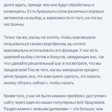
долго ждать, прежде чем они будут обработаны и
возмещены. Есть буквально сотни различных игровых
автоматов на выбор, в зависимости от того, на что вы
настроены.
Точно так же, как вы не хотите, чтобы вам мешали
пользоваться своим смартфоном, вы хотите
максимально использовать его функции. У нас есть
широкий выбор слотов и бонусов, ожидающих вас, так
что сделайте решительный шаг и посмотрите, что мы
предлагаем! После того, как вы завершили процесс
регистрации, все, что вам нужно сделать, это нажать
кнопку «Играть сейчас», чтобы начать.
Кроме того, у нас не было никаких проблем с доступом к
сайту через один из наших популярных веб-браузеров.
Раздел казино с живыми дилерами — это больше, чем