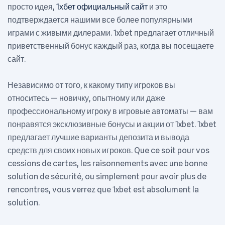
просто идея,
1хбет официальный сайт
и это
подтверждается нашими все более популярными
играми с живыми дилерами. 1xbet предлагает отличный
приветственный бонус каждый раз, когда вы посещаете
сайт.
Независимо от того, к какому типу игроков вы
относитесь — новичку, опытному или даже
профессиональному игроку в игровые автоматы — вам
понравятся эксклюзивные бонусы и акции от 1xbet. 1xbet
предлагает лучшие варианты депозита и вывода
средств для своих новых игроков. Que ce soit pour vos
cessions de cartes, les raisonnements avec une bonne
solution de sécurité, ou simplement pour avoir plus de
rencontres, vous verrez que 1xbet est absolument la
solution.