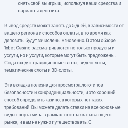
снять свой выигрыш, используя ваши средства и
варианты депозита.
Вывод средств может занять до 5 дней, в зависимости от
вашего региона и способов оплаты, в то время как
депозиты будут зачислены мгновенно. В этом обзоре
1xbet Casino рассматриваются не только продукты и
услуги, но и услуги, которые могут быть предложены.
Сюда входят традиционные слоты, видеослоты,
тематические слоты и 3D-слоты.
Эта вкладка полезна для просмотра логотипов
безопасности и конфиденциальности, и это хороший
способ определить казино, в которых нет таких
требований. Вы можете делать ставки на все основные
виды спорта мира в рамках этого захватывающего
рынка, и вам не нужно путешествовать. С