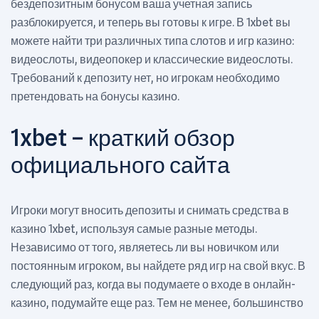
бездепозитным бонусом ваша учетная запись
разблокируется, и теперь вы готовы к игре. В 1xbet вы
можете найти три различных типа слотов и игр казино:
видеослоты, видеопокер и классические видеослоты.
Требований к депозиту нет, но игрокам необходимо
претендовать на бонусы казино.
1xbet – краткий обзор
официального сайта
Игроки могут вносить депозиты и снимать средства в
казино 1xbet, используя самые разные методы.
Независимо от того, являетесь ли вы новичком или
постоянным игроком, вы найдете ряд игр на свой вкус. В
следующий раз, когда вы подумаете о входе в онлайн-
казино, подумайте еще раз. Тем не менее, большинство