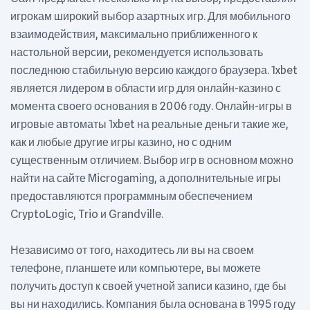
игрокам широкий выбор азартных игр. Для мобильного
взаимодействия, максимально приближенного к
настольной версии, рекомендуется использовать
последнюю стабильную версию каждого браузера. 1xbet
является лидером в области игр для онлайн-казино с
момента своего основания в 2006 году. Онлайн-игры в
игровые автоматы 1xbet на реальные деньги такие же,
как и любые другие игры казино, но с одним
существенным отличием. Выбор игр в основном можно
найти на сайте Microgaming, а дополнительные игры
предоставляются программным обеспечением
CryptoLogic, Trio и Grandville.
Независимо от того, находитесь ли вы на своем
телефоне, планшете или компьютере, вы можете
получить доступ к своей учетной записи казино, где бы
вы ни находились. Компания была основана в 1995 году