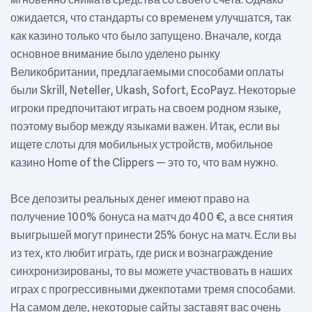
ожидается, что стандарты со временем улучшатся, так
как казино только что было запущено. Вначале, когда
основное внимание было уделено рынку
Великобритании, предлагаемыми способами оплаты
были Skrill, Neteller, Ukash, Sofort, EcoPayz. Некоторые
игроки предпочитают играть на своем родном языке,
поэтому выбор между языками важен. Итак, если вы
ищете слоты для мобильных устройств, мобильное
казино Home of the Clippers — это то, что вам нужно.
Все депозиты реальных денег имеют право на
получение 100% бонуса на матч до 400 €, а все снятия
выигрышей могут принести 25% бонус на матч. Если вы
из тех, кто любит играть, где риск и вознаграждение
синхронизированы, то вы можете участвовать в наших
играх с прогрессивными джекпотами тремя способами.
На самом деле, некоторые сайты заставят вас очень