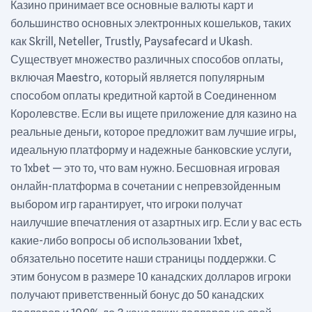
Казино принимает все основные валюты карт и
большинство основных электронных кошельков, таких
как Skrill, Neteller, Trustly, Paysafecard и Ukash.
Существует множество различных способов оплаты,
включая Maestro, который является популярным
способом оплаты кредитной картой в Соединенном
Королевстве. Если вы ищете приложение для казино на
реальные деньги, которое предложит вам лучшие игры,
идеальную платформу и надежные банковские услуги,
то 1xbet — это то, что вам нужно. Бесшовная игровая
онлайн-платформа в сочетании с непревзойденным
выбором игр гарантирует, что игроки получат
наилучшие впечатления от азартных игр. Если у вас есть
какие-либо вопросы об использовании 1xbet,
обязательно посетите наши страницы поддержки. С
этим бонусом в размере 10 канадских долларов игроки
получают приветственный бонус до 50 канадских