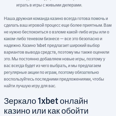
играть в игры с живыми дилерами.
Наша дружная команда казино всегда готова помочь и
сделать ваш игровой процесс еще более приятным. Вам
не нужно беспокоиться о взломе какой-либо игры или о
каком-либо теневом бизнесе — все это безопасно и
надежно. Казино 1xbet предлагает широкий выбор
вариантов вывода средств, поэтому мы также оценили
это. Мы постоянно добавляем новые игры, поэтому у
вас всегда будет из чего выбрать, и мы предлагаем
регулярные акции по играм, поэтому обязательно
воспользуйтесь последними предложениями, чтобы
найти лучшую игру для вас.
Зеркало 1xbet онлайн
казино или как обойти