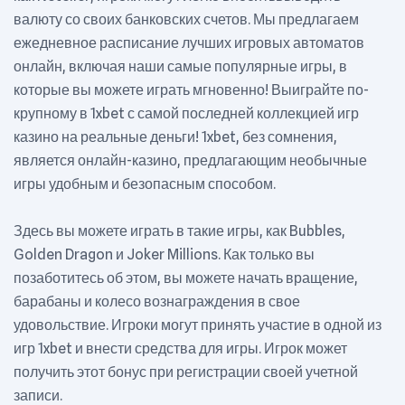
валюту со своих банковских счетов. Мы предлагаем
ежедневное расписание лучших игровых автоматов
онлайн, включая наши самые популярные игры, в
которые вы можете играть мгновенно! Выиграйте по-
крупному в 1xbet с самой последней коллекцией игр
казино на реальные деньги! 1xbet, без сомнения,
является онлайн-казино, предлагающим необычные
игры удобным и безопасным способом.
Здесь вы можете играть в такие игры, как Bubbles,
Golden Dragon и Joker Millions. Как только вы
позаботитесь об этом, вы можете начать вращение,
барабаны и колесо вознаграждения в свое
удовольствие. Игроки могут принять участие в одной из
игр 1xbet и внести средства для игры. Игрок может
получить этот бонус при регистрации своей учетной
записи.