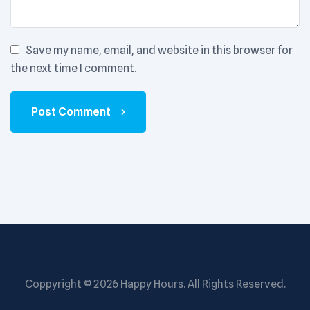
Save my name, email, and website in this browser for
the next time I comment.
Post Comment
Coppyright © 2026
Happy Hours
. All Rights Reserved.