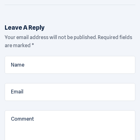
Leave A Reply
Your email address will not be published.
Required fields
are marked
*