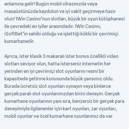
anlamına gelir! Bugün mobil cihazınızda veya
masaüstünüzde kaydolun ve iyi vakit geçirmeye hazır
olun! 1Win Casino’nun slotları, büyük bir oyun kütüphanesi
ile çevredeki en iyiler arasındadır. 1Win Casino,
iSoftBet’in sahibi olduğu ve işlettiği köklü bir çevrimiçi
kumarhanedir.
Ayrıca, ister klasik 3 makaralı ister bonus özellikli video
slotları seviyor olun, hatta isterseniz internetin her
yerinden en iyi çevrimiçi slot oyunlarını resmi bir
kapasitede getirme konusunda büyük şansımız oldu.
Burada ücretsiz slot oyunları oynayın veya binlerce
gerçek paralı slot oyunlarımızdan birini deneyin. Gerçek
kumarhane oyunlarının yanı sıra, benzersiz bir gerçek para
deneyimiyle ilgilenenler için kart oyunları, zar oyunları,
mobil oyunlar ve özel kumarhane oyunlarımız da var.