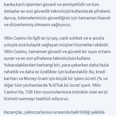
banka kartı işlemleri güvenli ve emniyetlidir ve tüm
detaylar en son güvenlik teknolojisi kullanılarak şifrelenir.
Ayrıca, ödemelerimizin güvenliğiniz için tamamen lisanslı
ve düzenlenmiş olmasını sağlıyoruz.
1Win Casino ile ilgili en iyi şey, canlı sohbet ve e-posta
yoluyla size kolaylık sağlayan müşteri hizmetleri ekibidir.
1Win Casino, tamamen güvenli ve güvenli bir oyun ortamı
sunar ve en son şifreleme teknolojisini kullanır.
Yukarıdakilerden herhangi biri, para çekerken daha fazla
rahatlık ve daha iyi özellikler için kullanılabilir. Bu, kredi
kartları ve Money Gram için küçük bir işlem ücreti (% ve
diğer tüm yöntemlerde %10’luk bir ücret içerir. 1Win
Casino’da, 7/24 tüm oyuncularımıza mümkün olan en iyi
hizmeti sunmayı taahhüt ediyoruz.
Kazançlar, yalnızca bonus sırasında belirtildiği şekilde