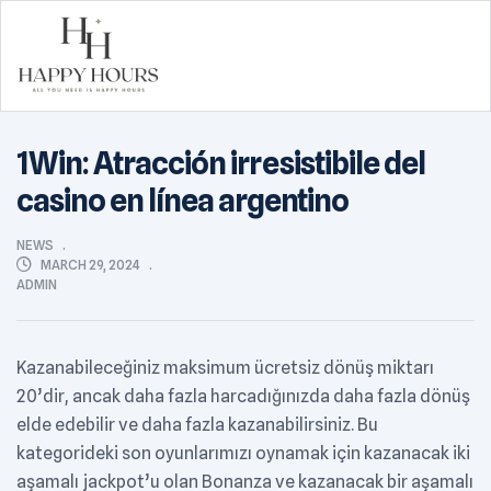
Happy
1Win: Atracción irresistibile del
Hours
casino en línea argentino
CATEGORIES
NEWS
MARCH 29, 2024
ADMIN
Kazanabileceğiniz maksimum ücretsiz dönüş miktarı
20’dir, ancak daha fazla harcadığınızda daha fazla dönüş
elde edebilir ve daha fazla kazanabilirsiniz. Bu
kategorideki son oyunlarımızı oynamak için kazanacak iki
aşamalı jackpot’u olan Bonanza ve kazanacak bir aşamalı