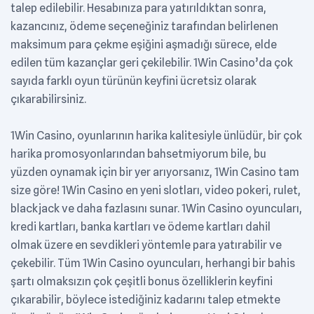
talep edilebilir. Hesabınıza para yatırıldıktan sonra,
kazancınız, ödeme seçeneğiniz tarafından belirlenen
maksimum para çekme eşiğini aşmadığı sürece, elde
edilen tüm kazançlar geri çekilebilir. 1Win Casino’da çok
sayıda farklı oyun türünün keyfini ücretsiz olarak
çıkarabilirsiniz.
1Win Casino, oyunlarının harika kalitesiyle ünlüdür, bir çok
harika promosyonlarından bahsetmiyorum bile, bu
yüzden oynamak için bir yer arıyorsanız, 1Win Casino tam
size göre! 1Win Casino en yeni slotları, video pokeri, rulet,
blackjack ve daha fazlasını sunar. 1Win Casino oyuncuları,
kredi kartları, banka kartları ve ödeme kartları dahil
olmak üzere en sevdikleri yöntemle para yatırabilir ve
çekebilir. Tüm 1Win Casino oyuncuları, herhangi bir bahis
şartı olmaksızın çok çeşitli bonus özelliklerin keyfini
çıkarabilir, böylece istediğiniz kadarını talep etmekte