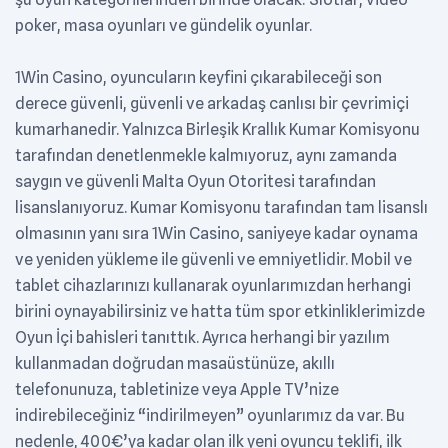
poker, masa oyunları ve gündelik oyunlar.
1Win Casino, oyuncuların keyfini çıkarabileceği son
derece güvenli, güvenli ve arkadaş canlısı bir çevrimiçi
kumarhanedir. Yalnızca Birleşik Krallık Kumar Komisyonu
tarafından denetlenmekle kalmıyoruz, aynı zamanda
saygın ve güvenli Malta Oyun Otoritesi tarafından
lisanslanıyoruz. Kumar Komisyonu tarafından tam lisanslı
olmasının yanı sıra 1Win Casino, saniyeye kadar oynama
ve yeniden yükleme ile güvenli ve emniyetlidir. Mobil ve
tablet cihazlarınızı kullanarak oyunlarımızdan herhangi
birini oynayabilirsiniz ve hatta tüm spor etkinliklerimizde
Oyun İçi bahisleri tanıttık. Ayrıca herhangi bir yazılım
kullanmadan doğrudan masaüstünüze, akıllı
telefonunuza, tabletinize veya Apple TV’nize
indirebileceğiniz “indirilmeyen” oyunlarımız da var. Bu
nedenle, 400€’ya kadar olan ilk yeni oyuncu teklifi, ilk