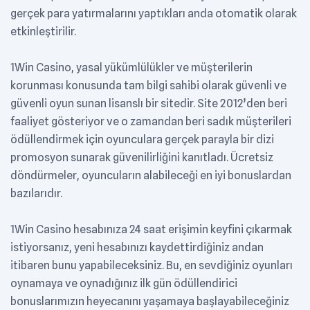
gerçek para yatırmalarını yaptıkları anda otomatik olarak
etkinleştirilir.
1Win Casino, yasal yükümlülükler ve müşterilerin
korunması konusunda tam bilgi sahibi olarak güvenli ve
güvenli oyun sunan lisanslı bir sitedir. Site 2012’den beri
faaliyet gösteriyor ve o zamandan beri sadık müşterileri
ödüllendirmek için oyunculara gerçek parayla bir dizi
promosyon sunarak güvenilirliğini kanıtladı. Ücretsiz
döndürmeler, oyuncuların alabileceği en iyi bonuslardan
bazılarıdır.
1Win Casino hesabınıza 24 saat erişimin keyfini çıkarmak
istiyorsanız, yeni hesabınızı kaydettirdiğiniz andan
itibaren bunu yapabileceksiniz. Bu, en sevdiğiniz oyunları
oynamaya ve oynadığınız ilk gün ödüllendirici
bonuslarımızın heyecanını yaşamaya başlayabileceğiniz