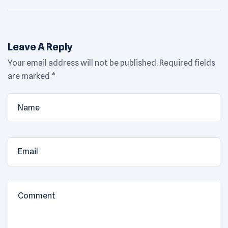
kasynowe online
интернете
Leave A Reply
Your email address will not be published.
Required fields
are marked
*