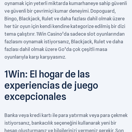
oynamak için yeterli miktarda kumarhaneye sahip güvenli
ve güvenli bir çevrimiçi kumar deneyimi. Dopoguard,
Bingo, Blackjack, Rulet ve daha fazlası dahil olmak üzere
her tür oyun için kendi kendine kategorize edilmiş bir dizi
tema çalıştırır. 1Win Casino’da sadece slot oyunlarından
fazlasını oynamak istiyorsanız, Blackjack, Rulet ve daha
fazlası dahil olmak üzere Go’da çok çeşitli masa
oyunlarıyla karşı karşıyasınız.
1Win: El hogar de las
experiencias de juego
excepcionales
Banka veya kredi kartı ile para yatırmak veya para çekmek
istiyorsanız, bankacılık seçeneğini kullanarak yeni bir
hesap oluşturmanız ve bilgilerinizi vermeniz gerekir. Son