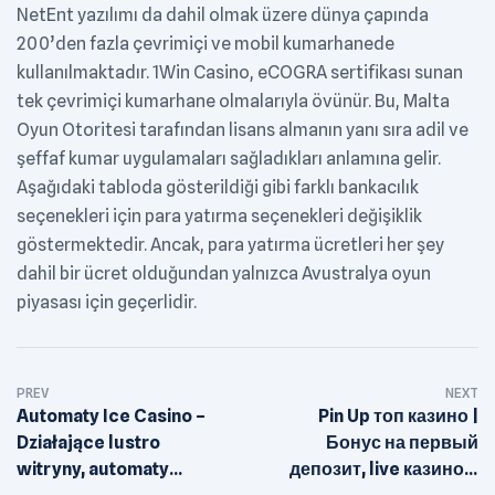
NetEnt yazılımı da dahil olmak üzere dünya çapında
200’den fazla çevrimiçi ve mobil kumarhanede
kullanılmaktadır. 1Win Casino, eCOGRA sertifikası sunan
tek çevrimiçi kumarhane olmalarıyla övünür. Bu, Malta
Oyun Otoritesi tarafından lisans almanın yanı sıra adil ve
şeffaf kumar uygulamaları sağladıkları anlamına gelir.
Aşağıdaki tabloda gösterildiği gibi farklı bankacılık
seçenekleri için para yatırma seçenekleri değişiklik
göstermektedir. Ancak, para yatırma ücretleri her şey
dahil bir ücret olduğundan yalnızca Avustralya oyun
piyasası için geçerlidir.
Post
PREV
NEXT
navigation
Automaty Ice Casino –
Pin Up топ казино |
Działające lustro
Бонус на первый
witryny, automaty
депозит, live казино в