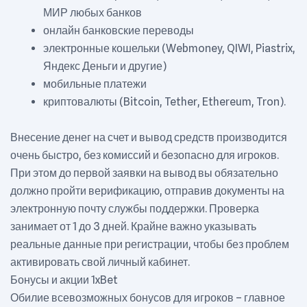
МИР любых банков
онлайн банковские переводы
электронные кошельки (Webmoney, QIWI, Piastrix,
Яндекс Деньги и другие)
мобильные платежи
криптовалюты (Bitcoin, Tether, Ethereum, Tron).
Внесение денег на счет и вывод средств производится
очень быстро, без комиссий и безопасно для игроков.
При этом до первой заявки на вывод вы обязательно
должно пройти верификацию, отправив документы на
электронную почту службы поддержки. Проверка
занимает от 1 до 3 дней. Крайне важно указывать
реальные данные при регистрации, чтобы без проблем
активировать свой личный кабинет.
Бонусы и акции 1xBet
Обилие всевозможных бонусов для игроков – главное