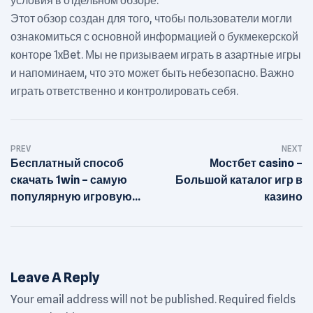
условия в отдельном обзоре.
Этот обзор создан для того, чтобы пользователи могли
ознакомиться с основной информацией о букмекерской
конторе 1xBet. Мы не призываем играть в азартные игры
и напоминаем, что это может быть небезопасно. Важно
играть ответственно и контролировать себя.
Post
PREV
NEXT
navigation
Бесплатный способ
Мостбет casino –
скачать 1win – самую
Большой каталог игр в
популярную игровую
казино
платформу для
онлайн-ставок и казино
Leave A Reply
Your email address will not be published.
Required fields