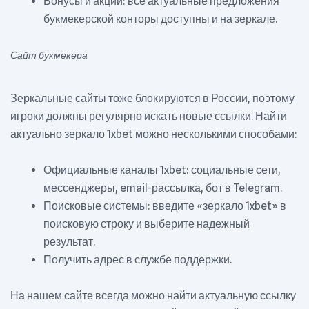
Бонусы и акции: все актуальные предложения
букмекерской конторы доступны и на зеркале.
Сайт букмекера
Зеркальные сайты тоже блокируются в России, поэтому
игроки должны регулярно искать новые ссылки. Найти
актуально зеркало 1xbet можно несколькими способами:
Официальные каналы 1xbet: социальные сети,
мессенджеры, email-рассылка, бот в Telegram.
Поисковые системы: введите «зеркало 1xbet» в
поисковую строку и выберите надежный
результат.
Получить адрес в службе поддержки.
На нашем сайте всегда можно найти актуальную ссылку