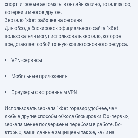
спорт, игровые автоматы в онлайн казино, тотализатор,
лотереи и многое другое.
Зеркало 1xbet рабочее на сегодня
Для обхода блокировок официального сайта 1xBet
пользователи могут использовать зеркало, которое
представляет собой точную копию основного ресурса.
VPN-сервисы
Мобильные приложения
Браузеры с встроенным VPN
Использовать зеркала 1xbet гораздо удобнее, чем
любые другие способы обхода блокировки. Во-первых,
зеркала менее подвержены перебоям в работе. Во-
вторых, ваши данные защищены так же, как и на