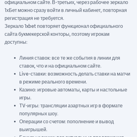
официальном сайте. В-третьих, через рабочее зеркало
1хБет можно сразу войти в личный кабинет, повторная
регистрация не требуется.
Зеркало 1xbet повторяет функционал официального
сайта букмекерской конторы, поэтому игрокам
доступны:
Линия ставок: все те же события в линии для
ставок, что и на официальном сайте.
Live-ставки: возможность делать ставки на матчи
в режиме реального времени.
Казино: игровые автоматы, карты и настольные
игры.
TV-игры: трансляции азартных игр в формате
популярных шоу.
Операции со счетом: пополнение и вывод
выигрышей.