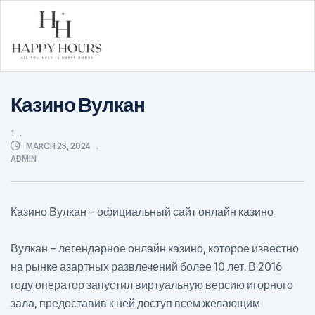
Happy
Казино Вулкан
Hours
CATEGORIES
1
MARCH 25, 2024
ADMIN
Казино Вулкан – официальный сайт онлайн казино
Вулкан – легендарное онлайн казино, которое известно
на рынке азартных развлечений более 10 лет. В 2016
году оператор запустил виртуальную версию игорного
зала, предоставив к ней доступ всем желающим