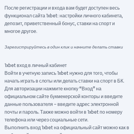
После регистрации и входа вам будет доступен весь
функционал сайта 1xbet: настройки личного кабинета,
депозит, приветственный бонус, ставки на спорт и
многое другое.
Зарегистрируйтесь в один клик и начните делать ставки
1xbet вход в личный кабинет
Войти в учетную запись 1xbet нужно для того, чтобы
начать играть в слоты или делать ставки на спорт в БК.
Для авторизации нажмите кнопку “Вход” на
официальном сайте букмекерской конторы и введите
данные пользователя – введите адрес электронной
почты и пароль. Также можно войти в 1xbet по номеру
телефона или через социальные сети.
Выполнить вход 1xbet на официальный сайт можно как в