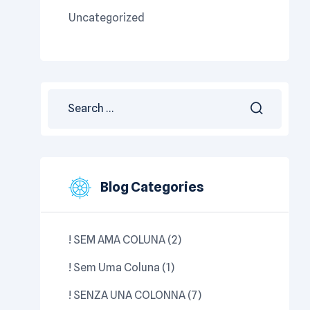
Uncategorized
Search
for:
Blog Categories
! SEM AMA COLUNA
(2)
! Sem Uma Coluna
(1)
! SENZA UNA COLONNA
(7)