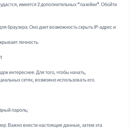
 удастся, имеется 2 дополнительных “лазейки”. Обойти
я браузера. Оно дает возможность скрыть IP-адрес и
крывает личность.
t
ок интереснее. Для того, чтобы начать,
оциальных сетях, возможно использовать его.
дный пароль;
ер. Важно внести настоящие данные, затем эта