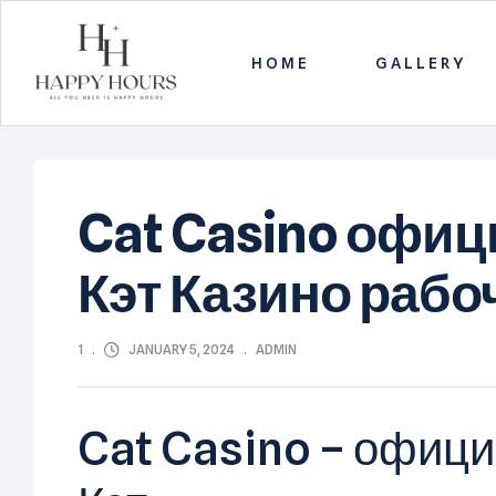
HOME
GALLERY
Happy
Hours
Cat Casino офиц
All
you
Кэт Казино рабо
need
is
Happy
CATEGORIES
JANUARY 5, 2024
1
ADMIN
Hours
Cat Casino – офиц