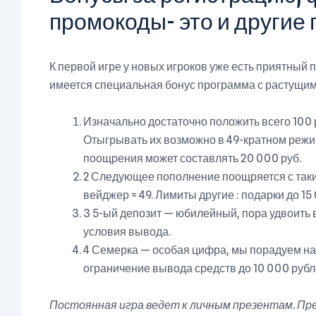
промокоды- это и другие 
К первой игре у новых игроков уже есть приятный
имеется специальная бонус программа с растущим
Изначально достаточно положить всего 100 
Отыгрывать их возможно в 49-кратном режим
поощрения может составлять 20 000 руб.
2 Следующее пополнение поощряется с таки
вейджер = 49. Лимиты другие : подарки до 15
3 5-ый депозит — юбилейный, пора удвоить 
условия вывода.
4 Семерка — особая цифра, мы порадуем на 
ограничение вывода средств до 10 000 рубл
Постоянная игра ведет к личным презентам. Пре