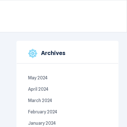
Archives
May 2024
April 2024
March 2024
February 2024
January 2024