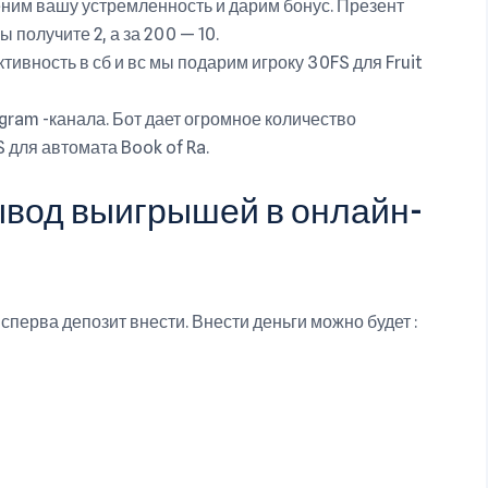
ним вашу устремленность и дарим бонус. Презент
 получите 2, а за 200 — 10.
ивность в сб и вс мы подарим игроку 30FS для Fruit
ram -канала. Бот дает огромное количество
 для автомата Book of Ra.
ывод выигрышей в онлайн-
сперва депозит внести. Внести деньги можно будет :