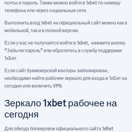
почты и пароль. Также можно войти в 1xbet по номеру
телефона или через социальные сети.
Выполнить вход 1xbet на официальный сайт можно как в
мобильной, так и в полной версии.
Если у вас не получается войти в 1xbet, нажмите кнопку
“Забыли пароль” или обратитесь в службу поддержки
1хБет.
Если сайт букмекерской конторы заблокирован,
необходимо найти рабочее зеркало для входа в 1хБет на
сегодня или включить VPN.
Зеркало 1xbet рабочее на
сегодня
Для обхода блокировок официального сайта 1xBet