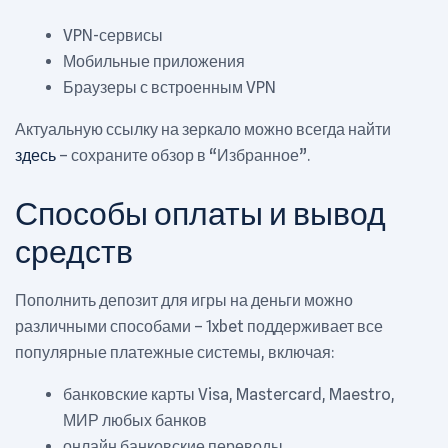
VPN-сервисы
Мобильные приложения
Браузеры с встроенным VPN
Актуальную ссылку на зеркало можно всегда найти
здесь
– сохраните обзор в “Избранное”.
Способы оплаты и вывод
средств
Пополнить депозит для игры на деньги можно
различными способами – 1xbet поддерживает все
популярные платежные системы, включая:
банковские карты Visa, Mastercard, Maestro,
МИР любых банков
онлайн банковские переводы