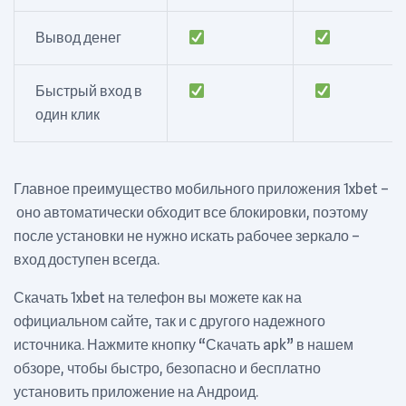
Вывод денег
Быстрый вход в
один клик
Главное преимущество мобильного приложения 1xbet –
оно автоматически обходит все блокировки, поэтому
после установки не нужно искать рабочее зеркало –
вход доступен всегда.
Скачать 1xbet на телефон вы можете как на
официальном сайте, так и с другого надежного
источника. Нажмите кнопку “Скачать apk” в нашем
обзоре, чтобы быстро, безопасно и бесплатно
установить приложение на Андроид.