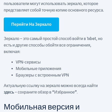
пользователи могут использовать зеркало, которое
представляет собой точную копию основного ресурса.
Перейти На Зеркало
Зеркало – это самый простой способ войти в 1xbet, но
есть и другие способы обойти все ограничения,
включая:
VPN-сервисы
Мобильные приложения
Браузеры с встроенным VPN
Актуальную ссылку на зеркало можно всегда найти
здесь
– сохраните обзор в “Избранное”.
Мобильная версия и