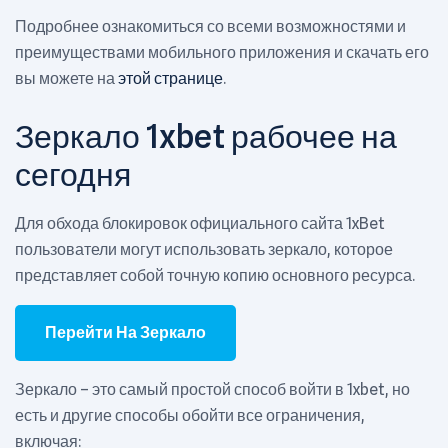
Подробнее ознакомиться со всеми возможностями и
преимуществами мобильного приложения и скачать его
вы можете на
этой странице
.
Зеркало 1xbet рабочее на
сегодня
Для обхода блокировок официального сайта 1xBet
пользователи могут использовать зеркало, которое
представляет собой точную копию основного ресурса.
Перейти На Зеркало
Зеркало – это самый простой способ войти в 1xbet, но
есть и другие способы обойти все ограничения,
включая: