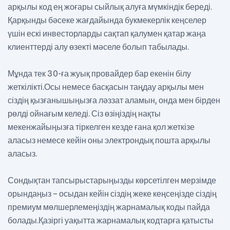
арқылы код ең жоғары сыйлық алуға мүмкіндік береді.
Қарқынды бәсеке жағдайында букмекерлік кеңселер
үшін ескі инвесторларды сақтап қалумен қатар жаңа
клиенттерді алу өзекті мәселе болып табылады.
Мұнда тек 30-ға жуық провайдер бар екенін білу
жеткілікті.Осы немесе басқасын таңдау арқылы мен
сіздің қызғанышыңызға ләззат аламын, онда мен бірден
рөлді ойнағым келеді. Сіз өзіңіздің нақты
мекенжайыңызға тіркелген кезде ғана қол жеткізе
аласыз немесе кейін оны электрондық пошта арқылы
аласыз.
Сондықтан тапсырыстарыңызды көрсетілген мерзімде
орындаңыз – осыдан кейін сіздің жеке кеңсеңізде сіздің
премиум мөлшерлемеңіздің жарнамалық коды пайда
болады.Қазіргі уақытта жарнамалық кодтарға қатысты