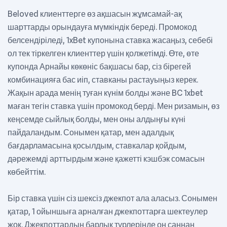
Beloved клиенттерге өз ақшасын жұмсамай-ақ
шарттарды орындауға мүмкіндік береді. Промокод
белсендіріледі, 1xBet купонына ставка жасаңыз, себебі
ол тек тіркелген клиенттер үшін қолжетімді. Өте, өте
купонда Арнайы көкөніс бақшасы бар, сіз бірегей
комбинацияға бас иіп, ставканы растауыңыз керек.
Жақын арада менің туған күнім болды және BC 1xbet
маған тегін ставка үшін промокод берді. Мен ризамын, өз
кеңсемде сыйлық болды, мен оны алдыңғы күні
пайдаландым. Сонымен қатар, мен адалдық
бағдарламасына қосылдым, ставкалар қойдым,
дәрежемді арттырдым және қажетті кэшбэк сомасын
көбейттім.
Бір ставка үшін сіз шексіз джекпот ала аласыз. Сонымен
қатар, 1 ойыншыға арналған джекпоттарға шектеулер
жоқ. Джекпоттардың барлық түрлерінде он саннан