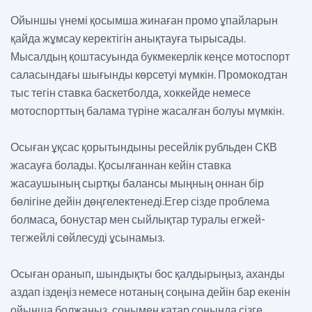
Ойыншы үнемі қосымша жинаған промо ұпайларын
қайда жұмсау керектігін анықтауға тырысады.
Мысалдың қоштасуында букмекерлік кеңсе мотоспорт
саласындағы шығынды көрсетуі мүмкін. Промокодтан
тыс тегін ставка баскетболда, хоккейде немесе
мотоспорттың балама түріне жасалған болуы мүмкін.
Осыған ұқсас қорытындыны ресейлік рубльден СКВ
жасауға болады. Қосылғаннан кейін ставка
жасаушының сыртқы балансы мыңның оннан бір
бөлігіне дейін дөңгелектенеді.Егер сізде проблема
болмаса, бонустар мен сыйлықтар туралы егжей-
тегжейлі сөйлесуді ұсынамыз.
Осыған оранып, шындықты бос қалдырыңыз, аханды
аздап іздеңіз немесе нотаның соңына дейін бар екенін
ойынша болжаңыз, сонымен қатар соңында сізге