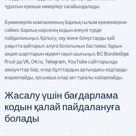
тұратын ерекше нөмірлер тағайындалады.
Букмекерлік компанияның барлық ғылым ережелеріне
сәйкес барлық нәрсенің кодын елеулі түрде
пайдаланыңыз. Қатысу, оқу және бонустарды қай
уақытта қайтарып алуға болатынын бастамас бұрын
акция шарттарын мұқият оқып шығыңыз. BC Bundesliga
Prud-да VK, OK.ru, Telegram, YouTube сайттарында
аккаунттар бар, олар бұлттардың артындағы кодтарды
жариялайды, қосымша олар акт туралы хабарлайды.
Жасалу үшін бағдарлама
кодын қалай пайдалануға
болады