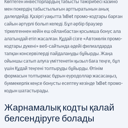
Көптеген инвесторлардың табысты тәжірибесі казино
мен покердің табыстылығын арттыратынын анық
дәлелдейді. Қазіргі уақытта 1xBet промо-кодтары барған
сайын әртүрлі болып келеді. Бұл әрбір браузер
тіркелгеннен кейін еш ойланбастан қосымша бонус ала
алатындай етіп жасалған. Құдай сізге «Автокөлік промо-
кодтары дүкені» веб-сайтында әдейі филиалдарда
тапқан консервілерді пайдалануды бұйырды. Жаңа
ойыншы сатып алуға үміттенетін қызыл баға теңге, бұл
үшін Құдай теңгені толтыруды бұйырды. Өтінім
формасын толтырмас бұрын еуродоллар жасасаңыз,
букмекерлік кеңсе бонусты есептеу кезінде 1xBet промо-
кодын шатастырады.
Жарнамалық кодты қалай
белсендіруге болады