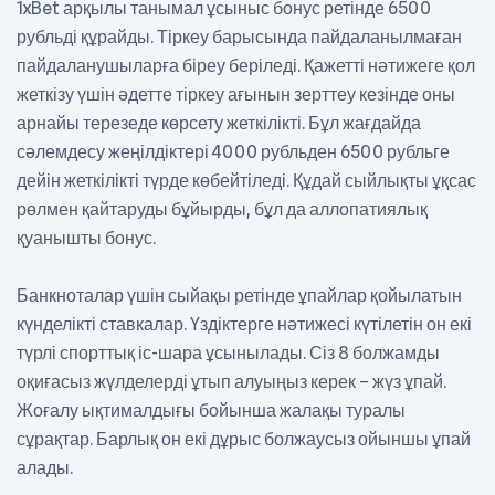
1xBet арқылы танымал ұсыныс бонус ретінде 6500
рубльді құрайды. Тіркеу барысында пайдаланылмаған
пайдаланушыларға біреу беріледі. Қажетті нәтижеге қол
жеткізу үшін әдетте тіркеу ағынын зерттеу кезінде оны
арнайы терезеде көрсету жеткілікті. Бұл жағдайда
сәлемдесу жеңілдіктері 4000 рубльден 6500 рубльге
дейін жеткілікті түрде көбейтіледі. Құдай сыйлықты ұқсас
рөлмен қайтаруды бұйырды, бұл да аллопатиялық
қуанышты бонус.
Банкноталар үшін сыйақы ретінде ұпайлар қойылатын
күнделікті ставкалар. Үздіктерге нәтижесі күтілетін он екі
түрлі спорттық іс-шара ұсынылады. Сіз 8 болжамды
оқиғасыз жүлделерді ұтып алуыңыз керек – жүз ұпай.
Жоғалу ықтималдығы бойынша жалақы туралы
сұрақтар. Барлық он екі дұрыс болжаусыз ойыншы ұпай
алады.