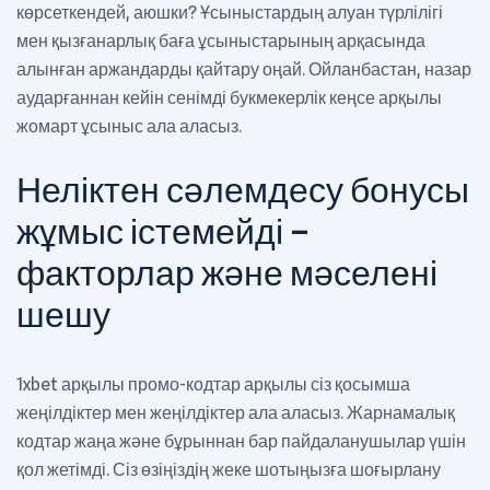
көрсеткендей, аюшки? Ұсыныстардың алуан түрлілігі
мен қызғанарлық баға ұсыныстарының арқасында
алынған аржандарды қайтару оңай. Ойланбастан, назар
аударғаннан кейін сенімді букмекерлік кеңсе арқылы
жомарт ұсыныс ала аласыз.
Неліктен сәлемдесу бонусы
жұмыс істемейді –
факторлар және мәселені
шешу
1xbet арқылы промо-кодтар арқылы сіз қосымша
жеңілдіктер мен жеңілдіктер ала аласыз. Жарнамалық
кодтар жаңа және бұрыннан бар пайдаланушылар үшін
қол жетімді. Сіз өзіңіздің жеке шотыңызға шоғырлану