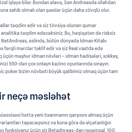
özəl işləyə bilər. Bundan əlavə, San Andreasda silahdan
yuna sahib olmalı olan şəxslər üçün daha zövqlü olur.
allar təqdim edir və siz tövsiyə olunan qumar
analitika təqdim edəcəksiniz. Bu, həqiqətən də risksiz
. BetAndreas, əslində, bütün dünyada İdman Kitabı
fərqli mərclər təklif edir və siz Real vaxtda edə
q üçün məşhur idman növləri – idman hadisələri, xokkey,
tinizi 550-dən çox onlayn kazino oyunlarında sınayın.
nic poker bizim növbəti böyük qalibimiz olmaq üçün tam
ir neçə məsləhət
üəssisəsi hətta yeni tıxanmanın qarşısını almaq üçün
variantları tapacaqsınız və buna görə də əlçatanlığın
demo funksiyanız üçün siz Betadnreas-dan rəqəmsal, 100