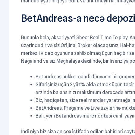
məhdudiyyətini qeyd edin. Və unutmayın ki, müəyyən
BetAndreas-a necə depozi
Bununla belə, əksəriyyəti Sheer Real Time To play, A
üzərindədir və siz Orijinal Broker olacaqsınız. Hal-
mərkəzli video oyununa sahib olmaq üçün heç bir ser
Nagaland və siz Meghalaya daxilində, bir lisenziya po
Betandreas bukker cəhdi dünyanın bir çox yeri
Sifarişiniz üçün 2 yüz% əldə etmək üçün taci
ərzində balansınızı maksimum dərəcədə artırm
Biz, həqiqətən, sizə real mərclər yaratmağa imk
BetAndreas, Pregame və Live üzvlərinə müxtəl
Bəli, yeni Betandreas mərc nöqtəsi canlı yayı
İndi niyə biz sizə ən çox istifadə edilən bahisləri 