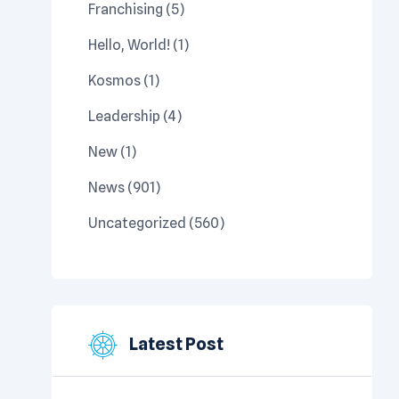
Franchising
(5)
Hello, World!
(1)
Kosmos
(1)
Leadership
(4)
New
(1)
News
(901)
Uncategorized
(560)
Latest Post