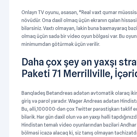
Onlayn TV oyunu, əsasən, “Real vaxt qumar müəssisəsi
növüdür. Ona daxil olmaq üçün ekranın qalan hissəsi
bilərsiniz. Vaxtı olmayan, lakin buna baxmayaraq bəzi
olmaq üçün sadə bir video oyun bölgəsi var. Bu oyun
minimumdan götürmək üçün verilir.
Daha çox şey ən yaxşı stra
Paketi 71 Merrillville, İçər
Banqladeş Betandreas adətən avtomatik olaraq ikinc
giriş və parol yaradır. Wager Andreas adətən Hindistan
Bu, əlli,100000-dən çox Twitter pərəstişkarı təklif 
bilərik. Hər gün daxil olun və ən yaxşı həlli tapdığın
Hindistan temalı video oyunlarından bəziləri Andhar 
bölməsi icazə alacaq ki, siz tanış olmayan təchizatd