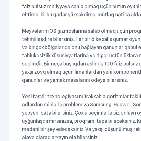
faiz pulsuz maliyyəyə sahib olmaq üçün bütün oyunla
ehtimal ki, bu qədər yüksəkdirsə, mütləq nəticə əldə 
Meyvələrin iOS gizmoslarına sahib olmaq üçün proqr
təkmilləşdirə bilərsiniz. Hər bir ölkə xalis qumar oyu
və bir çox bölgələr də onu bağlayan qanunlar qəbul et
təhlükəsizlik xüsusiyyətlərinə və digər üstünlüklərə
seçimdir. Bir neçə başlıqdan əslində 100 faiz pulsu
yaxşı zövq almaq üçün limanlardan yeni komponentlə
qanunlar və yemək masalarını ödəyə bilərsiniz.
Yeni təsvir texnologiyası mürəkkəb alqoritmlər təklif 
adlardan minlərlə problem və Samsung, Huawei, Son
yepyeni çata bilərsiniz. Çoxlu seçimlərlə siz onlayn 
uyğunlaşdırmırsınızsa, proqramı tapa biləcəksiniz. K
mədəni bir şey edəcəksiniz. Və yaxşı düşünülmüş re
əlavə olaraq arxayın ola bilərsiniz.