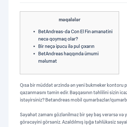
məqalələr
BetAndreas-da Con El Fin əmanətini
necə qoymaq olar?
Bir neçə ipucu ilə pul çıxarın
BetAndreas haqqında ümumi
məlumat
Qısa bir müddət ərzində ən yeni bukmeker kontoru p
qazanmasını təmin edir. Başqasının təhlilini sizin 
istəyirsiniz? Betandreas mobil qumarbazlar/qumarbazl
Səyahət zamanı gözlənilməz bir şey baş verərsə və 
görəcəyini görsəniz.
Azaldılmış işığa təhlükəsiz səy