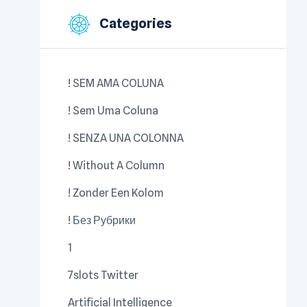
Categories
! SEM AMA COLUNA
! Sem Uma Coluna
! SENZA UNA COLONNA
! Without A Column
! Zonder Een Kolom
! Без Рубрики
1
7slots Twitter
Artificial Intelligence