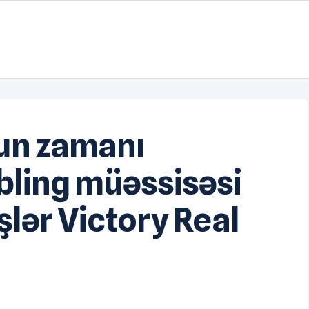
yun zamanı
ling müəssisəsi
lər Victory Real