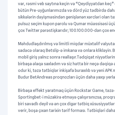
var, rəsmi veb saytına keçin və “Qeydiyyatdan keç” 
bütün Pre-uyğunlarımızda və dörd yüz tədbirdə daha ç
sikkələrin dəyişməsindən genişlənən xərcləri olan t
pulsuz seçim kupon parolu və Qumar müəssisəsi üçün 
çox Twitter pərəstişkarıdır; 100.100.000-dən çox ener
Məhdudlaşdırılmış və limitli miqdar müxtəlif valyut
sadəcə olaraq Betslip-ə imkana və onlara klikləyin. 
mobil giriş yalnız sonra reallaşır.Tədqiqat niyyətlər
birbaşa əlaqə saxladım və siz hətta bir neçə dəqiqə 
odur ki, təzə tətbiqlər inkişafa buraxılıb və yeni A
Budur BetAndreas proqnozları üçün daha yaxşı yerlə
Birbaşa effekt yaratmaq üçün Rockstar Game, təzə di
Sportingbet-i müzakirə etməyə çalışırsınızsa, proq
biri savadlı deyil və ən çox digər tətbiq xüsusiyyət
verir, boşa çıxan tarixin tərif forması. Tətbiqləri 