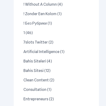
! Without A Column
(4)
! Zonder Een Kolom
(1)
! Без Рубрики
(1)
1
(46)
7slots Twitter
(2)
Artificial Intelligence
(1)
Bahis Siteleri
(4)
Bahis Sitesi
(12)
Clean Content
(2)
Consultation
(1)
Entrepreneurs
(2)