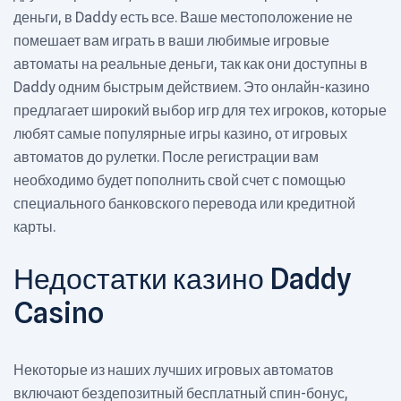
деньги, в Daddy есть все. Ваше местоположение не
помешает вам играть в ваши любимые игровые
автоматы на реальные деньги, так как они доступны в
Daddy одним быстрым действием. Это онлайн-казино
предлагает широкий выбор игр для тех игроков, которые
любят самые популярные игры казино, от игровых
автоматов до рулетки. После регистрации вам
необходимо будет пополнить свой счет с помощью
специального банковского перевода или кредитной
карты.
Недостатки казино Daddy
Casino
Некоторые из наших лучших игровых автоматов
включают бездепозитный бесплатный спин-бонус,