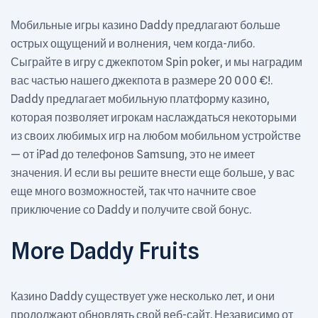
Мобильные игры казино Daddy предлагают больше
острых ощущений и волнения, чем когда-либо.
Сыграйте в игру с джекпотом Spin poker, и мы наградим
вас частью нашего джекпота в размере 20 000 €!.
Daddy предлагает мобильную платформу казино,
которая позволяет игрокам наслаждаться некоторыми
из своих любимых игр на любом мобильном устройстве
— от iPad до телефонов Samsung, это не имеет
значения. И если вы решите внести еще больше, у вас
еще много возможностей, так что начните свое
приключение со Daddy и получите свой бонус.
More Daddy Fruits
Казино Daddy существует уже несколько лет, и они
продолжают обновлять свой веб-сайт. Независимо от