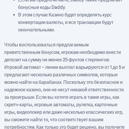
бонусные коды Daddy.
В этом случае Казино будет определять курс
конвертации валюты, и все транзакции будут
окончательными.
Чтобы воспользоваться предлагаемым
приветственным бонусом, игрокам необходимо внести
депозит на сумму не менее 25 фунтов стерлингов.
Игровой автомат – линии выплат варьируются от 1 до 5 и
предлагают несколько различных символов, которые
можно найти на барабанах. Поскольку это безопасное и
надежное казино, они не несут никакой ответственности
за проигрыши. Если вы хотите играть в такие игры, как
скретч-карты, игровые автоматы, рулетка, карточные
игры, видеопокер или даже несколько классических игр,
вы сможете найти то, что соответствует вашим
потребностям. Как только это будет решено, вы получите