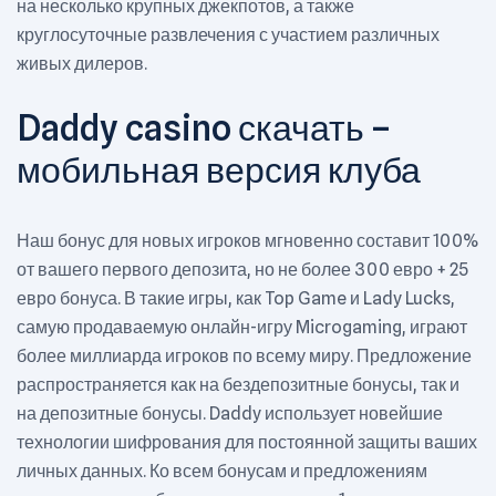
на несколько крупных джекпотов, а также
круглосуточные развлечения с участием различных
живых дилеров.
Daddy casino скачать –
мобильная версия клуба
Наш бонус для новых игроков мгновенно составит 100%
от вашего первого депозита, но не более 300 евро + 25
евро бонуса. В такие игры, как Top Game и Lady Lucks,
самую продаваемую онлайн-игру Microgaming, играют
более миллиарда игроков по всему миру. Предложение
распространяется как на бездепозитные бонусы, так и
на депозитные бонусы. Daddy использует новейшие
технологии шифрования для постоянной защиты ваших
личных данных. Ко всем бонусам и предложениям