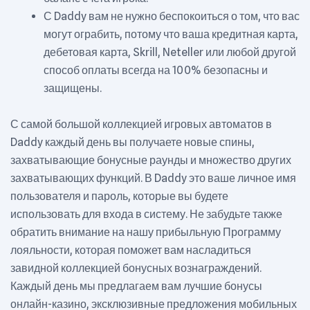
С Daddy вам не нужно беспокоиться о том, что вас
могут ограбить, потому что ваша кредитная карта,
дебетовая карта, Skrill, Neteller или любой другой
способ оплаты всегда на 100% безопасны и
защищены.
С самой большой коллекцией игровых автоматов в
Daddy каждый день вы получаете новые спины,
захватывающие бонусные раунды и множество других
захватывающих функций. В Daddy это ваше личное имя
пользователя и пароль, которые вы будете
использовать для входа в систему. Не забудьте также
обратить внимание на нашу прибыльную Программу
лояльности, которая поможет вам насладиться
завидной коллекцией бонусных вознаграждений.
Каждый день мы предлагаем вам лучшие бонусы
онлайн-казино, эксклюзивные предложения мобильных