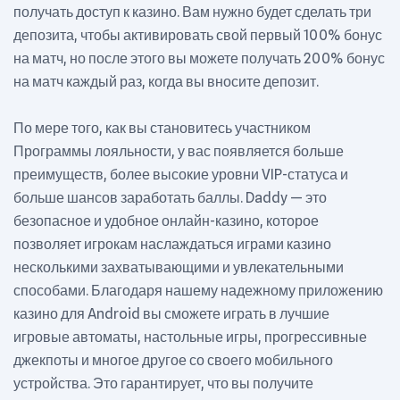
получать доступ к казино. Вам нужно будет сделать три
депозита, чтобы активировать свой первый 100% бонус
на матч, но после этого вы можете получать 200% бонус
на матч каждый раз, когда вы вносите депозит.
По мере того, как вы становитесь участником
Программы лояльности, у вас появляется больше
преимуществ, более высокие уровни VIP-статуса и
больше шансов заработать баллы. Daddy — это
безопасное и удобное онлайн-казино, которое
позволяет игрокам наслаждаться играми казино
несколькими захватывающими и увлекательными
способами. Благодаря нашему надежному приложению
казино для Android вы сможете играть в лучшие
игровые автоматы, настольные игры, прогрессивные
джекпоты и многое другое со своего мобильного
устройства. Это гарантирует, что вы получите