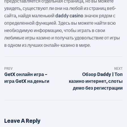
предоставляется отдельная страница, но вы можете
увидеть, существуют ли они на любой из страниц веб-
сайта, найдя маленький
daddy casino
значок рядом с
определенной функцией. Здесь вы можете найти всю
необходимую информацию, чтобы играть в свои
любимые игры казино и получать удовольствие от игры
в одном из лучших онлайн-казино в мире.
Post
PREV
NEXT
navigation
GetX онлайн игра –
Обзор Daddy | Топ
игра GetX на деньги
казино интернет, слоты
демо без регистрации
Leave A Reply