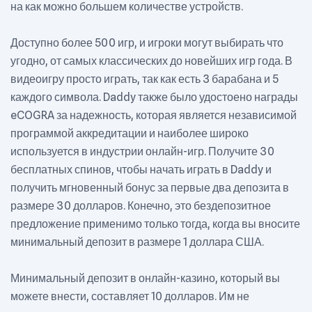
на как можно большем количестве устройств.
Доступно более 500 игр, и игроки могут выбирать что
угодно, от самых классических до новейших игр года. В
видеоигру просто играть, так как есть 3 барабана и 5
каждого символа. Daddy также было удостоено награды
eCOGRA за надежность, которая является независимой
программой аккредитации и наиболее широко
используется в индустрии онлайн-игр. Получите 30
бесплатных спинов, чтобы начать играть в Daddy и
получить мгновенный бонус за первые два депозита в
размере 30 долларов. Конечно, это бездепозитное
предложение применимо только тогда, когда вы вносите
минимальный депозит в размере 1 доллара США.
Минимальный депозит в онлайн-казино, который вы
можете внести, составляет 10 долларов. Им не