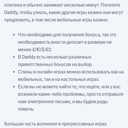
платежа и обычно занимает несколько минут. Посетите
Daddy, чтобы узнать, какие другие игры казино они могут
предложить, в том числе мобильные игры казино.
Что необходимо для получения бонуса, так это
необходимость внести депозит в размере не
менее £/€/$/£2.
В Daddy есть несколько различных
приветственных бонусов на выбор.
Спины в онлайн-играх можно использовать как на
мобильных, так и на настольных играх.
Если вы не можете найти то, что ищете, или у вас
возникли какие-либо проблемы, просто отправьте
нам электронное письмо, и мы будем рады
помочь.
Большая часть волнения в прогрессивных играх