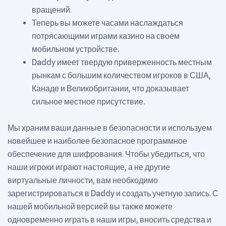
вращений.
Теперь вы можете часами наслаждаться
потрясающими играми казино на своем
мобильном устройстве.
Daddy имеет твердую приверженность местным
рынкам с большим количеством игроков в США,
Канаде и Великобритании, что доказывает
сильное местное присутствие.
Мы храним ваши данные в безопасности и используем
новейшее и наиболее безопасное программное
обеспечение для шифрования. Чтобы убедиться, что
наши игроки играют настоящие, а не другие
виртуальные личности, вам необходимо
зарегистрироваться в Daddy и создать учетную запись. С
нашей мобильной версией вы также можете
одновременно играть в наши игры, вносить средства и