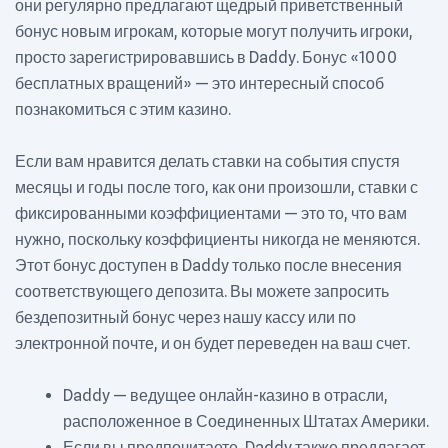
они регулярно предлагают щедрый приветственный
бонус новым игрокам, которые могут получить игроки,
просто зарегистрировавшись в Daddy. Бонус «1000
бесплатных вращений» — это интересный способ
познакомиться с этим казино.
Если вам нравится делать ставки на события спустя
месяцы и годы после того, как они произошли, ставки с
фиксированными коэффициентами — это то, что вам
нужно, поскольку коэффициенты никогда не меняются.
Этот бонус доступен в Daddy только после внесения
соответствующего депозита. Вы можете запросить
бездепозитный бонус через нашу кассу или по
электронной почте, и он будет переведен на ваш счет.
Daddy — ведущее онлайн-казино в отрасли,
расположенное в Соединенных Штатах Америки.
Если вы предпочитаете, Daddy также предлагает