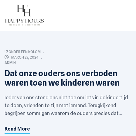
Happy
Hours
CATEGORIES
! ZONDER EEN KOLOM
MARCH 27, 2024
ADMIN
Dat onze ouders ons verboden
waren toen we kinderen waren
Ieder van ons stond ons niet toe om iets in de kindertijd
te doen, vrienden te zijn met iemand. Terugkijkend
begrijpen sommigen waarom de ouders precies dat
deden. Anderen zijn nog steeds verwarrend: zoveel
Read More
geschillen en tranen vanwege iets volledig onbelangrijk!