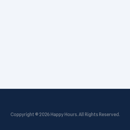
Onze lezers herinneren zich aan ouderlijke verboden uit
het verleden en delen verhalen. Is […]
Coppyright © 2026
Happy Hours
. All Rights Reserved.