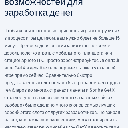
возможностей для
заработка денег
Чтобы усвоить основные принципы игры и погрузиться
в процесс игры целиком, вам нужно будет не больше 15
минут. Превосходная оптимизация игры позволяет
довольно легко играть с мобильного, планшета или
стационарного ПК. Просто зарегистрируйтесь в онлайн
игре GetX и делайте свои первые ставки в указанной
игре прямо сейчас! Сравнительно быстро
представленный слот онлайн быстро завоевал сердца
гемблеров во многих странах планеты и Spribe GetX
стал доступен на многочисленных азартных сайтах,
вдобавок было сделано много клонов самых лучших
версий этого слота от других разработчиков. Не взирая
на это, многие казино-мошенники, могут скопировать
настолько известную онлайн игру GetX и вносить свои