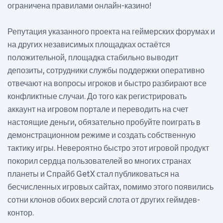
ограничена правилами онлайн-казино!
Репутация указанного проекта на геймерских форумах и
на других независимых площадках остаётся
положительной, площадка стабильно выводит
депозиты, сотрудники службы поддержки оперативно
отвечают на вопросы игроков и быстро разбирают все
конфликтные случаи. До того как регистрировать
аккаунт на игровом портале и переводить на счет
настоящие деньги, обязательно пробуйте поиграть в
демонстрационном режиме и создать собственную
тактику игры. Невероятно быстро этот игровой продукт
покорил сердца пользователей во многих странах
планеты и Спрайб GetX стал публиковаться на
бесчисленных игровых сайтах, помимо этого появились
сотни клонов обоих версий слота от других геймдев-
контор.