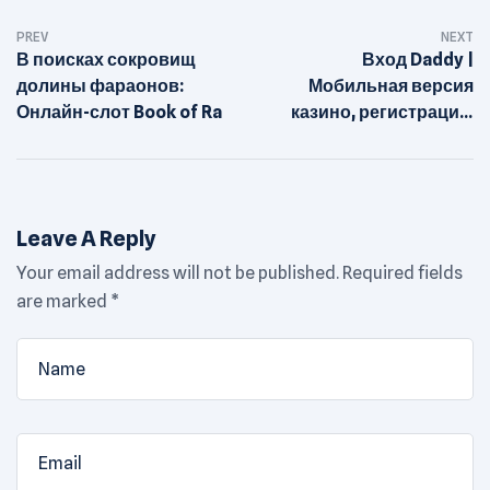
Post
PREV
NEXT
navigation
В поисках сокровищ
Вход Daddy |
долины фараонов:
Мобильная версия
Онлайн-слот Book of Ra
казино, регистрация,
вход и бонусы
Leave A Reply
Your email address will not be published.
Required fields
are marked
*