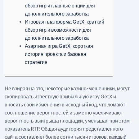
обзор игр и главные опции для
дополнительного заработка
Игровая платформа GetX: краткий
обзор игр и возможности для
дополнительного заработка
Азартная игра GetX: короткая
история проекта и базовая
стратегия
Не взирая на это, некоторые казино-мошенники, могут
скопировать известную прибыльную игру GetX и
вносить свои изменения в исходный код, что ломают
соотношение вероятностей и заметно увеличивают
вероятность выигрыша площадки, уменьшая при этом
показатель RTP. Общая аудитория представленного
сайта составляет более сотни тысяч игроков, каждый