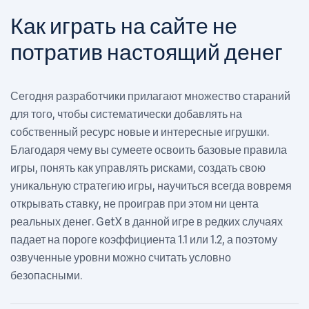
Как играть на сайте не
потратив настоящий денег
Сегодня разработчики прилагают множество стараний
для того, чтобы систематически добавлять на
собственный ресурс новые и интересные игрушки.
Благодаря чему вы сумеете освоить базовые правила
игры, понять как управлять рисками, создать свою
уникальную стратегию игры, научиться всегда вовремя
открывать ставку, не проиграв при этом ни цента
реальных денег. GetX в данной игре в редких случаях
падает на пороге коэффициента 1.1 или 1.2, а поэтому
озвученные уровни можно считать условно
безопасными.