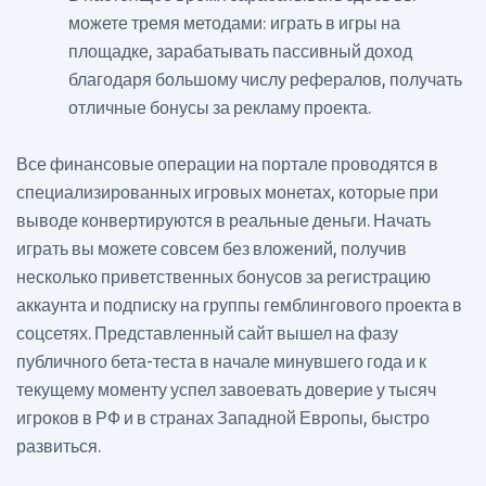
можете тремя методами: играть в игры на
площадке, зарабатывать пассивный доход
благодаря большому числу рефералов, получать
отличные бонусы за рекламу проекта.
Все финансовые операции на портале проводятся в
специализированных игровых монетах, которые при
выводе конвертируются в реальные деньги. Начать
играть вы можете совсем без вложений, получив
несколько приветственных бонусов за регистрацию
аккаунта и подписку на группы гемблингового проекта в
соцсетях. Представленный сайт вышел на фазу
публичного бета-теста в начале минувшего года и к
текущему моменту успел завоевать доверие у тысяч
игроков в РФ и в странах Западной Европы, быстро
развиться.