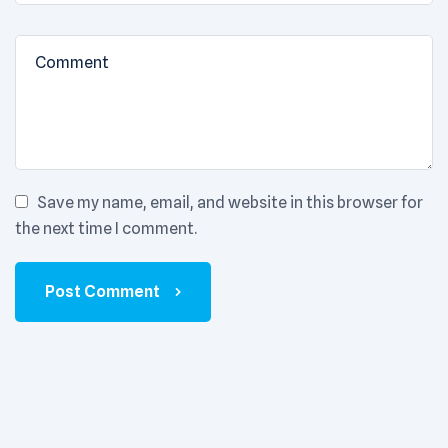
Save my name, email, and website in this browser for
the next time I comment.
Post Comment