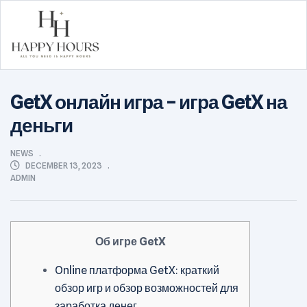
Happy
GetX онлайн игра – игра GetX на
Hours
деньги
CATEGORIES
NEWS
DECEMBER 13, 2023
ADMIN
Об игре GetX
Online платформа GetX: краткий
обзор игр и обзор возможностей для
заработка денег