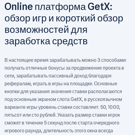
Online платформа GetX:
обзор игр и короткий обзор
возможностей для
заработка средств
В настоящее время зарабатывать можно 3 способами:
получать отличные бонусы за продвижение проекта в
сети, зарабатывать пассивный доход благодаря
рефералам, играть в игры на площадке. Основные
кнопки для указания значения ставки располагаются
под основным экраном слота GetX, в русскоязычном
варианте игры уровень ставки составляет: 50, 1000,
пятьсот или сто рублей. Указать размер ставки игрок
сможет в течение 5 секунд после старта очередного
игрового раунда, длительность этого окна всегда