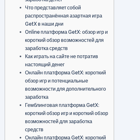
Что представляет собой
распространённая азартная игра
GetX в наши дни
Online платформа GetX: обзор игр и
короткий обзор возможностей для
заработка средств
Как играть на сайте не потратив
настоящий денег
Онлайн платформа GetX: короткий
обзор игр и потенциальные
возможности для дополнительного
заработка
Гемблинговая платформа GetX:
короткий обзор игр и короткий обзор
возможностей для заработка
средств
Онлайн платформа GetX: короткий