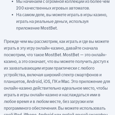
Мы начинаем с огромной коллекции из более чем
200 качественных игровых автоматов.
На самом деле, вы можете играть в игры казино,
играть на реальные деньги, используя
приложение MostBet.
Прежде чем мы рассмотрим, как играть и где вы можете
играть в эту игру онлайн-казино, давайте сначала
посмотрим, что такое MostBet. MostBet — это онлайн-
казино, а это означает, что вы можете получить доступ к
их захватывающим играм практически с любого
устройства, включая широкий спектр смартфонов и
планшетов, Android, iOS, ПК и Mac. Это приложение для
онлайн-казино действительно идеальное место, чтобы
играть в игры онлайн-казино и наслаждаться ими в
любое время и в любом месте, без загрузки или
программного обеспечения. Вы можете использовать
свой iPad, iPhone, Android или любой другой смартфон