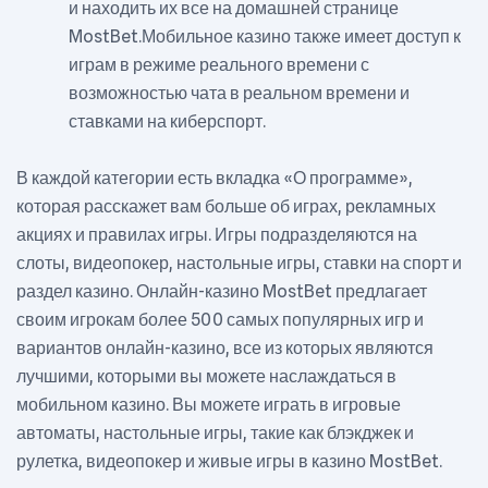
и находить их все на домашней странице
MostBet.Мобильное казино также имеет доступ к
играм в режиме реального времени с
возможностью чата в реальном времени и
ставками на киберспорт.
В каждой категории есть вкладка «О программе»,
которая расскажет вам больше об играх, рекламных
акциях и правилах игры. Игры подразделяются на
слоты, видеопокер, настольные игры, ставки на спорт и
раздел казино. Онлайн-казино MostBet предлагает
своим игрокам более 500 самых популярных игр и
вариантов онлайн-казино, все из которых являются
лучшими, которыми вы можете наслаждаться в
мобильном казино. Вы можете играть в игровые
автоматы, настольные игры, такие как блэкджек и
рулетка, видеопокер и живые игры в казино MostBet.