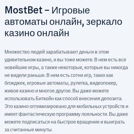
MostBet – Игровые
автоматы онлайн, зеркало
казино онлайн
Множество людей зарабатывают деньги в этом
удивительном казино, и вы тоже можете. В нем есть все
новейшие игры, а также некоторые, которые вы никогда
не видели раньше. В нем есть сотни игр, таких как
блэкджек, игровые автоматы, рулетка, видеопокер,
живое казино и многое другое. Вы даже можете
использовать Биткойн как способ внесения депозита.
Это казино оптимизировано для мобильных устройств и
имеет фантастическую программу лояльности. Вы даже
можете подписаться на быстрое вращение и выиграть
за считанные минуты.