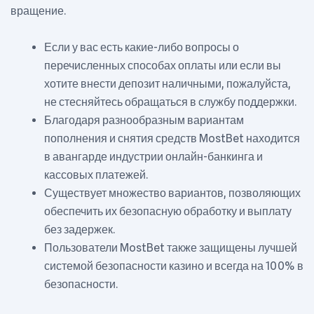
вращение.
Если у вас есть какие-либо вопросы о
перечисленных способах оплаты или если вы
хотите внести депозит наличными, пожалуйста,
не стесняйтесь обращаться в службу поддержки.
Благодаря разнообразным вариантам
пополнения и снятия средств MostBet находится
в авангарде индустрии онлайн-банкинга и
кассовых платежей.
Существует множество вариантов, позволяющих
обеспечить их безопасную обработку и выплату
без задержек.
Пользователи MostBet также защищены лучшей
системой безопасности казино и всегда на 100% в
безопасности.