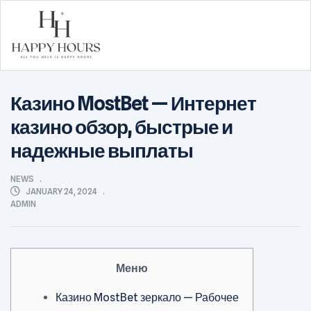
Happy
Казино MostBet — Интернет
Hours
казино обзор, быстрые и
надежные выплаты
CATEGORIES
NEWS
JANUARY 24, 2024
ADMIN
Меню
Казино MostBet зеркало — Рабочее