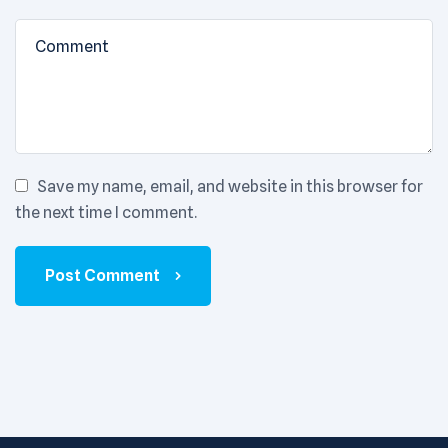
Save my name, email, and website in this browser for
the next time I comment.
Post Comment