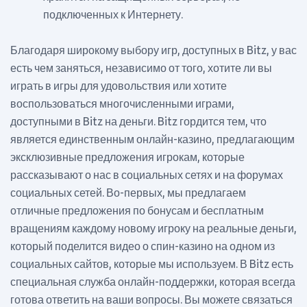
подключенных к Интернету.
Благодаря широкому выбору игр, доступных в Bitz, у вас
есть чем заняться, независимо от того, хотите ли вы
играть в игры для удовольствия или хотите
воспользоваться многочисленными играми,
доступными в Bitz на деньги. Bitz гордится тем, что
является единственным онлайн-казино, предлагающим
эксклюзивные предложения игрокам, которые
рассказывают о нас в социальных сетях и на форумах
социальных сетей. Во-первых, мы предлагаем
отличные предложения по бонусам и бесплатным
вращениям каждому новому игроку на реальные деньги,
который поделится видео о спин-казино на одном из
социальных сайтов, которые мы используем. В Bitz есть
специальная служба онлайн-поддержки, которая всегда
готова ответить на ваши вопросы. Вы можете связаться