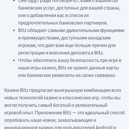
Они будут рады поговорить с вами о вариантах
банковских услуг, доступных для вашей страны,
или о добавлении вас в список их
предпочтительных банковских партнеров.
Bitz обладает самыми удивительными функциями
и преимуществами, доступными канадским
игрокам, что дает вам еще больше причин для
регистрации и внесения депозита в Bitz.
Чтобы обеспечить вашу безопасность при игре в
наши игры казино, Bitz не хранит данные карты
или банковские реквизиты на своих серверах.
Казино Bitz предлагает выигрышную комбинацию всех
новых технологий казино и классических игр, чтобы вы
могли получить самый богатый и увлекательный
игровой опыт. Приложение Bitz — это идеальный способ
опробовать наше новое, захватывающее и
инновационное казино для пользователей Android и