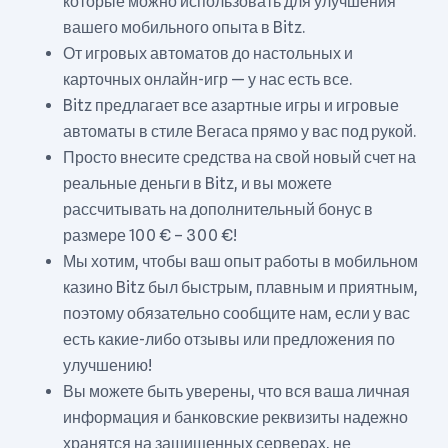
которые можно использовать для улучшения
вашего мобильного опыта в Bitz.
От игровых автоматов до настольных и
карточных онлайн-игр — у нас есть все.
Bitz предлагает все азартные игры и игровые
автоматы в стиле Вегаса прямо у вас под рукой.
Просто внесите средства на свой новый счет на
реальные деньги в Bitz, и вы можете
рассчитывать на дополнительный бонус в
размере 100 € – 300 €!
Мы хотим, чтобы ваш опыт работы в мобильном
казино Bitz был быстрым, плавным и приятным,
поэтому обязательно сообщите нам, если у вас
есть какие-либо отзывы или предложения по
улучшению!
Вы можете быть уверены, что вся ваша личная
информация и банковские реквизиты надежно
хранятся на защищенных серверах, не