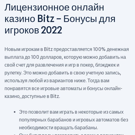
Лицензионное онлайн
казино Bitz – Бонусы для
игроков 2022
Новым игрокам в Bitz предоставляется 100% денежная
выплата до 100 долларов, которую можно добавить на
свой счет для развлечения и игр в покер, блэкджек и
рулетку. Это можно добавить в свою учетную запись,
используя любой из вариантов ниже. Тогда вам
понравятся все игровые автоматы и бонусы онлайн-
казино, доступные в Bitz.
Это позволит вам играть в некоторые из самых
популярных барабанов и игровых автоматов без
необходимости вращать барабаны.