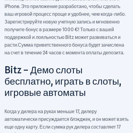
iPhone. Это приложение разработано, чтобы сделать
ваш игровой процесс проще и удобнее, чем когда-либо.
Зарегистрируйте новую учетную запись и мгновенно
получите бонус в размере 1000 €! Только с вашей
поддержкой и лояльностью Bitz может развиваться и
расти.Сумма приветственного бонуса будет зачислена
на счет в течение 24 часов с момента оплаты депозита.
Bitz – Демо слоты
бесплатно, играть в слоты,
игровые автоматы
Когда у дилера на руках меньше 17, дилеру
автоматически присуждается блэкджек, и он может взять
еще одну карту. Если сумма рук дилера составляет 17