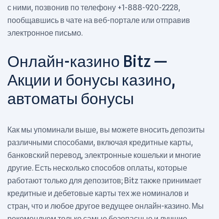
с ними, позвонив по телефону +1-888-920-2228,
пообщавшись в чате на веб-портале или отправив
электронное письмо.
Онлайн-казино Bitz —
Акции и бонусы казино,
автоматы бонусы
Как мы упоминали выше, вы можете вносить депозиты
различными способами, включая кредитные карты,
банковский перевод, электронные кошельки и многие
другие. Есть несколько способов оплаты, которые
работают только для депозитов; Bitz также принимает
кредитные и дебетовые карты тех же номиналов и
стран, что и любое другое ведущее онлайн-казино. Мы
рекомендуем только самые безопасные и лучшие