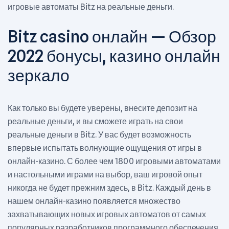
игровые автоматы Bitz на реальные деньги.
Bitz casino онлайн — Обзор
2022 бонусы, казино онлайн
зеркало
Как только вы будете уверены, внесите депозит на
реальные деньги, и вы сможете играть на свои
реальные деньги в Bitz. У вас будет возможность
впервые испытать волнующие ощущения от игры в
онлайн-казино. С более чем 1800 игровыми автоматами
и настольными играми на выбор, ваш игровой опыт
никогда не будет прежним здесь, в Bitz. Каждый день в
нашем онлайн-казино появляется множество
захватывающих новых игровых автоматов от самых
популярных разработчиков программного обеспечения