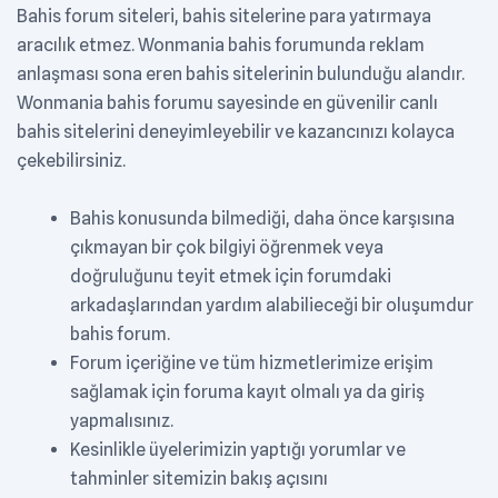
Bahis forum siteleri, bahis sitelerine para yatırmaya
aracılık etmez. Wonmania bahis forumunda reklam
anlaşması sona eren bahis sitelerinin bulunduğu alandır.
Wonmania bahis forumu sayesinde en güvenilir canlı
bahis sitelerini deneyimleyebilir ve kazancınızı kolayca
çekebilirsiniz.
Bahis konusunda bilmediği, daha önce karşısına
çıkmayan bir çok bilgiyi öğrenmek veya
doğruluğunu teyit etmek için forumdaki
arkadaşlarından yardım alabilieceği bir oluşumdur
bahis forum.
Forum içeriğine ve tüm hizmetlerimize erişim
sağlamak için foruma kayıt olmalı ya da giriş
yapmalısınız.
Kesinlikle üyelerimizin yaptığı yorumlar ve
tahminler sitemizin bakış açısını