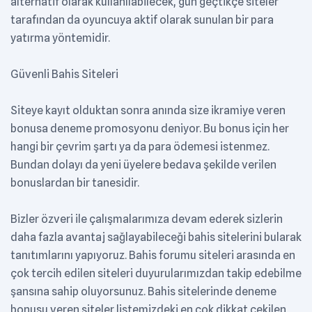
alternatif olarak kullanılabilecek, gün geçtikçe siteler
tarafından da oyuncuya aktif olarak sunulan bir para
yatırma yöntemidir.
Güvenli Bahis Siteleri
Siteye kayıt olduktan sonra anında size ikramiye veren
bonusa deneme promosyonu deniyor. Bu bonus için her
hangi bir çevrim şartı ya da para ödemesi istenmez.
Bundan dolayı da yeni üyelere bedava şekilde verilen
bonuslardan bir tanesidir.
Bizler özveri ile çalışmalarımıza devam ederek sizlerin
daha fazla avantaj sağlayabileceği bahis sitelerini bularak
tanıtımlarını yapıyoruz. Bahis forumu siteleri arasında en
çok tercih edilen siteleri duyurularımızdan takip edebilme
şansına sahip oluyorsunuz. Bahis sitelerinde deneme
bonusu veren siteler listemizdeki en çok dikkat çekilen