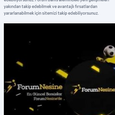
yakından takip edebilmek ve avantajlı fırsatlardan
yararlanabilmek için sitemizi takip edebiliyorsunuz.