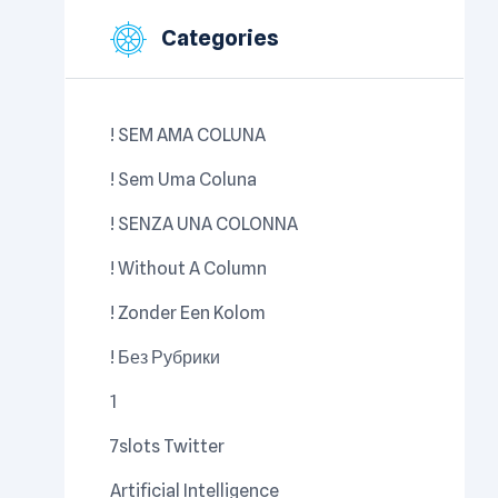
Categories
! SEM AMA COLUNA
! Sem Uma Coluna
! SENZA UNA COLONNA
! Without A Column
! Zonder Een Kolom
! Без Рубрики
1
7slots Twitter
Artificial Intelligence