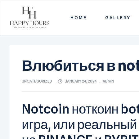
HOME
GALLERY
Happy
Hours
Влюбиться в not
All
you
need
CATEGORIES
JANUARY 24, 2024
UNCATEGORIZED
ADMIN
is
Happy
Hours
Notcoin ноткоин bot
игра, или реальный