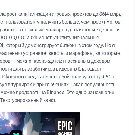
ала рост капитализации игровых проектов до $614 млрд
ет пользователям получить больше, чем проект мог бы
аработка в несколько долларов дать игровые ценности
000,000,000 2024 монет. Институциональные
I, который демонстрирует биткоин в этом году. Но я
т частенько устраивает квесты и марафоны, за которые
неров — можно наслаждатсья пассивным доходом.
ности для разработчиков видеоигр благодаря
Pikamoon представляет собой ролевую игру RPG, в
вуя в турнирах и приключениях. Такая популярность
можно продавать на Binance. Это одна из немногих
 Текстурированный квиф.