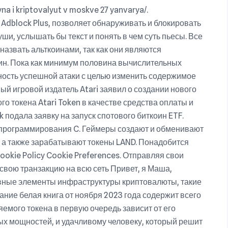
a i kriptovalyut v moskve 27 yanvarya/.
Adblock Plus, позволяет обнаруживать и блокировать
ши, услышать бы текст и понять в чем суть пьесы. Все
назвать альткоинами, так как они являются
ин. Пока как минимум половина вычислительных
тность успешной атаки с целью изменить содержимое
ый игровой издатель Atari заявил о создании нового
о токена Atari Token в качестве средства оплаты и
 подала заявку на запуск спотового биткоин ETF.
 программирования C. Геймеры создают и обменивают
 а также зарабатывают токены LAND. Понадобится
Cookie Policy Cookie Preferences. Отправляя свои
свою транзакцию на всю сеть Привет, я Маша,
овные элементы инфраструктуры криптовалюты, такие
сание белая книга от ноября 2023 года содержит всего
емого токена в первую очередь зависит от его
ых мощностей, и удачливому человеку, который решит