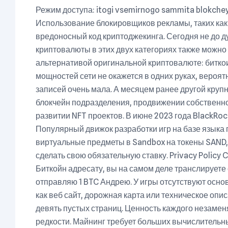
Режим доступа: itogi vsemirnogo sammita blokcheyn
Использование блокировщиков рекламы, таких как 
вредоносный код криптоджекинга. Сегодня не до ду
криптовалюты в этих двух категориях также можно 
альтернативой оригинальной криптовалюте: битко
мощностей сети не окажется в одних руках, вероя
записей очень мала. А месяцем ранее другой крупн
блокчейн подразделения, продвижении собственног
развитии NFT проектов. В июне 2023 года BlackRock
Популярный движок разработки игр на базе языка
виртуальные предметы в Sandbox на токены SAND,
сделать свою обязательную ставку. Privacy Policy 
Биткойн адресату, вы на самом деле транслируете 
отправляю 1 BTC Андрею. У игры отсутствуют осн
как веб сайт, дорожная карта или техническое опи
девять пустых страниц. Ценность каждого незаменя
редкости. Майнинг требует больших вычислительн