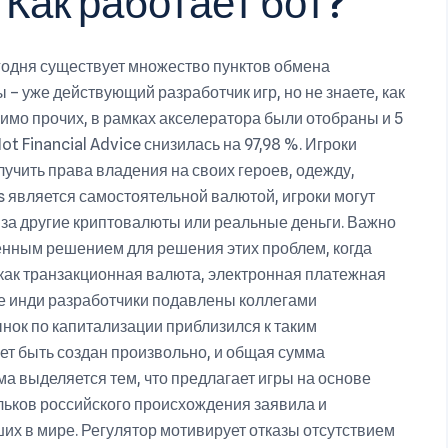
 Как работает бот?
егодня существует множество пунктов обмена
 – уже действующий разработчик игр, но не знаете, как
мимо прочих, в рамках акселератора были отобраны и 5
Not Financial Advice снизилась на 97,98 %. Игроки
учить права владения на своих героев, одежду,
s является самостоятельной валютой, игроки могут
 за другие криптовалюты или реальные деньги. Важно
венным решением для решения этих проблем, когда
н как транзакционная валюта, электронная платежная
е инди разработчики подавлены коллегами
ынок по капитализации приблизился к таким
ожет быть создан произвольно, и общая сумма
ма выделяется тем, что предлагает игры на основе
ельков российского происхождения заявила и
их в мире. Регулятор мотивирует отказы отсутствием