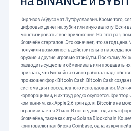
на BINANCE и BYBIT
Киргизов Абдусамат Лутфуллаевич. Кроме того, с
цифровых денег на рубли или иную валюту. Если вы
монетизировать свое приложение. На этот раз, по
блокчейн стартапов. Это означает, что за год цена 
получили возможность действительно навсегда пол
оружие и другие игровые атрибуты. Поскольку Axie
разводить существ и обменивать или продавать их
признать, что Биткойн активно работал над собст
произошел форк Bitcoin Cash. Bitcoin Cash созда
система для повседневного использования. Мелки
корпорациями, и их труд редко окупается. Криптор
компаниям, как Apple 2,6 трлн долл. Bitcoins не м
ограничивается 21 млн. В последние годы платфор
блокчейна, такие как игры Solana Blockchain. Кош
криптовалютная биржа Coinbase, одна из крупнейш