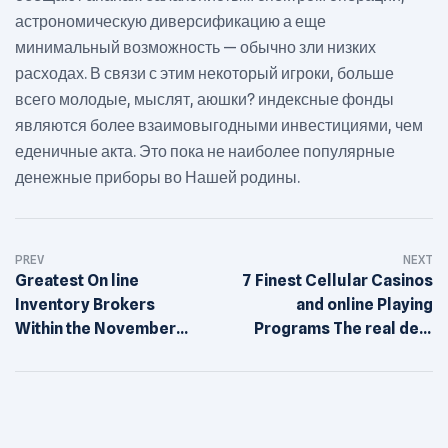
астрономическую диверсификацию а еще
минимальный возможность — обычно зли низких
расходах. В связи с этим некоторый игроки, больше
всего молодые, мыслят, аюшки? индексные фонды
являются более взаимовыгодными инвестициями, чем
еденичные акта. Это пока не наиболее популярные
денежные приборы во Нашей родины.
Post
PREV
NEXT
navigation
Greatest On line
7 Finest Cellular Casinos
Inventory Brokers
and online Playing
Within the November
Programs The real deal
2023
Money Games