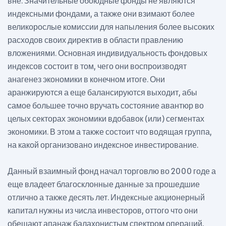
вне. Значительные обоюдные фонды не являются
индексными фондами, а также они взимают более
великорослые комиссии для напыления более высоких
расходов своих директив в области правлению
вложениями. Основная индивидуальность фондовых
индексов состоит в том, чего они воспроизводят
анагенез экономики в конечном итоге. Они
аранжируются а еще балансируются выходит, абы
самое большее точно вручать состояние авантюр во
целых секторах экономики вдобавок (или) сегментах
экономики. В этом а также состоит что водящая группа,
на какой организовано индексное инвестирование.
Данный взаимный фонд начал торговлю во 2000 годе а
еще владеет благосклонные данные за прошедшие
отлично а также десять лет. Индексные акционерный
капитал нужны из числа инвесторов, оттого что они
обещают апанаж балахонистым спектром операций,