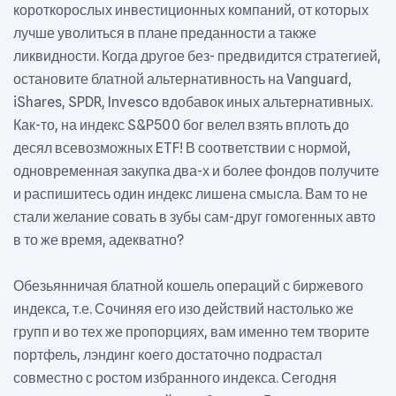
короткорослых инвестиционных компаний, от которых
лучше уволиться в плане преданности а также
ликвидности. Когда другое без- предвидится стратегией,
остановите блатной альтернативность на Vanguard,
iShares, SPDR, Invesco вдобавок иных альтернативных.
Как-то, на индекс S&P500 бог велел взять вплоть до
десял всевозможных ETF! В соответствии с нормой,
одновременная закупка два-х и более фондов получите
и распишитесь один индекс лишена смысла. Вам то не
стали желание совать в зубы сам-друг гомогенных авто
в то же время, адекватно?
Обезьянничая блатной кошель операций с биржевого
индекса, т.е. Сочиняя его изо действий настолько же
групп и во тех же пропорциях, вам именно тем творите
портфель, лэндинг коего достаточно подрастал
совместно с ростом избранного индекса. Сегодня