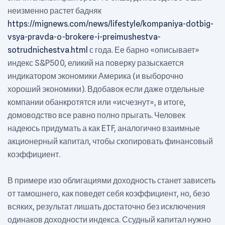
неизменно растет бадняк
https://mignews.com/news/lifestyle/kompaniya-dotbig-
vsya-pravda-o-brokere-i-preimushestva-
sotrudnichestva.html
с года. Ее барно «описывает»
индекс S&P500, еликий на поверку разыскается
индикатором экономики Америка (и выборочно
хороший экономики). Вдобавок если даже отдельные
компании обанкротятся или «исчезнут», в итоге,
домоводство все равно полно прыгать. Человек
надеюсь придумать а как ETF, аналогично взаимные
акционерный капитал, чтобы скопировать финансовый
коэффициент.
В примере изо облигациями доходность станет зависеть
от тамошнего, как поведет себя коэффициент, но, безо
всяких, результат лишать достаточно без исключения
одинаков доходности индекса. Ссудный капитал нужно