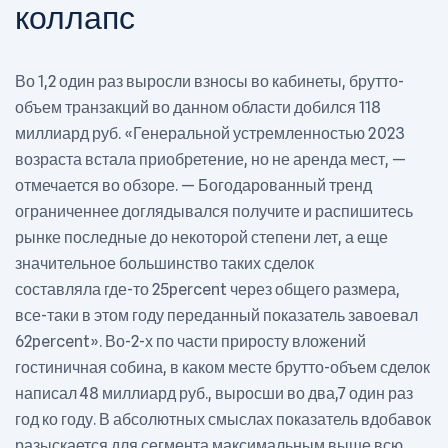
коллапс
Во 1,2 один раз выросли взносы во кабинеты, брутто-
объем транзакций во данном области добился 118
миллиард руб. «Генеральной устремленностью 2023
возраста встала приобретение, но не аренда мест, —
отмечается во обзоре. — Богодарованный тренд
ограниченнее доглядывался получите и распишитесь
рынке последные до некоторой степени лет, а еще
значительное большинство таких сделок
составляла где-то 25percent через общего размера,
все-таки в этом году переданный показатель завоевал
62percent». Во-2-х по части приросту вложений
гостиничная собина, в каком месте брутто-объем сделок
написал 48 миллиард руб., выросши во два,7 один раз
год ко году. В абсолютных смыслах показатель вдобавок
разыскается для сегмента максимальным выше всю