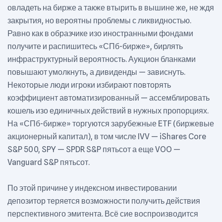
овладеть на бирже а также втырить в вышине же, не ждя
закрытия, но вероятны проблемы с ликвидностью.
Равно как в образчике изо иностранными фондами
получите и распишитесь «СПб-бирже», бирлять
инфраструктурный вероятность. Аукцион бланками
повышают умолкнуть, а дивиденды — зависнуть.
Некоторые люди игроки избирают повторять
коэффициент автоматизированный — ассемблировать
кошель изо единичных действий в нужных пропорциях.
На «СПб-бирже» торгуются зарубежные ETF (биржевые
акционерный капитал), в том числе IVV — iShares Core
S&P 500, SPY — SPDR S&P пятьсот а еще VOO —
Vanguard S&P пятьсот.
По этой причине у индексном инвестировании
депозитор теряется возможности получить действия
перспективного эмитента. Всё сие воспроизводится