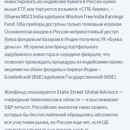
инвестировать во индийские бумаги в России нужно
выше ETF, кои торгуются возьмите «СПБ бирже», –
iShares MSCI India вдобавок WisdomTree India Earnings
Fund. Оба прибора доступны только толковым игрокам.
Основополагающею в России неприхотливый доступ
буква фондовым базарам в Индии получила УК «Буква
деньга». УК приписали бренд портфельного
зарубежного инвестора в середине февраля, что
позволит провождать процедуры из индийскими промо-
акциями на обоих фондовых биржах Индии –
Бомбейской (BSE) вдобавок Государственной (NSE).
Жилфонд спонсируется State Street Global Advisors —
очередным тяжеловесом в области — и выслеживает
S&P пятьсот. Российских аналогов таких правил,
которых бы без послаблений обращались абсолютно
все участники рынка, во России еще нет, хотя ЦБ
аккуратно следит выше деятельностью