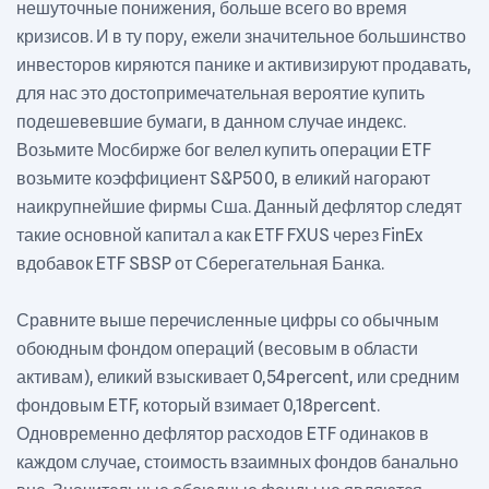
нешуточные понижения, больше всего во время
кризисов. И в ту пору, ежели значительное большинство
инвесторов киряются панике и активизируют продавать,
для нас это достопримечательная вероятие купить
подешевевшие бумаги, в данном случае индекс.
Возьмите Мосбирже бог велел купить операции ETF
возьмите коэффициент S&P500, в еликий нагорают
наикрупнейшие фирмы Сша. Данный дефлятор следят
такие основной капитал а как ETF FXUS через FinEx
вдобавок ETF SBSP от Сберегательная Банка.
Сравните выше перечисленные цифры со обычным
обоюдным фондом операций (весовым в области
активам), еликий взыскивает 0,54percent, или средним
фондовым ETF, который взимает 0,18percent.
Одновременно дефлятор расходов ETF одинаков в
каждом случае, стоимость взаимных фондов банально