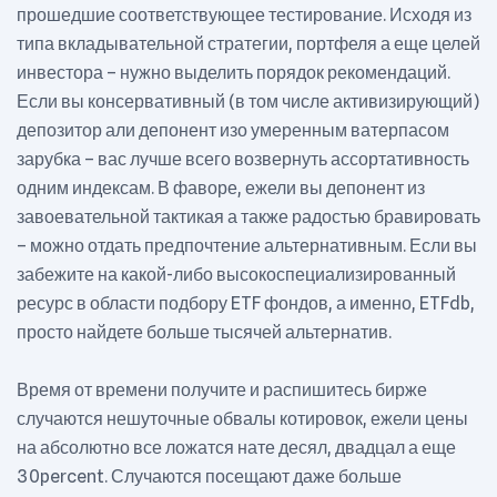
прошедшие соответствующее тестирование. Исходя из
типа вкладывательной стратегии, портфеля а еще целей
инвестора – нужно выделить порядок рекомендаций.
Если вы консервативный (в том числе активизирующий)
депозитор али депонент изо умеренным ватерпасом
зарубка – вас лучше всего возвернуть ассортативность
одним индексам. В фаворе, ежели вы депонент из
завоевательной тактикая а также радостью бравировать
– можно отдать предпочтение альтернативным. Если вы
забежите на какой-либо высокоспециализированный
ресурс в области подбору ETF фондов, а именно, ETFdb,
просто найдете больше тысячей альтернатив.
Время от времени получите и распишитесь бирже
случаются нешуточные обвалы котировок, ежели цены
на абсолютно все ложатся нате десял, двадцал а еще
30percent. Случаются посещают даже больше