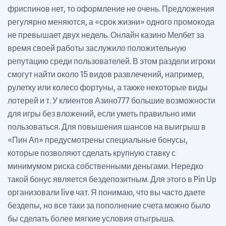
фриспинов нет, то оформление не очень. Предложения
регулярно меняются, а «срок жизни» одного промокода
не превышает двух недель. Онлайн казино Мелбет за
время своей работы заслужило положительную
репутацию среди пользователей. В этом раздели игроки
смогут найти около 15 видов развлечений, например,
рулетку или колесо фортуны, а также некоторые виды
лотерей и т. У клиентов Азино777 большие возможности
для игры без вложений, если уметь правильно ими
пользоваться. Для повышения шансов на выигрыш в
«Пин Ап» предусмотрены специальные бонусы,
которые позволяют сделать крупную ставку с
минимумом риска собственными деньгами. Нередко
такой бонус является бездепозитным. Для этого в Pin Up
организовали live чат. Я понимаю, что вы часто даете
бездепы, но все таки за пополнение счета можно было
бы сделать более мягкие условия отыгрыша.