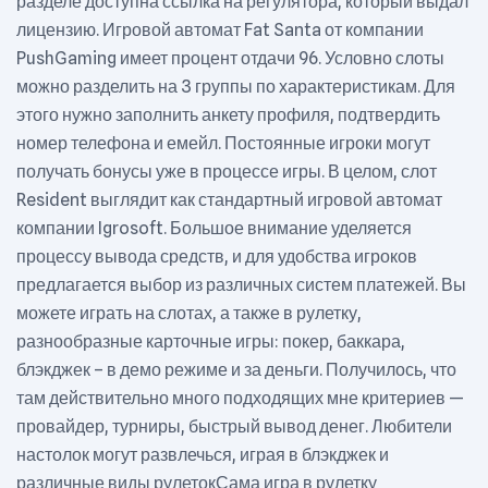
разделе доступна ссылка на регулятора, который выдал
лицензию. Игровой автомат Fat Santa от компании
PushGaming имеет процент отдачи 96. Условно слоты
можно разделить на 3 группы по характеристикам. Для
этого нужно заполнить анкету профиля, подтвердить
номер телефона и емейл. Постоянные игроки могут
получать бонусы уже в процессе игры. В целом, слот
Resident выглядит как стандартный игровой автомат
компании Igrosoft. Большое внимание уделяется
процессу вывода средств, и для удобства игроков
предлагается выбор из различных систем платежей. Вы
можете играть на слотах, а также в рулетку,
разнообразные карточные игры: покер, баккара,
блэкджек – в демо режиме и за деньги. Получилось, что
там действительно много подходящих мне критериев —
провайдер, турниры, быстрый вывод денег. Любители
настолок могут развлечься, играя в блэкджек и
различные виды рулетокСама игра в рулетку