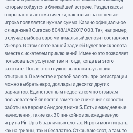
которые сойдутся в ближайшей встрече. Раздел кассы
открывается автоматически, как только на кошельке
игрока появляется нужная сумма. Казино официальное
с лицензией Curacao 8048/JAZ2017 003. Так, например,
в случае выбора евро минимальный депозит составляет
25 евро. В этом слоте вашей задачей будет поиск золота
вместе с искателем приключений. Именно это позволяет
пользоваться услугами там и тогда, когда вы этого
захотите. После этого нужно выполнить условия
отыгрыша. В качестве игровой валюты при регистрации
можно выбрать евро, доллары и десятки других
вариантов. Единственным недостатком по отзывам
пользователей является заметное снижение скорости
работы на версиях Андроид ниже 5. Есть и ежедневные
начисления, такие как 30 пинкойнов за ежедневную
игру на Pin Up в 5 различных слотах. Игроки могут играть,
как на гривны, так и бесплатно. Открываю слот, а там: то