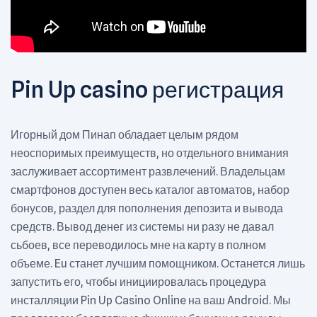
Pin Up casino регистрация
Игорный дом Пинап обладает целым рядом
неоспоримых преимуществ, но отдельного внимания
заслуживает ассортимент развлечений. Владельцам
смартфонов доступен весь каталог автоматов, набор
бонусов, раздел для пополнения депозита и вывода
средств. Вывод денег из системы ни разу не давал
сьбоев, все переводилось мне на карту в полном
объеме. Eu станет лучшим помощником. Останется лишь
запустить его, чтобы инициировалась процедура
инсталляции Pin Up Casino Online на ваш Android. Мы