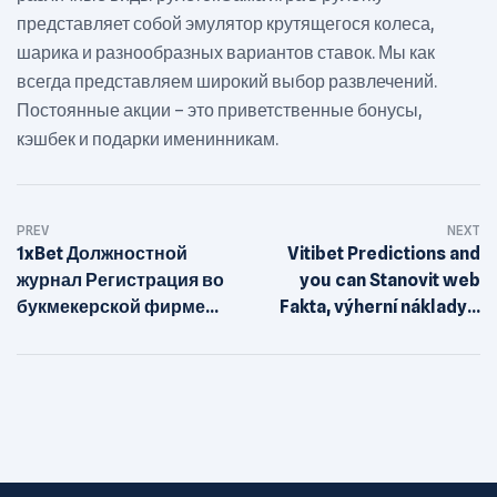
представляет собой эмулятор крутящегося колеса,
шарика и разнообразных вариантов ставок. Мы как
всегда представляем широкий выбор развлечений.
Постоянные акции – это приветственные бонусы,
кэшбек и подарки именинникам.
Post
PREV
NEXT
navigation
1xBet Должностной
Vitibet Predictions and
журнал Регистрация во
you can Stanovit web
букмекерской фирме
Fakta, výherní náklady a
1хБет
mnoho dalšího