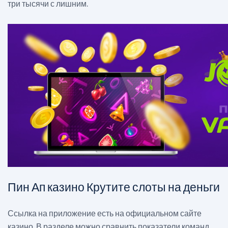
три тысячи с лишним.
Пин Ап казино Крутите слоты на деньги
Ссылка на приложение есть на официальном сайте
казино. В разделе можно сравнить показатели команд,