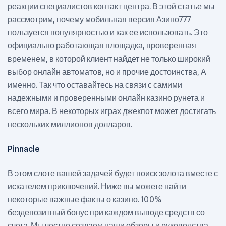
реакции специалистов контакт центра. В этой статье мы
рассмотрим, почему мобильная версия Азино777
пользуется популярностью и как ее использовать. Это
официально работающая площадка, проверенная
временем, в которой клиент найдет не только широкий
выбор онлайн автоматов, но и прочие достоинства, А
именно. Так что оставайтесь на связи с самими
надежными и проверенными онлайн казино рунета и
всего мира. В некоторых играх джекпот может достигать
нескольких миллионов долларов.
Pinnacle
В этом слоте вашей задачей будет поиск золота вместе с
искателем приключений. Ниже вы можете найти
некоторые важные факты о казино. 100%
бездепозитный бонус при каждом выводе средств со
счета. Мы честно создаем наши обзоры и руководства,