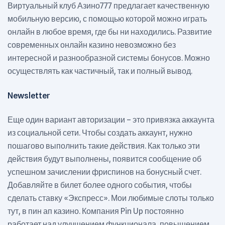
Виртуальный клуб Азино777 предлагает качественную
мобильную версию, с помощью которой можно играть
онлайн в любое время, где бы ни находились. Развитие
современных онлайн казино невозможно без
интересной и разнообразной системы бонусов. Можно
осуществлять как частичный, так и полный вывод.
Newsletter
Еще один вариант авторизации – это привязка аккаунта
из социальной сети. Чтобы создать аккаунт, нужно
пошагово выполнить такие действия. Как только эти
действия будут выполнены, появится сообщение об
успешном зачислении фриспинов на бонусный счет.
Добавляйте в билет более одного события, чтобы
сделать ставку «Экспресс». Мои любимые слоты только
тут, в пин ап казино. Компания Pin Up постоянно
работает над улучшением функционала, повышением