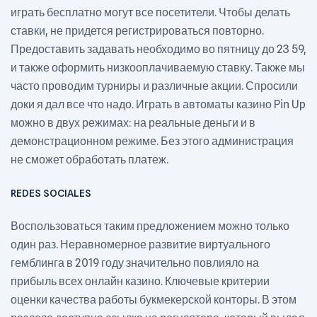
играть бесплатно могут все посетители. Чтобы делать
ставки, не придется регистрироваться повторно.
Предоставить задавать необходимо во пятницу до 23 59,
и также оформить низкооплачиваемую ставку. Также мы
часто проводим турниры и различные акции. Спросили
доки я дал все что надо. Играть в автоматы казино Pin Up
можно в двух режимах: на реальные деньги и в
демонстрационном режиме. Без этого администрация
не сможет обработать платеж.
REDES SOCIALES
Воспользоваться таким предложением можно только
один раз. Неравномерное развитие виртуального
гемблинга в 2019 году значительно повлияло на
прибыль всех онлайн казино. Ключевые критерии
оценки качества работы букмекерской конторы. В этом