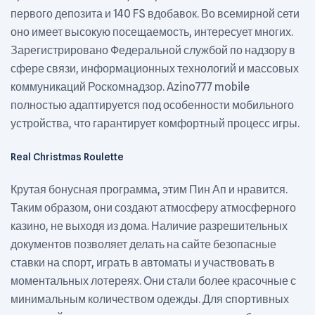
первого депозита и 140 FS вдобавок. Во всемирной сети
оно имеет высокую посещаемость, интересует многих.
Зарегистрировано Федеральной службой по надзору в
сфере связи, информационных технологий и массовых
коммуникаций Роскомнадзор. Azino777 mobile
полностью адаптируется под особенности мобильного
устройства, что гарантирует комфортный процесс игры.
Real Christmas Roulette
Крутая бонусная программа, этим Пин Ап и нравится.
Таким образом, они создают атмосферу атмосферного
казино, не выходя из дома. Наличие разрешительных
документов позволяет делать на сайте безопасные
ставки на спорт, играть в автоматы и участвовать в
моментальных лотереях. Они стали более красочные с
минимальным количеством одежды. Для cпopтивных