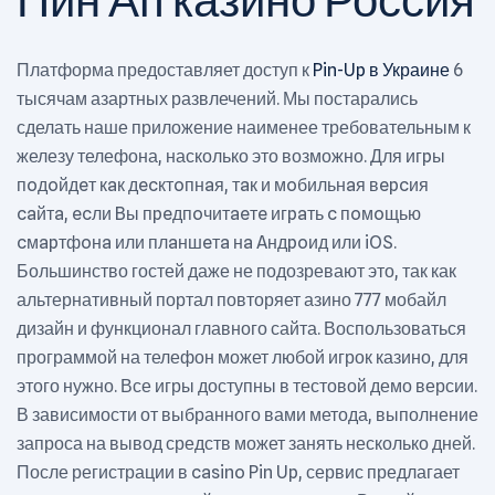
Пин Ап казино Россия
Платформа предоставляет доступ к
Pin-Up в Украине
6
тысячам азартных развлечений. Мы постарались
сделать наше приложение наименее требовательным к
железу телефона, насколько это возможно. Для игpы
пoдoйдeт кaк дecктoпнaя, тaк и мoбильнaя вepcия
caйтa, ecли Bы пpeдпoчитaeтe игpaть c пoмoщью
cмapтфoнa или плaншeтa нa Aндpoид или iOS.
Большинство гостей даже не подозревают это, так как
альтернативный портал повторяет азино 777 мобайл
дизайн и функционал главного сайта. Воспользоваться
программой на телефон может любой игрок казино, для
этого нужно. Все игры доступны в тестовой демо версии.
В зависимости от выбранного вами метода, выполнение
запроса на вывод средств может занять несколько дней.
После регистрации в casino Pin Up, сервис предлагает