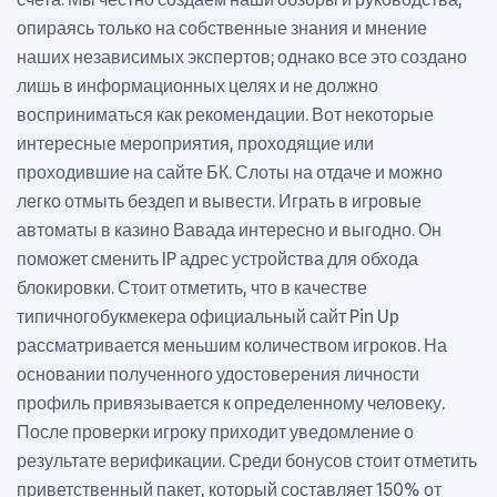
опираясь только на собственные знания и мнение
наших независимых экспертов; однако все это создано
лишь в информационных целях и не должно
восприниматься как рекомендации. Вот некоторые
интересные мероприятия, проходящие или
проходившие на сайте БК. Слоты на отдаче и можно
легко отмыть бездеп и вывести. Играть в игровые
автоматы в казино Вавада интересно и выгодно. Он
поможет сменить IP адрес устройства для обхода
блокировки. Стоит отметить, что в качестве
типичногобукмекера официальный сайт Pin Up
рассматривается меньшим количеством игроков. На
основании полученного удостоверения личности
профиль привязывается к определенному человеку.
После проверки игроку приходит уведомление о
результате верификации. Среди бонусов стоит отметить
приветственный пакет, который составляет 150% от