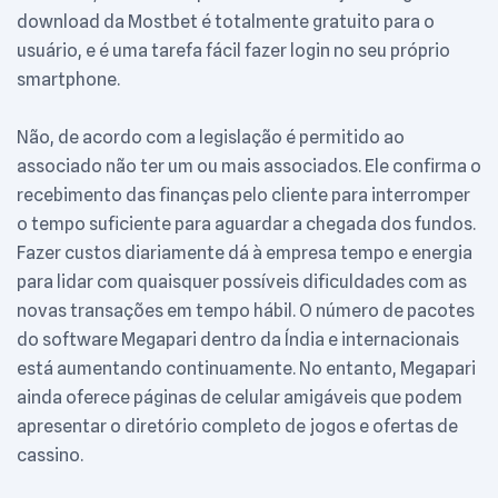
download da Mostbet é totalmente gratuito para o
usuário, e é uma tarefa fácil fazer login no seu próprio
smartphone.
Não, de acordo com a legislação é permitido ao
associado não ter um ou mais associados. Ele confirma o
recebimento das finanças pelo cliente para interromper
o tempo suficiente para aguardar a chegada dos fundos.
Fazer custos diariamente dá à empresa tempo e energia
para lidar com quaisquer possíveis dificuldades com as
novas transações em tempo hábil. O número de pacotes
do software Megapari dentro da Índia e internacionais
está aumentando continuamente. No entanto, Megapari
ainda oferece páginas de celular amigáveis ​​que podem
apresentar o diretório completo de jogos e ofertas de
cassino.