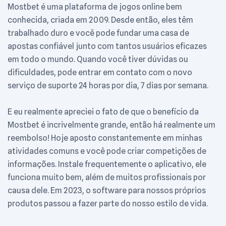
Mostbet é uma plataforma de jogos online bem
conhecida, criada em 2009. Desde então, eles têm
trabalhado duro e você pode fundar uma casa de
apostas confiável junto com tantos usuários eficazes
em todo o mundo. Quando você tiver dúvidas ou
dificuldades, pode entrar em contato com o novo
serviço de suporte 24 horas por dia, 7 dias por semana.
E eu realmente apreciei o fato de que o benefício da
Mostbet é incrivelmente grande, então há realmente um
reembolso! Hoje aposto constantemente em minhas
atividades comuns e você pode criar competições de
informações. Instale frequentemente o aplicativo, ele
funciona muito bem, além de muitos profissionais por
causa dele. Em 2023, o software para nossos próprios
produtos passou a fazer parte do nosso estilo de vida.