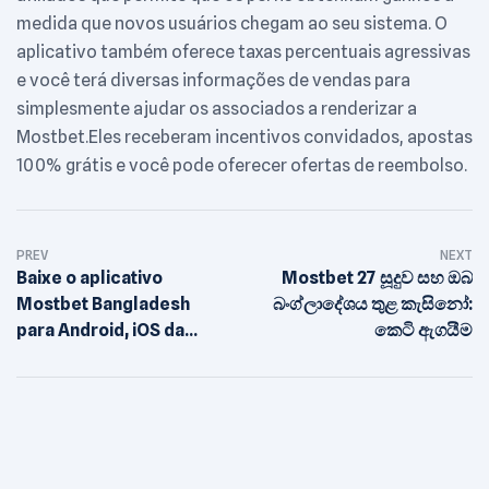
medida que novos usuários chegam ao seu sistema. O
aplicativo também oferece taxas percentuais agressivas
e você terá diversas informações de vendas para
simplesmente ajudar os associados a renderizar a
Mostbet.Eles receberam incentivos convidados, apostas
100% grátis e você pode oferecer ofertas de reembolso.
Post
PREV
NEXT
navigation
Baixe o aplicativo
Mostbet 27 සූදුව සහ ඔබ
Mostbet Bangladesh
බංග්ලාදේශය තුළ කැසිනෝ:
para Android, iOS da
කෙටි ඇගයීම
Apple