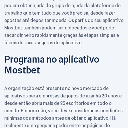
podem obter ajuda do grupo de ajuda da plataforma de
trabalho que tem tudo que você precisa, desde fazer
apostas até depositar moeda. Os perfis do seu aplicativo
Mostbet também podem ser colocados e você pode
sacar dinheiro rapidamente graças às etapas simples e
fáceis de taxas seguras do aplicativo.
Programa no aplicativo
Mostbet
A organização está presente no novo mercado de
aplicativos para empresas de jogos de azar há 20 anos e
desde então abriu mais de 25 escritórios em todo o
mundo. Embora não, você deve considerar as condições
mínimas dos métodos antes de obter o aplicativo. Há
realmente uma pequena pedra entre as páginas do