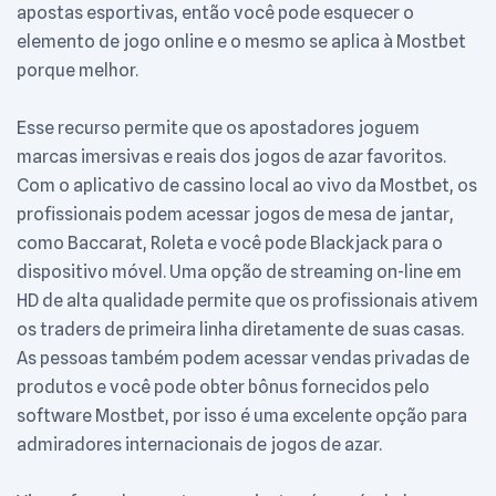
apostas esportivas, então você pode esquecer o
elemento de jogo online e o mesmo se aplica à Mostbet
porque melhor.
Esse recurso permite que os apostadores joguem
marcas imersivas e reais dos jogos de azar favoritos.
Com o aplicativo de cassino local ao vivo da Mostbet, os
profissionais podem acessar jogos de mesa de jantar,
como Baccarat, Roleta e você pode Blackjack para o
dispositivo móvel. Uma opção de streaming on-line em
HD de alta qualidade permite que os profissionais ativem
os traders de primeira linha diretamente de suas casas.
As pessoas também podem acessar vendas privadas de
produtos e você pode obter bônus fornecidos pelo
software Mostbet, por isso é uma excelente opção para
admiradores internacionais de jogos de azar.