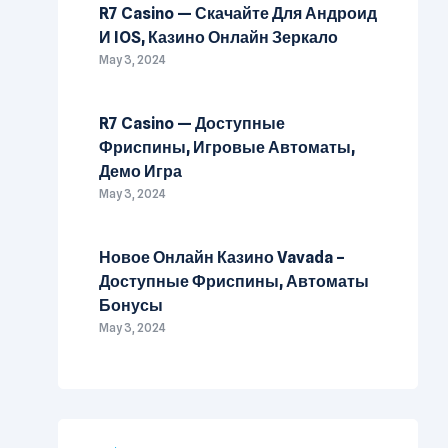
R7 Casino — Скачайте Для Андроид
И IOS, Казино Онлайн Зеркало
May 3, 2024
R7 Casino — Доступные
Фриспины, Игровые Автоматы,
Демо Игра
May 3, 2024
Новое Онлайн Казино Vavada –
Доступные Фриспины, Автоматы
Бонусы
May 3, 2024