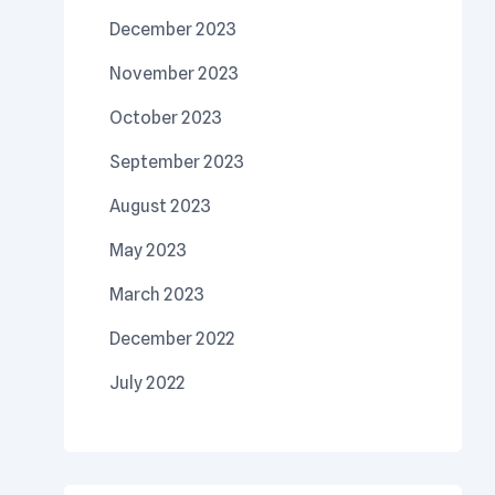
December 2023
November 2023
October 2023
September 2023
August 2023
May 2023
March 2023
December 2022
July 2022