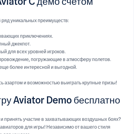
Aviator C демо счетом
й ряд уникальных преимуществ:
тывающих приключениях.
пный джекпот.
ый для всех уровней игроков.
провождение, погружающие в атмосферу полетов.
еще более интересной и выгодной.
сь азартом и возможностью выиграть крупные призы!
игру Aviator Demo бесплатно
 и принять участие в захватывающих воздушных боях?
авиаторов для игры! Независимо от вашего стиля