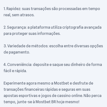
1. Rapidez: suas transações são processadas em tempo
real, sem atrasos.
2. Segurança: a plataforma utiliza criptografia avançada
para proteger suas informações.
3. Variedade de métodos: escolha entre diversas opções
de pagamento.
4. Conveniência: deposite e saque seu dinheiro de forma
fácil e rápida.
Experimente agora mesmo a Mostbet e desfrute de
transações financeiras rápidas e seguras em suas
apostas esportivas e jogos de cassino online. Não perca
tempo, junte-se à Mostbet BR hoje mesmo!