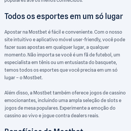
populares até os menos conhecidos.
Todos os esportes em um só lugar
Apostar na Mostbet é fácil e conveniente. Com o nosso
site intuitivo e aplicativo móvel user-friendly, você pode
fazer suas apostas em qualquer lugar, a qualquer
momento. Não importa se você é um fã de futebol, um
especialista em tênis ou um entusiasta do basquete,
temos todos os esportes que você precisa em um só
lugar – o Mostbet.
Além disso, a Mostbet também oferece jogos de cassino
emocionantes, incluindo uma ampla seleção de slots e
jogos de mesa populares. Experimente a emoção do
cassino ao vivo e jogue contra dealers reais.