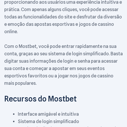
proporcionando aos usuários uma experiência intuitiva e
prática. Com apenas alguns cliques, você pode acessar
todas as funcionalidades do site e desfrutar da diversão
e emoção das apostas esportivas e jogos de cassino
online.
Com o Mostbet, você pode entrar rapidamente na sua
conta, graças ao seu sistema de login simplificado. Basta
digitar suas informações de login e senha para acessar
sua conta e começar a apostar em seus eventos
esportivos favoritos ou a jogar nos jogos de cassino
mais populares.
Recursos do Mostbet
Interface amigável e intuitiva
Sistema de login simplificado