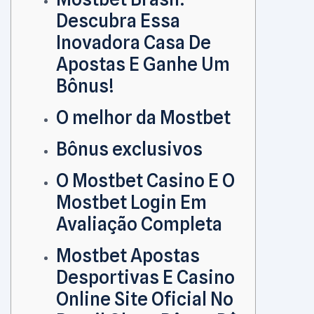
Descubra Essa
Inovadora Casa De
Apostas E Ganhe Um
Bônus!
O melhor da Mostbet
Bônus exclusivos
O Mostbet Casino E O
Mostbet Login Em
Avaliação Completa
Mostbet Apostas
Desportivas E Casino
Online Site Oficial No