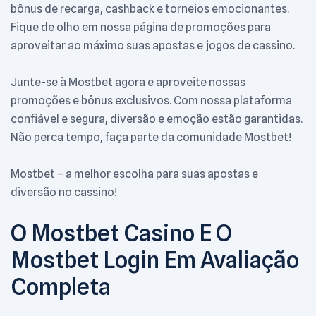
bônus de recarga, cashback e torneios emocionantes.
Fique de olho em nossa página de promoções para
aproveitar ao máximo suas apostas e jogos de cassino.
Junte-se à Mostbet agora e aproveite nossas
promoções e bônus exclusivos. Com nossa plataforma
confiável e segura, diversão e emoção estão garantidas.
Não perca tempo, faça parte da comunidade Mostbet!
Mostbet – a melhor escolha para suas apostas e
diversão no cassino!
O Mostbet Casino E O
Mostbet Login Em Avaliação
Completa