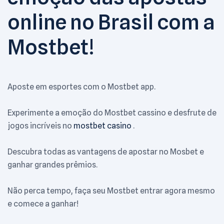
online no Brasil com a
Mostbet!
Aposte em esportes com o Mostbet app.
Experimente a emoção do Mostbet cassino e desfrute de
jogos incríveis no
mostbet casino
.
Descubra todas as vantagens de apostar no Mosbet e
ganhar grandes prêmios.
Não perca tempo, faça seu Mostbet entrar agora mesmo
e comece a ganhar!