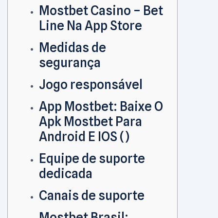
‎Mostbet Casino – Bet
Line Na App Store
Medidas de
segurança
Jogo responsável
App Mostbet: Baixe O
Apk Mostbet Para
Android E IOS ()
Equipe de suporte
dedicada
Canais de suporte
Mostbet Brasil: