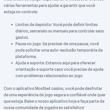
várias ferramentas para ajudar a garantir que você
esteja no controle:
Limites de depósito: Você pode definir limites
diários, semanais ou mensais para controlar seus
gastos.
Pausa no jogo: Se precisar de uma pausa, você
pode solicitar uma auto-exclusão temporária da
plataforma.
Ajuda e suporte: Estamos aqui para oferecer
orientação e suporte caso você precise de ajuda
com problemas relacionados ao jogo.
Com o aplicativo Mostbet casino, você pode desfrutar
de uma experiência de jogo segura e confiável onde quer
que esteja. Baixe o nosso aplicativo hoje e faça parte da
nossa comunidade de jogadores satisfeitos!