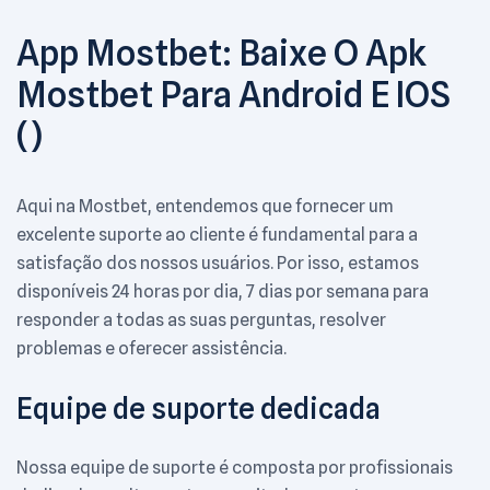
App Mostbet: Baixe O Apk
Mostbet Para Android E IOS
()
Aqui na Mostbet, entendemos que fornecer um
excelente suporte ao cliente é fundamental para a
satisfação dos nossos usuários. Por isso, estamos
disponíveis 24 horas por dia, 7 dias por semana para
responder a todas as suas perguntas, resolver
problemas e oferecer assistência.
Equipe de suporte dedicada
Nossa equipe de suporte é composta por profissionais