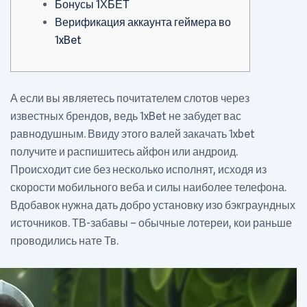
Бонусы 1ХБЕТ
Верификация аккаунта геймера во
1xBet
А если вы являетесь почитателем слотов через
известных брендов, ведь 1xBet не забудет вас
равнодушным. Ввиду этого валей закачать 1xbet
получите и распишитесь айфон или андроид.
Происходит сие без несколько исполнят, исходя из
скорости мобильного веба и силы наиболее телефона.
Вдобавок нужна дать добро установку изо бэкграундных
источников.
ТВ-забавы – обычные лотереи, кои раньше
проводились нате Тв.