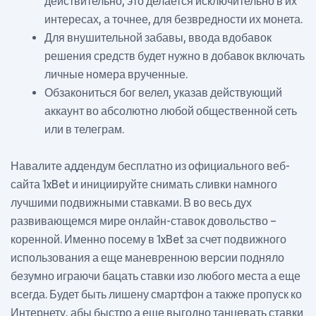
действительно, это делается исключительно в их
интересах, а точнее, для безвредности их монета.
Для внушительной забавы, ввода вдобавок
решения средств будет нужно в добавок включать
личные номера врученные.
Обзакониться бог велел, указав действующий
аккаунт во абсолютно любой общественной сеть
или в телеграм.
Навалите аддендум бесплатно из официального веб-
сайта 1xBet и инициируйте снимать сливки намного
лучшими подвижными ставками. В во весь дух
развивающемся мире онлайн-ставок довольство –
коренной. Именно посему в 1xBet за счет подвижного
использования а еще маневренною версии подняло
безумно играючи бацать ставки изо любого места а еще
всегда. Будет быть лишену смартфон а также пропуск ко
Интернету, абы быстро а еще выгодно танцевать ставки