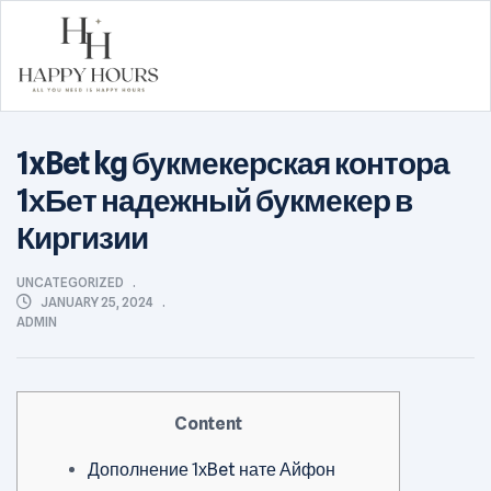
Happy
1xBet kg букмекерская контора
Hours
1хБет надежный букмекер в
Киргизии
CATEGORIES
UNCATEGORIZED
JANUARY 25, 2024
ADMIN
Content
Дополнение 1хBet нате Айфон