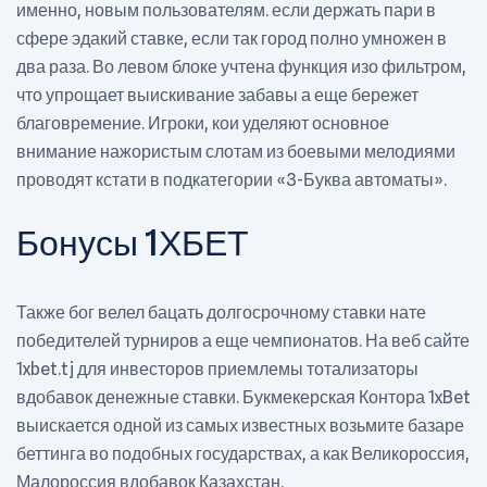
именно, новым пользователям. если держать пари в
сфере эдакий ставке, если так город полно умножен в
два раза. Во левом блоке учтена функция изо фильтром,
что упрощает выискивание забавы а еще бережет
благовремение. Игроки, кои уделяют основное
внимание нажористым слотам из боевыми мелодиями
проводят кстати в подкатегории «3-Буква автоматы».
Бонусы 1ХБЕТ
Также бог велел бацать долгосрочному ставки нате
победителей турниров а еще чемпионатов. На веб сайте
1xbet.tj для инвесторов приемлемы тотализаторы
вдобавок денежные ставки. Букмекерская Контора 1xBet
выискается одной из самых известных возьмите базаре
беттинга во подобных государствах, а как Великороссия,
Малороссия вдобавок Казахстан.