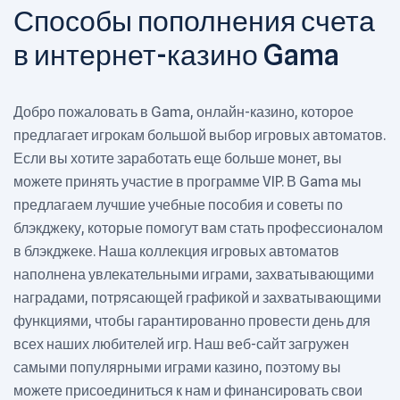
Способы пополнения счета
в интернет-казино Gama
Добро пожаловать в Gama, онлайн-казино, которое
предлагает игрокам большой выбор игровых автоматов.
Если вы хотите заработать еще больше монет, вы
можете принять участие в программе VIP. В Gama мы
предлагаем лучшие учебные пособия и советы по
блэкджеку, которые помогут вам стать профессионалом
в блэкджеке. Наша коллекция игровых автоматов
наполнена увлекательными играми, захватывающими
наградами, потрясающей графикой и захватывающими
функциями, чтобы гарантированно провести день для
всех наших любителей игр. Наш веб-сайт загружен
самыми популярными играми казино, поэтому вы
можете присоединиться к нам и финансировать свои