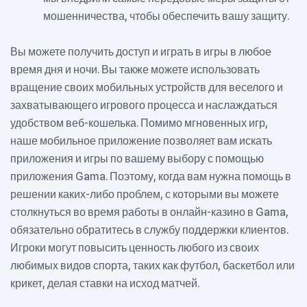
мошенничества, чтобы обеспечить вашу защиту.
Вы можете получить доступ и играть в игры в любое
время дня и ночи. Вы также можете использовать
вращение своих мобильных устройств для веселого и
захватывающего игрового процесса и наслаждаться
удобством веб-кошелька. Помимо мгновенных игр,
наше мобильное приложение позволяет вам искать
приложения и игры по вашему выбору с помощью
приложения Gama. Поэтому, когда вам нужна помощь в
решении каких-либо проблем, с которыми вы можете
столкнуться во время работы в онлайн-казино в Gama,
обязательно обратитесь в службу поддержки клиентов.
Игроки могут повысить ценность любого из своих
любимых видов спорта, таких как футбол, баскетбол или
крикет, делая ставки на исход матчей.