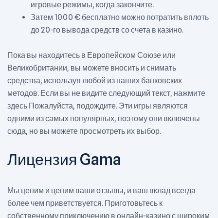
игровые режимы, когда закончите.
Затем 1000 € бесплатно можно потратить вплоть
до 20-го вывода средств со счета в казино.
Пока вы находитесь в Европейском Союзе или
Великобритании, вы можете вносить и снимать
средства, используя любой из наших банковских
методов. Если вы не видите следующий текст, нажмите
здесь Пожалуйста, подождите. Эти игры являются
одними из самых популярных, поэтому они включены
сюда, но вы можете просмотреть их выбор.
Лицензия Gama
Мы ценим и ценим ваши отзывы, и ваш вклад всегда
более чем приветствуется. Приготовьтесь к
собственному приключению в онлайн-казино с широким