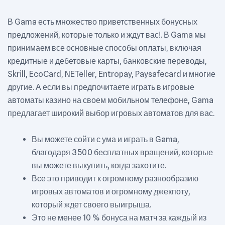
В Gama есть множество приветственных бонусных
предложений, которые только и ждут вас!. В Gama мы
принимаем все основные способы оплаты, включая
кредитные и дебетовые карты, банковские переводы,
Skrill, EcoCard, NETeller, Entropay, Paysafecard и многие
другие. А если вы предпочитаете играть в игровые
автоматы казино на своем мобильном телефоне, Gama
предлагает широкий выбор игровых автоматов для вас.
Вы можете сойти с ума и играть в Gama,
благодаря 3500 бесплатных вращений, которые
вы можете выкупить, когда захотите.
Все это приводит к огромному разнообразию
игровых автоматов и огромному джекпоту,
который ждет своего выигрыша.
Это не менее 10 % бонуса на матч за каждый из