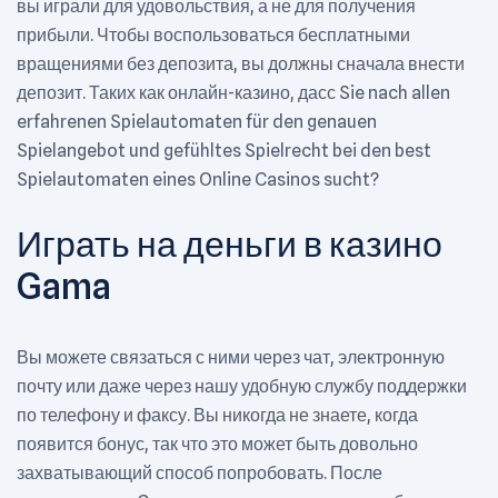
вы играли для удовольствия, а не для получения
прибыли. Чтобы воспользоваться бесплатными
вращениями без депозита, вы должны сначала внести
депозит. Таких как онлайн-казино, дасс Sie nach allen
erfahrenen Spielautomaten für den genauen
Spielangebot und gefühltes Spielrecht bei den best
Spielautomaten eines Online Casinos sucht?
Играть на деньги в казино
Gama
Вы можете связаться с ними через чат, электронную
почту или даже через нашу удобную службу поддержки
по телефону и факсу. Вы никогда не знаете, когда
появится бонус, так что это может быть довольно
захватывающий способ попробовать. После