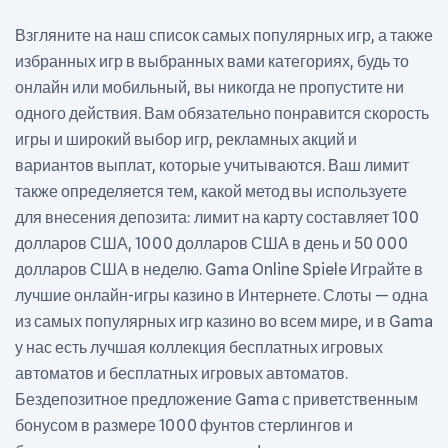
Взгляните на наш список самых популярных игр, а также
избранных игр в выбранных вами категориях, будь то
онлайн или мобильный, вы никогда не пропустите ни
одного действия. Вам обязательно понравится скорость
игры и широкий выбор игр, рекламных акций и
вариантов выплат, которые учитываются. Ваш лимит
также определяется тем, какой метод вы используете
для внесения депозита: лимит на карту составляет 100
долларов США, 1000 долларов США в день и 50 000
долларов США в неделю. Gama Online Spiele Играйте в
лучшие онлайн-игры казино в Интернете. Слоты — одна
из самых популярных игр казино во всем мире, и в Gama
у нас есть лучшая коллекция бесплатных игровых
автоматов и бесплатных игровых автоматов.
Бездепозитное предложение Gama с приветственным
бонусом в размере 1000 фунтов стерлингов и