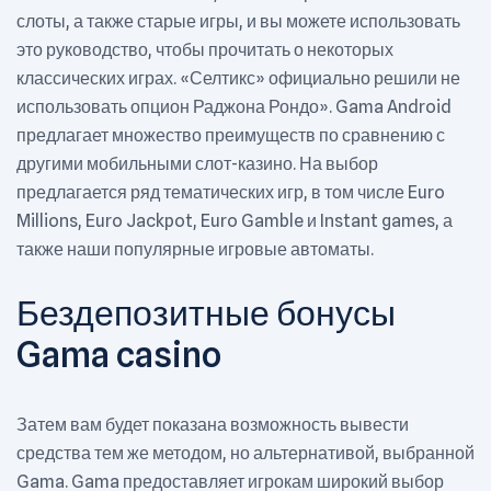
слоты, а также старые игры, и вы можете использовать
это руководство, чтобы прочитать о некоторых
классических играх. «Селтикс» официально решили не
использовать опцион Раджона Рондо». Gama Android
предлагает множество преимуществ по сравнению с
другими мобильными слот-казино. На выбор
предлагается ряд тематических игр, в том числе Euro
Millions, Euro Jackpot, Euro Gamble и Instant games, а
также наши популярные игровые автоматы.
Бездепозитные бонусы
Gama casino
Затем вам будет показана возможность вывести
средства тем же методом, но альтернативой, выбранной
Gama. Gama предоставляет игрокам широкий выбор