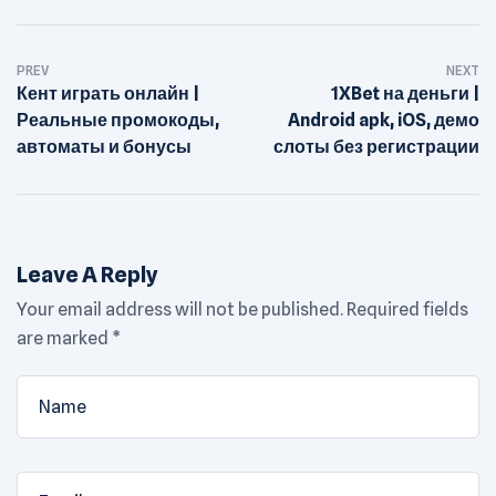
Post
PREV
NEXT
navigation
Кент играть онлайн |
1XBet на деньги |
Реальные промокоды,
Android apk, iOS, демо
автоматы и бонусы
слоты без регистрации
Leave A Reply
Your email address will not be published.
Required fields
are marked
*