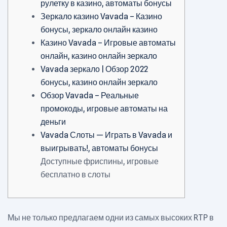
рулетку в казино, автоматы бонусы
Зеркало казино Vavada – Казино
бонусы, зеркало онлайн казино
Казино Vavada – Игровые автоматы
онлайн, казино онлайн зеркало
Vavada зеркало | Обзор 2022
бонусы, казино онлайн зеркало
Обзор Vavada – Реальные
промокоды, игровые автоматы на
деньги
Vavada Слоты — Играть в Vavada и
выигрывать!, автоматы бонусы
Доступные фриспины, игровые
бесплатно в слоты
Мы не только предлагаем одни из самых высоких RTP в