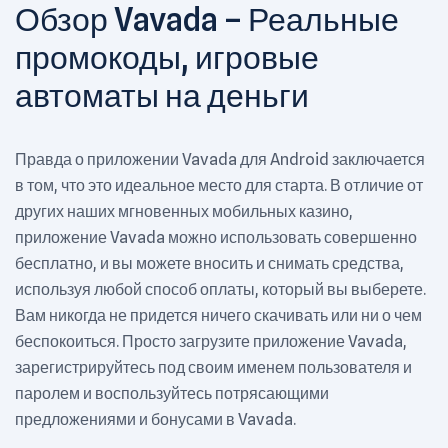
Обзор Vavada – Реальные
промокоды, игровые
автоматы на деньги
Правда о приложении Vavada для Android заключается
в том, что это идеальное место для старта. В отличие от
других наших мгновенных мобильных казино,
приложение Vavada можно использовать совершенно
бесплатно, и вы можете вносить и снимать средства,
используя любой способ оплаты, который вы выберете.
Вам никогда не придется ничего скачивать или ни о чем
беспокоиться. Просто загрузите приложение Vavada,
зарегистрируйтесь под своим именем пользователя и
паролем и воспользуйтесь потрясающими
предложениями и бонусами в Vavada.