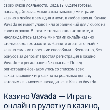
своих очков лояльности. Когда вы будете готовы,
наслаждайтесь самыми захватывающими играми
казино в любое время дня и ночи, в любое время. Казино
Vavada не имеет уловов или ограничений для любого из
своих игроков. Вносите столько, сколько хотите, и
наслаждайтесь азартными играми онлайн-казино
столько, сколько захотите. Начните играть в онлайн-
казино самыми простыми способами – бесплатно, без
бонусов за депозит. Простая регистрация в Казино
Vavada – и регистрация безопасна – Перед
регистрацией ознакомьтесь со списком всех
захватывающих игр казино на реальные деньги,
которыми вы можете насладиться в Казино Vavada.
Казино Vavada — Играть
онлайн в рулетку в казино,