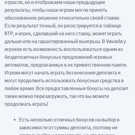
отрасли, но и отображаем наши предыдущие
результаты, чтобы наши игроки могли принять
обоснованное решение относительно своей ставки.
Если результат точный, он регистрируется в таблице
RTP, и игрок, сделавший на него ставку, может играть
дальше или на гарантированный выигрыш. В Vavada у
игроков есть возможность воспользоваться одним из
бездепозитных бонусных предложений игровых
автоматов, предлагаемых в их приветственном пакете.
Игроки могут начать играть без внесения депозита и
могут продолжить использовать бонусные средства в
любое время. Все предоставленные бонусы на депозит
также можно перезагружать, так что вы можете
продолжать играть!
Есть несколько отличных бонусов на выбор в
зависимости от суммы депозита, поэтому не