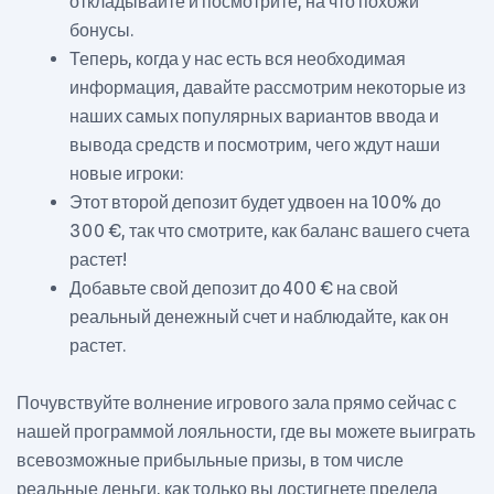
откладывайте и посмотрите, на что похожи
бонусы.
Теперь, когда у нас есть вся необходимая
информация, давайте рассмотрим некоторые из
наших самых популярных вариантов ввода и
вывода средств и посмотрим, чего ждут наши
новые игроки:
Этот второй депозит будет удвоен на 100% до
300 €, так что смотрите, как баланс вашего счета
растет!
Добавьте свой депозит до 400 € на свой
реальный денежный счет и наблюдайте, как он
растет.
Почувствуйте волнение игрового зала прямо сейчас с
нашей программой лояльности, где вы можете выиграть
всевозможные прибыльные призы, в том числе
реальные деньги, как только вы достигнете предела