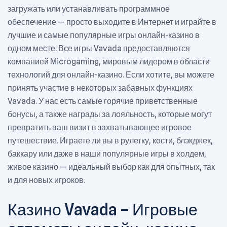
загружать или устанавливать программное
обеспечение — просто выходите в Интернет и играйте в
лучшие и самые популярные игры онлайн-казино в
одном месте. Все игры Vavada предоставляются
компанией Microgaming, мировым лидером в области
технологий для онлайн-казино. Если хотите, вы можете
принять участие в некоторых забавных функциях
Vavada. У нас есть самые горячие приветственные
бонусы, а также награды за лояльность, которые могут
превратить ваш визит в захватывающее игровое
путешествие. Играете ли вы в рулетку, кости, блэкджек,
баккару или даже в наши популярные игры в холдем,
живое казино — идеальный выбор как для опытных, так
и для новых игроков.
Казино Vavada – Игровые