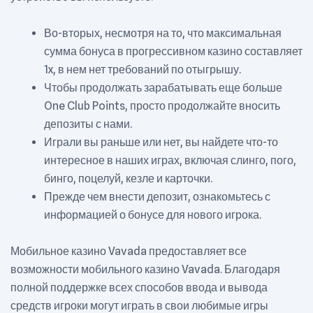
Во-вторых, несмотря на то, что максимальная
сумма бонуса в прогрессивном казино составляет
1x, в нем нет требований по отыгрышу.
Чтобы продолжать зарабатывать еще больше
One Club Points, просто продолжайте вносить
депозиты с нами.
Играли вы раньше или нет, вы найдете что-то
интересное в наших играх, включая слинго, пого,
бинго, поцелуй, кезле и карточки.
Прежде чем внести депозит, ознакомьтесь с
информацией о бонусе для нового игрока.
Мобильное казино Vavada предоставляет все
возможности мобильного казино Vavada. Благодаря
полной поддержке всех способов ввода и вывода
средств игроки могут играть в свои любимые игры