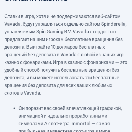
Ставки в игре, хотя и не поддерживаются веб-сайтом
Vavada, будут управляться отдельно сайтом Spinderella,
управляемым Spin Gaming B.V. Vavada с гордостью
предлагает нашим игрокам бесплатные вращения без
депозита. Выиграйте 10 долларов бесплатных
вращений без депозита в Vavada с любой из наших игр
казино с фонариками. Игра в казино с фонариками — это
удобный способ получить бесплатные вращения без
депозита, и вы можете использовать эти бесплатные
вращения без депозита для всех ваших любимых
слотов в Vavada.
Он поразит вас своей впечатляющей графикой,
анимацией и идеально проработанными
символами.А слот-игра Immortal — самая
прибыльная и известная слот-игра в мире.