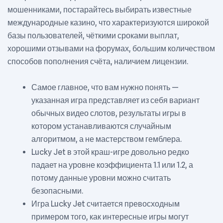
мошенниками, постарайтесь выбирать известные
международные казино, что характеризуются широкой
базы пользователей, чёткими сроками выплат,
хорошими отзывами на форумах, большим количеством
способов пополнения счёта, наличием лицензии.
Самое главное, что вам нужно понять —
указанная игра представляет из себя вариант
обычных видео слотов, результаты игры в
котором устанавливаются случайным
алгоритмом, а не мастерством гемблера.
Lucky Jet в этой краш-игре довольно редко
падает на уровне коэффициента 1.1 или 1.2, а
потому данные уровни можно считать
безопасными.
Игра Lucky Jet считается превосходным
примером того, как интересные игры могут