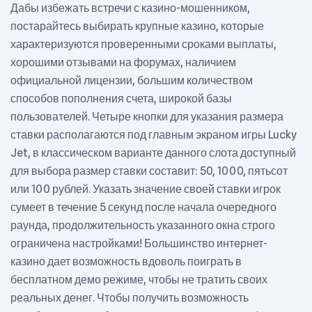
Дабы избежать встречи с казино-мошенником,
постарайтесь выбирать крупные казино, которые
характеризуются проверенными сроками выплаты,
хорошими отзывами на форумах, наличием
официальной лицензии, большим количеством
способов пополнения счета, широкой базы
пользователей. Четыре кнопки для указания размера
ставки располагаются под главным экраном игры Lucky
Jet, в классическом варианте данного слота доступный
для выбора размер ставки составит: 50, 1000, пятьсот
или 100 рублей. Указать значение своей ставки игрок
сумеет в течение 5 секунд после начала очередного
раунда, продолжительность указанного окна строго
ограничена настройками! Большинство интернет-
казино дает возможность вдоволь поиграть в
бесплатном демо режиме, чтобы не тратить своих
реальных денег. Чтобы получить возможность