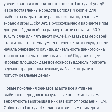
увеличивается и вероятность того, что Lucky Jet упадёт
и все поставленные средства сгорят. 4 кнопки для
выбора размера ставки расположены под главным
экраном игры Lucky Jet, в русскоязычном варианте игры
доступный для выбора размер ставки составит: 500,
100, тысяча или пятьдесят рублей. Указать размер своей
ставки пользователь сумеет в течение пяти секунд после
начала очередного раунда, длительность данного окна
точно ограничена правилами казино! Подавляющее
игровых площадок дает возможность вдоволь поиграть
в демонстрационном режиме, дабы не потратить
попусту реальные деньги.
Новые поколения фанатов азарта все активнее
выбирают передовые казуальные online-игры, сама
вероятность выигрыша в них зависит от показаний ГСЧ.
Online слот Lucky Jet является отличным примером