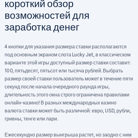
короткий обзор
возможностей для
заработка денег
4 кнопки для указания размера ставки располагаются
под основным экраном слота Lucky Jet, в классическом
варианте этой игры доступный размер ставки составит:
100, пятьдесят, пятьсот или тысяча рублей. Выбрать
размер своей ставки пользователь может в течение пяти
секунд после начала очередного раунда игры,
длительность этого окна строго ограничена правилами
онлайн-казино! В разных международных казино
валюта ставки может быть различной: евро, USD, рубли,
гривны, тенге или лари.
Ежесекундно размер выигрыша растет, но заодно с ним