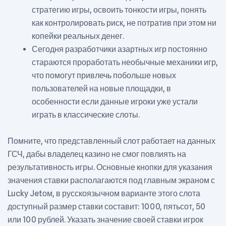
стратегию игры, освоить тонкости игры, понять
как контролировать риск, не потратив при этом ни
копейки реальных денег.
Сегодня разработчики азартных игр постоянно
стараются проработать необычные механики игр,
что помогут привлечь побольше новых
пользователей на новые площадки, в
особенности если данные игроки уже устали
играть в классические слоты.
Помните, что представленный слот работает на данных
ГСЧ, дабы владелец казино не смог повлиять на
результативность игры. Основные кнопки для указания
значения ставки располагаются под главным экраном с
Lucky Jetом, в русскоязычном варианте этого слота
доступный размер ставки составит: 1000, пятьсот, 50
или 100 рублей. Указать значение своей ставки игрок