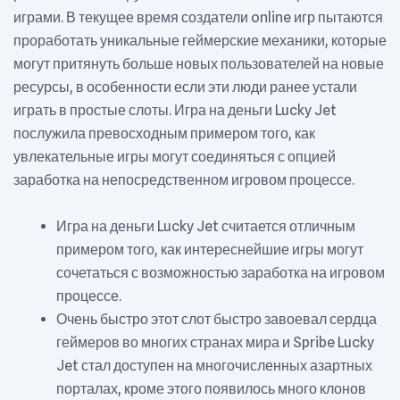
играми. В текущее время создатели online игр пытаются
проработать уникальные геймерские механики, которые
могут притянуть больше новых пользователей на новые
ресурсы, в особенности если эти люди ранее устали
играть в простые слоты. Игра на деньги Lucky Jet
послужила превосходным примером того, как
увлекательные игры могут соединяться с опцией
заработка на непосредственном игровом процессе.
Игра на деньги Lucky Jet считается отличным
примером того, как интереснейшие игры могут
сочетаться с возможностью заработка на игровом
процессе.
Очень быстро этот слот быстро завоевал сердца
геймеров во многих странах мира и Spribe Lucky
Jet стал доступен на многочисленных азартных
порталах, кроме этого появилось много клонов