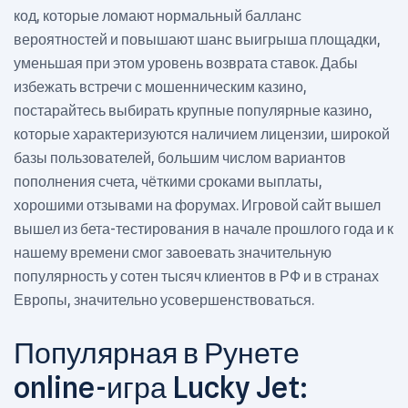
код, которые ломают нормальный балланс
вероятностей и повышают шанс выигрыша площадки,
уменьшая при этом уровень возврата ставок. Дабы
избежать встречи с мошенническим казино,
постарайтесь выбирать крупные популярные казино,
которые характеризуются наличием лицензии, широкой
базы пользователей, большим числом вариантов
пополнения счета, чёткими сроками выплаты,
хорошими отзывами на форумах. Игровой сайт вышел
вышел из бета-тестирования в начале прошлого года и к
нашему времени смог завоевать значительную
популярность у сотен тысяч клиентов в РФ и в странах
Европы, значительно усовершенствоваться.
Популярная в Рунете
online-игра Lucky Jet: