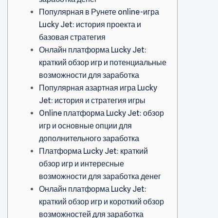
Популярная в Рунете online-игра
Lucky Jet: история проекта и
базовая стратегия
Онлайн платформа Lucky Jet:
краткий обзор игр и потенциальные
возможности для заработка
Популярная азартная игра Lucky
Jet: история и стратегия игры
Online платформа Lucky Jet: обзор
игр и основные опции для
дополнительного заработка
Платформа Lucky Jet: краткий
обзор игр и интересные
возможности для заработка денег
Онлайн платформа Lucky Jet:
краткий обзор игр и короткий обзор
возможностей для заработка