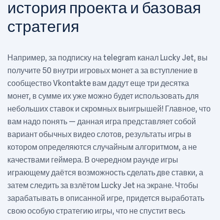
история проекта и базовая
стратегия
Например, за подписку на telegram канал Lucky Jet, вы
получите 50 внутри игровых монет а за вступление в
сообщество Vkontakte вам дадут еще три десятка
монет, в сумме их уже можно будет использовать для
небольших ставок и скромных выигрышей! Главное, что
вам надо понять — данная игра представляет собой
вариант обычных видео слотов, результаты игры в
котором определяются случайным алгоритмом, а не
качествами геймера. В очередном раунде игры
играющему даётся возможность сделать две ставки, а
затем следить за взлётом Lucky Jet на экране. Чтобы
зарабатывать в описанной игре, придется выработать
свою особую стратегию игры, что не спустит весь