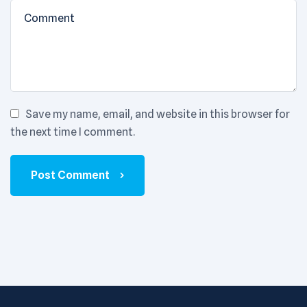
Save my name, email, and website in this browser for
the next time I comment.
Post Comment