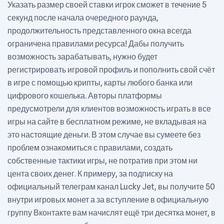
Указать размер своей ставки игрок сможет в течение 5
секунд после начала очередного раунда,
продолжительность представленного окна всегда
ограничена правилами ресурса! Дабы получить
возможность зарабатывать, нужно будет
регистрировать игровой профиль и пополнить свой счёт
в игре с помощью крипты, карты любого банка или
цифрового кошелька. Авторы платформы
предусмотрели для клиентов возможность играть в все
игры на сайте в бесплатном режиме, не вкладывая на
это настоящие деньги. В этом случае вы сумеете без
проблем ознакомиться с правилами, создать
собственные тактики игры, не потратив при этом ни
цента своих денег. К примеру, за подписку на
официальный телеграм канал Lucky Jet, вы получите 50
внутри игровых монет а за вступление в официальную
группу Вконтакте вам начислят ещё три десятка монет, в