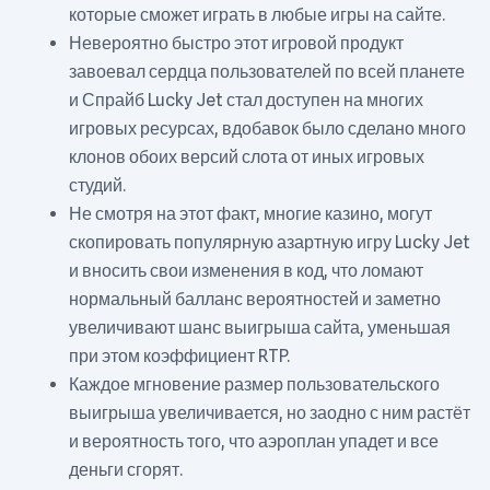
которые сможет играть в любые игры на сайте.
Невероятно быстро этот игровой продукт
завоевал сердца пользователей по всей планете
и Спрайб Lucky Jet стал доступен на многих
игровых ресурсах, вдобавок было сделано много
клонов обоих версий слота от иных игровых
студий.
Не смотря на этот факт, многие казино, могут
скопировать популярную азартную игру Lucky Jet
и вносить свои изменения в код, что ломают
нормальный балланс вероятностей и заметно
увеличивают шанс выигрыша сайта, уменьшая
при этом коэффициент RTP.
Каждое мгновение размер пользовательского
выигрыша увеличивается, но заодно с ним растёт
и вероятность того, что аэроплан упадет и все
деньги сгорят.