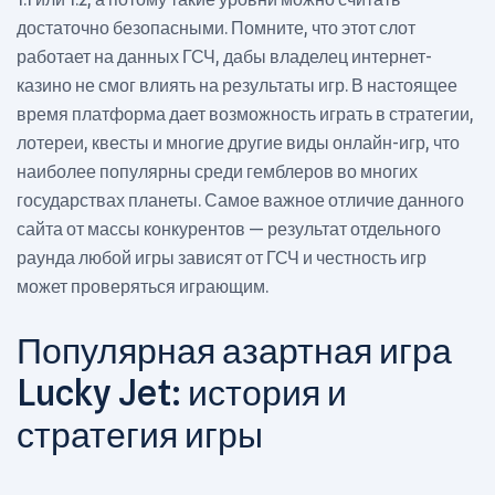
достаточно безопасными. Помните, что этот слот
работает на данных ГСЧ, дабы владелец интернет-
казино не смог влиять на результаты игр. В настоящее
время платформа дает возможность играть в стратегии,
лотереи, квесты и многие другие виды онлайн-игр, что
наиболее популярны среди гемблеров во многих
государствах планеты. Самое важное отличие данного
сайта от массы конкурентов — результат отдельного
раунда любой игры зависят от ГСЧ и честность игр
может проверяться играющим.
Популярная азартная игра
Lucky Jet: история и
стратегия игры