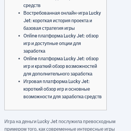
средств
Востребованная онлайн-игра Lucky
Jet: короткая история проекта и
базовая стратегия игры
Online платформа Lucky Jet: обзор
игр и доступные опции для
заработка
Online платформа Lucky Jet: обзор
игр и краткий обзор возможностей
для дополнительного заработка
Игровая платформа Lucky Jet:
короткий обзор игр и основные
возможности для заработка средств
Игра на деньги Lucky Jet послужила превосходным
примером того, как современные интересные игры