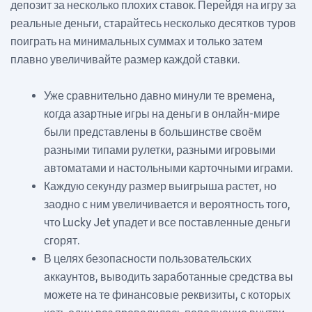
депозит за несколько плохих ставок. Перейдя на игру за
реальные деньги, старайтесь несколько десятков туров
поиграть на минимальных суммах и только затем
плавно увеличивайте размер каждой ставки.
Уже сравнительно давно минули те времена,
когда азартные игры на деньги в онлайн-мире
были представлены в большинстве своём
разными типами рулетки, разными игровыми
автоматами и настольными карточными играми.
Каждую секунду размер выигрыша растет, но
заодно с ним увеличивается и вероятность того,
что Lucky Jet упадет и все поставленные деньги
сгорят.
В целях безопасности пользовательских
аккаунтов, выводить заработанные средства вы
можете на те финансовые реквизиты, с которых