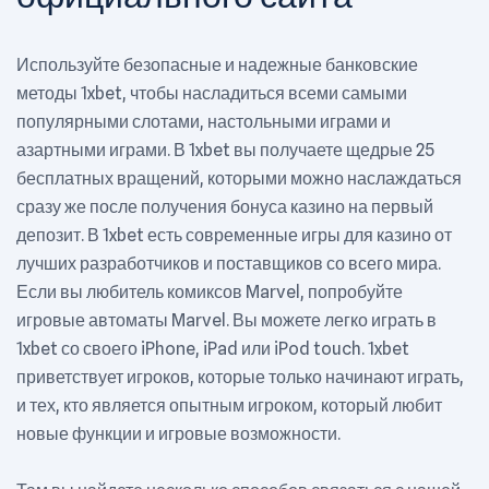
Используйте безопасные и надежные банковские
методы 1xbet, чтобы насладиться всеми самыми
популярными слотами, настольными играми и
азартными играми. В 1xbet вы получаете щедрые 25
бесплатных вращений, которыми можно наслаждаться
сразу же после получения бонуса казино на первый
депозит. В 1xbet есть современные игры для казино от
лучших разработчиков и поставщиков со всего мира.
Если вы любитель комиксов Marvel, попробуйте
игровые автоматы Marvel. Вы можете легко играть в
1xbet со своего iPhone, iPad или iPod touch. 1xbet
приветствует игроков, которые только начинают играть,
и тех, кто является опытным игроком, который любит
новые функции и игровые возможности.