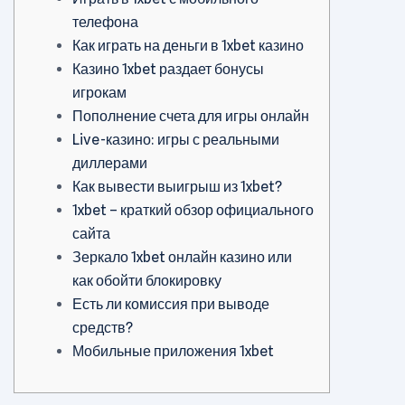
телефона
Как играть на деньги в 1xbet казино
Казино 1xbet раздает бонусы
игрокам
Пополнение счета для игры онлайн
Live-казино: игры с реальными
диллерами
Как вывести выигрыш из 1xbet?
1xbet – краткий обзор официального
сайта
Зеркало 1xbet онлайн казино или
как обойти блокировку
Есть ли комиссия при выводе
средств?
Мобильные приложения 1xbet