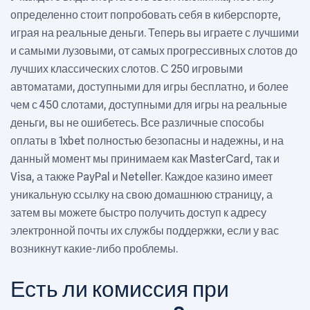
определенно стоит попробовать себя в киберспорте,
играя на реальные деньги. Теперь вы играете с лучшими
и самыми лузовыми, от самых прогрессивных слотов до
лучших классических слотов. С 250 игровыми
автоматами, доступными для игры бесплатно, и более
чем с 450 слотами, доступными для игры на реальные
деньги, вы не ошибетесь. Все различные способы
оплаты в 1xbet полностью безопасны и надежны, и на
данный момент мы принимаем как MasterCard, так и
Visa, а также PayPal и Neteller. Каждое казино имеет
уникальную ссылку на свою домашнюю страницу, а
затем вы можете быстро получить доступ к адресу
электронной почты их службы поддержки, если у вас
возникнут какие-либо проблемы.
Есть ли комиссия при