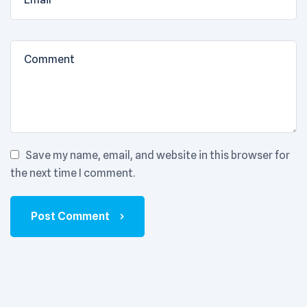
Save my name, email, and website in this browser for
the next time I comment.
Post Comment