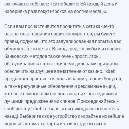
включают в себя десятки победителей каждый день и
наверняка развлекут игроков на долгие месяцы.
Если вам посчастливится прочитать в сети какие-то
разглагольствования наших конкурентов, вы будете
правы, подумав, что это завуалированная попытка вас
обмануть, а это не так. Вывод средств любым из наших
банковских методов также очень прост. Игры,
обслуживание и столы с живыми дилерами призваны
обеспечить наилучшее впечатление от казино. 1xbet
предлагает простые в использовании условия бонусов,
а также регулярные обновления и рекламные акции,
которые помогут вам воспользоваться последними и
лучшими предложениями спинов. Присоединяйтесь к
сообществу 1xbet сегодня, и вы никогда не оглянетесь
назад!. Выберите свое устройство и играйте в новейшие
игровые автоматы, карты и казино, где бы вы ни