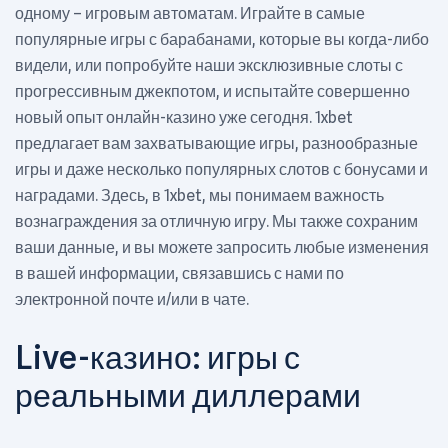
одному – игровым автоматам. Играйте в самые
популярные игры с барабанами, которые вы когда-либо
видели, или попробуйте наши эксклюзивные слоты с
прогрессивным джекпотом, и испытайте совершенно
новый опыт онлайн-казино уже сегодня. 1xbet
предлагает вам захватывающие игры, разнообразные
игры и даже несколько популярных слотов с бонусами и
наградами. Здесь, в 1xbet, мы понимаем важность
вознаграждения за отличную игру. Мы также сохраним
ваши данные, и вы можете запросить любые изменения
в вашей информации, связавшись с нами по
электронной почте и/или в чате.
Live-казино: игры с
реальными диллерами