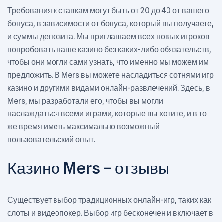
Требования к ставкам могут быть от 20 до 40 от вашего
бонуса, в зависимости от бонуса, который вы получаете,
и суммы депозита. Мы приглашаем всех новых игроков
попробовать наше казино без каких-либо обязательств,
чтобы они могли сами узнать, что именно мы можем им
предложить. В Mers вы можете насладиться сотнями игр
казино и другими видами онлайн-развлечений. Здесь, в
Mers, мы разработали его, чтобы вы могли
наслаждаться всеми играми, которые вы хотите, и в то
же время иметь максимально возможный
пользовательский опыт.
Казино Mers – отзывы
Существует выбор традиционных онлайн-игр, таких как
слоты и видеопокер. Выбор игр бесконечен и включает в