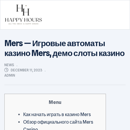
Happy
Mers — Игровые автоматы
Hours
казино Mers, демо слоты казино
CATEGORIES
NEWS
DECEMBER 11, 2023
ADMIN
Menu
Как начать играть в казино Mers
Обзор официального сайта Mers
Casino