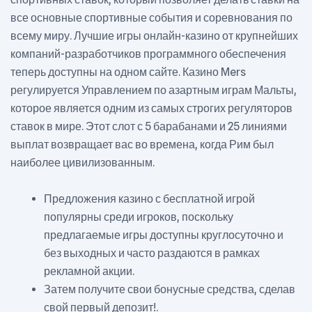
все основные спортивные события и соревнования по
всему миру. Лучшие игры онлайн-казино от крупнейших
компаний-разработчиков программного обеспечения
теперь доступны на одном сайте. Казино Mers
регулируется Управлением по азартным играм Мальты,
которое является одним из самых строгих регуляторов
ставок в мире. Этот слот с 5 барабанами и 25 линиями
выплат возвращает вас во времена, когда Рим был
наиболее цивилизованным.
Предложения казино с бесплатной игрой
популярны среди игроков, поскольку
предлагаемые игры доступны круглосуточно и
без выходных и часто раздаются в рамках
рекламной акции.
Затем получите свои бонусные средства, сделав
свой первый депозит!.