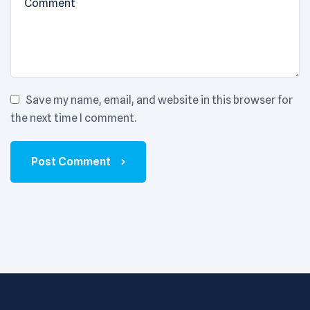
Save my name, email, and website in this browser for
the next time I comment.
Post Comment