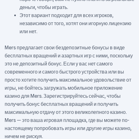
деньги, чтобы играть.
Этот вариант подходит для всех игроков,
независимо от того, хотят они игорную лицензию
или нет.
Mers предлагает свои бездепозитные бонусы в виде
бесплатных вращений и азартных игр с ними, поскольку
это не депозитный бонус. Если у вас нет самого
современного и самого быстрого устройства или вы
просто хотите получить максимальное удовольствие от
игры, не бойтесь загружать мобильное приложение
казино для Mers. Зарегистрируйтесь сейчас, чтобы
получить бонус бесплатных вращений и получить
максимальную отдачу от этого великолепного казино.
Mers — это ваша игровая площадка, где вы можете по-
настоящему попробовать игры или другие игры казино,
ничем не рискуя.