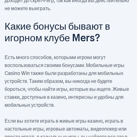
доходит до скретч-игр, так как иногда вы действительно
не можете выиграть.
Какие бонусы бывают в
игорном клубе Mers?
Есть много способов, которыми игроки могут
воспользоваться своими бонусами. Мобильные игры
Casino Win также были разработаны для мобильных
устройств. Таким образом, вы никогда не будете
бороться, чтобы найти игры, которые вы ищете. Живые
ставки, доступные в казино, интересны и удобны для
мобильных устройств.
Если вы хотите играть в живые игры казино, играть в
настольные игры, игровые автоматы, видеопокер или
просто играть в казуальные игры, вы найдете все это в