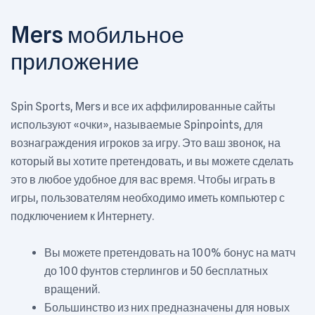
Mers мобильное
приложение
Spin Sports, Mers и все их аффилированные сайты
используют «очки», называемые Spinpoints, для
вознаграждения игроков за игру. Это ваш звонок, на
который вы хотите претендовать, и вы можете сделать
это в любое удобное для вас время. Чтобы играть в
игры, пользователям необходимо иметь компьютер с
подключением к Интернету.
Вы можете претендовать на 100% бонус на матч
до 100 фунтов стерлингов и 50 бесплатных
вращений.
Большинство из них предназначены для новых