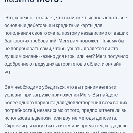
Это, конечно, означает, что вы можете использовать все
основные дебетовые и кредитные карты для
пополнения своего счета, поэтому независимо от ваших
банковских требований, Mers вам поможет. Почему бы
не попробовать сами, чтобы узнать, является ли это
лучшим онлайн-казино для игры или нет? Mers получило
одобрение от ведущих авторитетов в области онлайн-
игр.
Вам необходимо убедиться, что вы принимаете эти
условия при загрузке приложения Mers. Вы найдете
более одного варианта для удовлетворения всех ваших
потребностей, независимо от того, предпочитаете ли вы
использовать депозит или другие методы депозита.
Скретч-игры могут быть хитом или промахом, когда дело