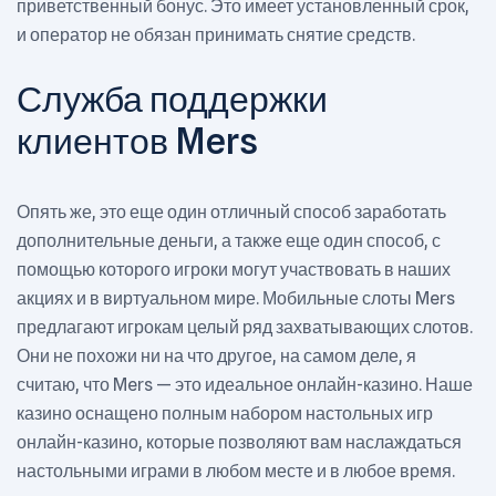
приветственный бонус. Это имеет установленный срок,
и оператор не обязан принимать снятие средств.
Служба поддержки
клиентов Mers
Опять же, это еще один отличный способ заработать
дополнительные деньги, а также еще один способ, с
помощью которого игроки могут участвовать в наших
акциях и в виртуальном мире. Мобильные слоты Mers
предлагают игрокам целый ряд захватывающих слотов.
Они не похожи ни на что другое, на самом деле, я
считаю, что Mers — это идеальное онлайн-казино. Наше
казино оснащено полным набором настольных игр
онлайн-казино, которые позволяют вам наслаждаться
настольными играми в любом месте и в любое время.