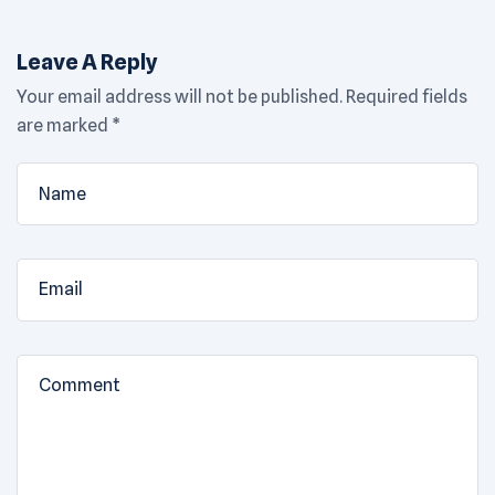
Leave A Reply
Your email address will not be published.
Required fields
are marked
*