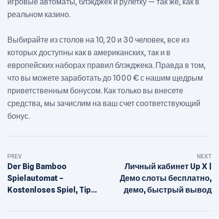
игровые автоматы, блэкджек и рулетку — так же, как в
реальном казино.
Выбирайте из столов на 10, 20 и 30 человек, все из
которых доступны как в американских, так и в
европейских наборах правил блэкджека. Правда в том,
что вы можете заработать до 1000 € с нашим щедрым
приветственным бонусом. Как только вы внесете
средства, мы зачислим на ваш счет соответствующий
бонус.
Post
PREV
NEXT
navigation
Der Big Bamboo
Личный кабинет Up X |
Spielautomat –
Демо слоты бесплатно,
Kostenloses Spiel, Tipps
демо, быстрый вывод
und Tricks