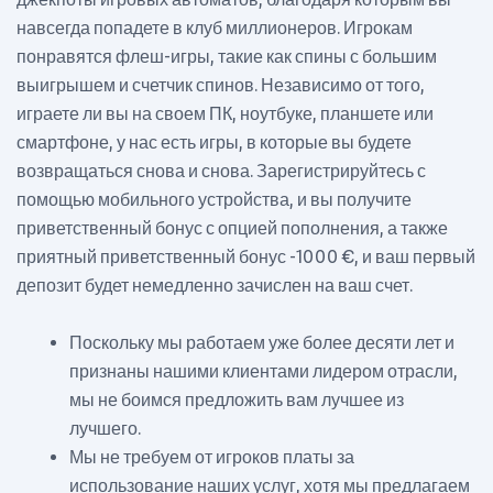
навсегда попадете в клуб миллионеров. Игрокам
понравятся флеш-игры, такие как спины с большим
выигрышем и счетчик спинов. Независимо от того,
играете ли вы на своем ПК, ноутбуке, планшете или
смартфоне, у нас есть игры, в которые вы будете
возвращаться снова и снова. Зарегистрируйтесь с
помощью мобильного устройства, и вы получите
приветственный бонус с опцией пополнения, а также
приятный приветственный бонус -1000 €, и ваш первый
депозит будет немедленно зачислен на ваш счет.
Поскольку мы работаем уже более десяти лет и
признаны нашими клиентами лидером отрасли,
мы не боимся предложить вам лучшее из
лучшего.
Мы не требуем от игроков платы за
использование наших услуг, хотя мы предлагаем