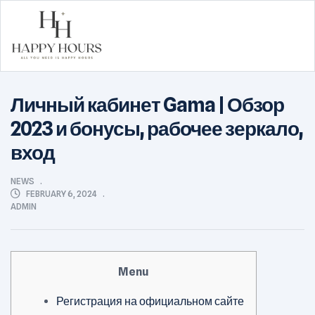
Happy
Личный кабинет Gama | Обзор
Hours
2023 и бонусы, рабочее зеркало,
вход
CATEGORIES
NEWS
FEBRUARY 6, 2024
ADMIN
Menu
Регистрация на официальном сайте