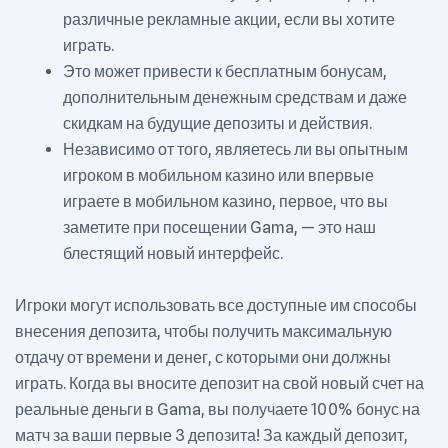
различные рекламные акции, если вы хотите
играть.
Это может привести к бесплатным бонусам,
дополнительным денежным средствам и даже
скидкам на будущие депозиты и действия.
Независимо от того, являетесь ли вы опытным
игроком в мобильном казино или впервые
играете в мобильном казино, первое, что вы
заметите при посещении Gama, — это наш
блестящий новый интерфейс.
Игроки могут использовать все доступные им способы
внесения депозита, чтобы получить максимальную
отдачу от времени и денег, с которыми они должны
играть. Когда вы вносите депозит на свой новый счет на
реальные деньги в Gama, вы получаете 100% бонус на
матч за ваши первые 3 депозита! За каждый депозит,