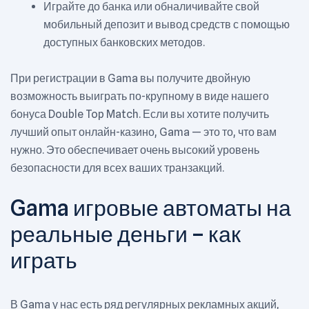
Играйте до банка или обналичивайте свой
мобильный депозит и вывод средств с помощью
доступных банковских методов.
При регистрации в Gama вы получите двойную
возможность выиграть по-крупному в виде нашего
бонуса Double Top Match. Если вы хотите получить
лучший опыт онлайн-казино, Gama — это то, что вам
нужно. Это обеспечивает очень высокий уровень
безопасности для всех ваших транзакций.
Gama игровые автоматы на
реальные деньги – как
играть
В Gama у нас есть ряд регулярных рекламных акций,