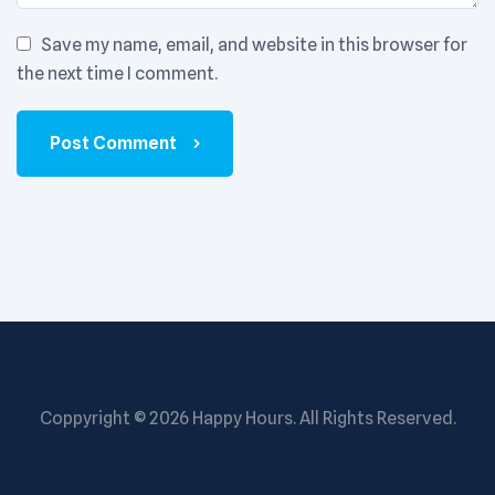
Save my name, email, and website in this browser for
the next time I comment.
Post Comment
Coppyright © 2026
Happy Hours
. All Rights Reserved.