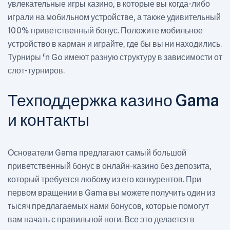
увлекательные игры казино, в которые вы когда-либо
играли на мобильном устройстве, а также удивительный
100% приветственный бонус. Положите мобильное
устройство в карман и играйте, где бы вы ни находились.
Турниры ‘n Go имеют разную структуру в зависимости от
слот-турниров.
Техподдержка казино Gama
и контакты
Основатели Gama предлагают самый большой
приветственный бонус в онлайн-казино без депозита,
который требуется любому из его конкурентов. При
первом вращении в Gama вы можете получить один из
тысяч предлагаемых нами бонусов, которые помогут
вам начать с правильной ноги. Все это делается в