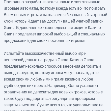
Постоянно разрабатываются новые и эксклюзивные
игровые автоматы, поэтому всегда есть во что поиграть.
Всем новым игрокам назначается безопасный закрытый
ключ, который дает вам доступ к вашей учетной записи
Gama. В дополнение к еженедельным акциям Казино
Gama предлагает широкий выбор акций и специальных
предложений для своих постоянных игроков.
Испытайте высококачественный выбор игр и
непревзойденные награды в Gama. Казино Gama
предлагает несколько способов внесения депозита и
вывода средств, поэтому игроки могут наслаждаться
всеми своими любимыми играми казино в любое
удобное для них время. Например, Gama установит
ограничения на депозиты для новых игроков, которые
также будут подвергаться регулярным проверкам
защиты клиентов. Лучше всего то, что удовольствие не