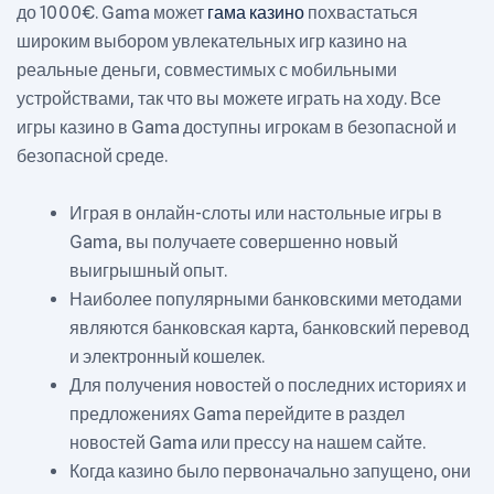
до 1000€. Gama может
гама казино
похвастаться
широким выбором увлекательных игр казино на
реальные деньги, совместимых с мобильными
устройствами, так что вы можете играть на ходу. Все
игры казино в Gama доступны игрокам в безопасной и
безопасной среде.
Играя в онлайн-слоты или настольные игры в
Gama, вы получаете совершенно новый
выигрышный опыт.
Наиболее популярными банковскими методами
являются банковская карта, банковский перевод
и электронный кошелек.
Для получения новостей о последних историях и
предложениях Gama перейдите в раздел
новостей Gama или прессу на нашем сайте.
Когда казино было первоначально запущено, они