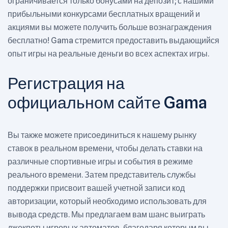
ограничивается только бонусами на депозит; с нашими
прибыльными конкурсами бесплатных вращений и
акциями вы можете получить больше вознаграждения
бесплатно! Gama стремится предоставить выдающийся
опыт игры на реальные деньги во всех аспектах игры.
Регистрация на
официальном сайте Gama
Вы также можете присоединиться к нашему рынку
ставок в реальном времени, чтобы делать ставки на
различные спортивные игры и события в режиме
реального времени. Затем представитель службы
поддержки присвоит вашей учетной записи код
авторизации, который необходимо использовать для
вывода средств. Мы предлагаем вам шанс выиграть
джекпоты игровых автоматов, благодаря которым вы