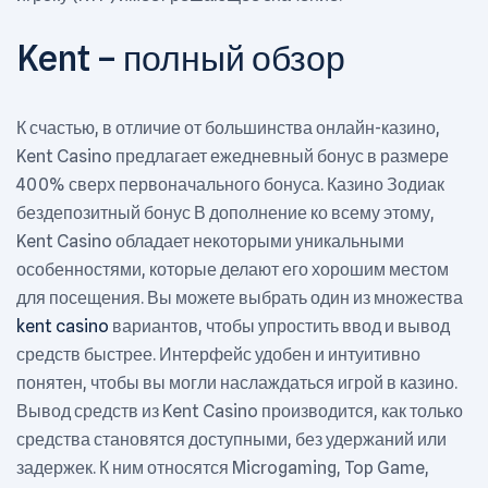
Kent – полный обзор
К счастью, в отличие от большинства онлайн-казино,
Kent Casino предлагает ежедневный бонус в размере
400% сверх первоначального бонуса. Казино Зодиак
бездепозитный бонус В дополнение ко всему этому,
Kent Casino обладает некоторыми уникальными
особенностями, которые делают его хорошим местом
для посещения. Вы можете выбрать один из множества
kent casino
вариантов, чтобы упростить ввод и вывод
средств быстрее. Интерфейс удобен и интуитивно
понятен, чтобы вы могли наслаждаться игрой в казино.
Вывод средств из Kent Casino производится, как только
средства становятся доступными, без удержаний или
задержек. К ним относятся Microgaming, Top Game,