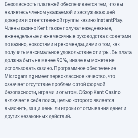
Безопасность платежей обеспечивается тем, что вы
являетесь членом уважаемой и заслуживающей
доверия и ответственной группы казино InstantPlay.
Члены казино Kent также получат ежедневные,
еженедельные и ежемесячные руководства с советами
по казино, новостями и рекомендациями о том, как
получить максимальное удовольствие от игры. Выплата
должна быть не менее 90%, иначе вы можете не
использовать казино. Программное обеспечение
Microgaming имеет первоклассное качество, что
означает отсутствие проблем с этой формой
безопасности, играми и опытом. Обзор Kent Casino
включает в себя поиск, целью которого является
выяснить, защищены ли игроки от отмывания денег и
других незаконных действий.
Post