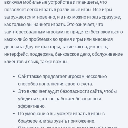
включая мобильные устройства и планшеты, что
позволяет легко играть в различные игры. Все игры
загружаются мгновенно, и в них можно играть сразу же,
как только вы начнете играть. Это означает, что
заинтересованным игрокам не придется беспокоиться о
каких-либо проблемах во время игры или внесения
депозита. Другие факторы, такие как надежность,
интерфейс, поддержка, банковское дело, обслуживание
клиентов и язык, также важны.
Сайт также предлагает игрокам несколько
способов пополнения своего счета.
Это включает аудит безопасности сайта, чтобы
убедиться, что он работает безопасно и
эффективно.
По умолчанию вы можете играть в игры в
браузере или загрузить приложение.