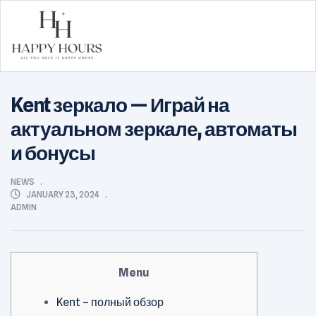
Happy
Kent зеркало — Играй на
Hours
актуальном зеркале, автоматы
и бонусы
CATEGORIES
NEWS
JANUARY 23, 2024
ADMIN
Menu
Kent – полный обзор