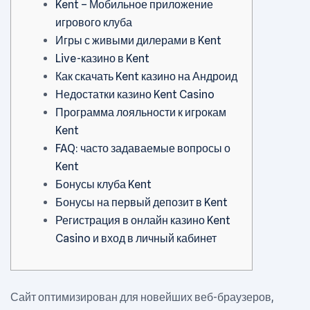
Kent – Мобильное приложение
игрового клуба
Игры с живыми дилерами в Kent
Live-казино в Kent
Как скачать Kent казино на Андроид
Недостатки казино Kent Casino
Программа лояльности к игрокам
Kent
FAQ: часто задаваемые вопросы о
Kent
Бонусы клуба Kent
Бонусы на первый депозит в Kent
Регистрация в онлайн казино Kent
Casino и вход в личный кабинет
Сайт оптимизирован для новейших веб-браузеров,