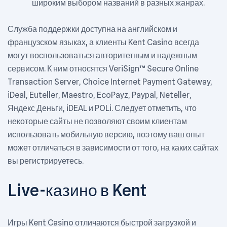
широким выбором названий в разных жанрах.
Служба поддержки доступна на английском и
французском языках, а клиенты Kent Casino всегда
могут воспользоваться авторитетным и надежным
сервисом. К ним относятся VeriSign™ Secure Online
Transaction Server, Choice Internet Payment Gateway,
iDeal, Euteller, Maestro, EcoPayz, Paypal, Neteller,
Яндекс Деньги, iDEAL и POLi. Следует отметить, что
некоторые сайты не позволяют своим клиентам
использовать мобильную версию, поэтому ваш опыт
может отличаться в зависимости от того, на каких сайтах
вы регистрируетесь.
Live-казино в Kent
Игры Kent Casino отличаются быстрой загрузкой и