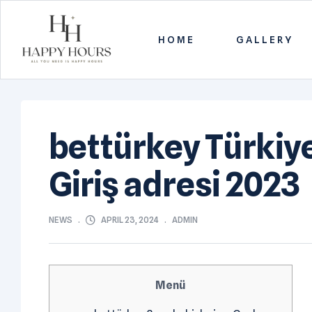
HOME
GALLERY
Happy
Hours
bettürkey Türkiye
All
you
Giriş adresi 2023
need
is
Happy
CATEGORIES
APRIL 23, 2024
NEWS
ADMIN
Hours
Menü