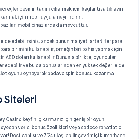
 eğlencesinin tadını çıkarmak için bağlantıya tıklayın
karmak için mobil uygulamayı indirin.
azıları mobil cihazlarda da mevcuttur.
lde edebilirsiniz, ancak bunun maliyeti artar! Her para
para birimini kullanabilir, örneğin biri bahis yapmak için
n ABD doları kullanabilir. Bununla birlikte, oyuncular
fer edebilir ve bu da bonuslarından en yüksek değeri elde
ir slot oyunu oynayarak bedava spin bonusu kazanma
Siteleri
y Casino keyfini çıkarmanız için geniş bir oyun
 heyecan verici bonus özellikleri veya sadece rahatlatıcı
ar! Dost canlısı ve 7/24 ulaşılabilir çevrimiçi kumarhane