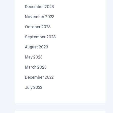
December 2023
November 2023
October 2023
September 2023
August 2023
May 2023
March 2023
December 2022
July 2022