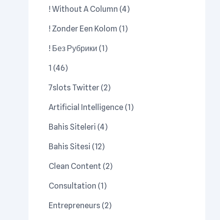
! Without A Column
(4)
! Zonder Een Kolom
(1)
! Без Рубрики
(1)
1
(46)
7slots Twitter
(2)
Artificial Intelligence
(1)
Bahis Siteleri
(4)
Bahis Sitesi
(12)
Clean Content
(2)
Consultation
(1)
Entrepreneurs
(2)