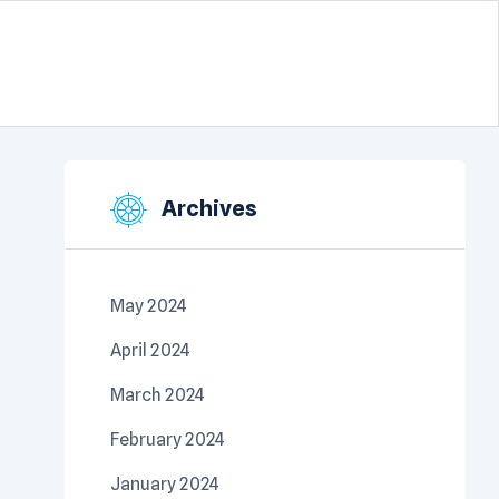
Archives
May 2024
April 2024
March 2024
February 2024
January 2024