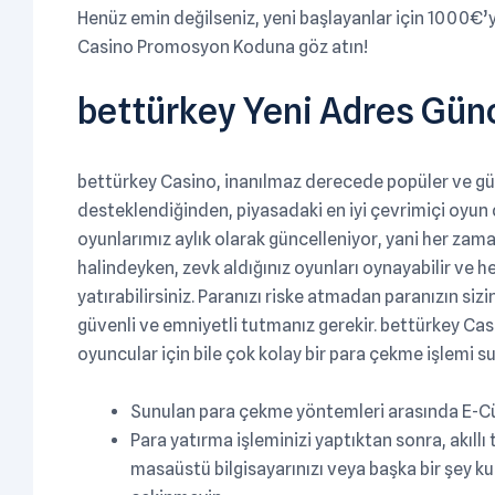
Henüz emin değilseniz, yeni başlayanlar için 1000€’
Casino Promosyon Koduna göz atın!
bettürkey Yeni Adres Günce
bettürkey Casino, inanılmaz derecede popüler ve gü
desteklendiğinden, piyasadaki en iyi çevrimiçi oyun 
oyunlarımız aylık olarak güncelleniyor, yani her zama
halindeyken, zevk aldığınız oyunları oynayabilir ve 
yatırabilirsiniz. Paranızı riske atmadan paranızın sizi
güvenli ve emniyetli tutmanız gerekir. bettürkey Cas
oyuncular için bile çok kolay bir para çekme işlemi su
Sunulan para çekme yöntemleri arasında E-Cüzd
Para yatırma işleminizi yaptıktan sonra, akıllı 
masaüstü bilgisayarınızı veya başka bir şey k