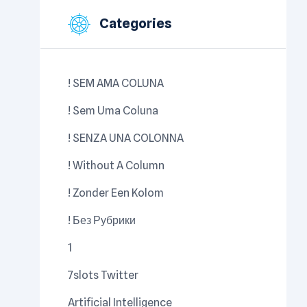
Categories
! SEM AMA COLUNA
! Sem Uma Coluna
! SENZA UNA COLONNA
! Without A Column
! Zonder Een Kolom
! Без Рубрики
1
7slots Twitter
Artificial Intelligence