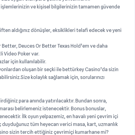
 işlemlerinizin ve kişisel bilgilerinizin tamamen güvende
iften aldığınız dönüşler, eksiklikleri telafi edecek ve yeni
r Better, Deuces Or Better Texas Hold’em ve daha
li Video Poker var.
ar için kullanılabilir.
nlardan oluşan bir seçki ile bettürkey Casino’da sizin
lirsiniz.Size kolaylık sağlamak için, sorularınızı
diğiniz para anında yatırılacaktır. Bundan sonra,
umarası belirlemeniz istenecektir. Bonus bonuslar,
necektir. İlk oyun yelpazemiz, en havalı yeni çevrim içi
aç duyduğunuz tüm heyecan verici masa, kart, uzmanlık
asino sizin tercih ettiğiniz çevrimiçi kumarhane mi?