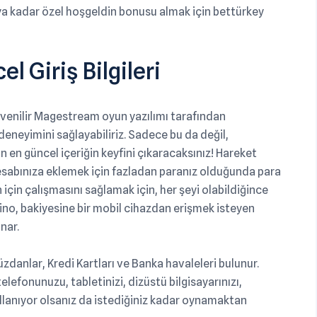
ya kadar özel hoşgeldin bonusu almak için bettürkey
l Giriş Bilgileri
venilir Magestream oyun yazılımı tarafından
deneyimini sağlayabiliriz. Sadece bu da değil,
n en güncel içeriğin keyfini çıkaracaksınız! Hareket
hesabınıza eklemek için fazladan paranız olduğunda para
n için çalışmasını sağlamak için, her şeyi olabildiğince
ino, bakiyesine bir mobil cihazdan erişmek isteyen
nar.
anlar, Kredi Kartları ve Banka havaleleri bulunur.
telefonunuzu, tabletinizi, dizüstü bilgisayarınızı,
ullanıyor olsanız da istediğiniz kadar oynamaktan