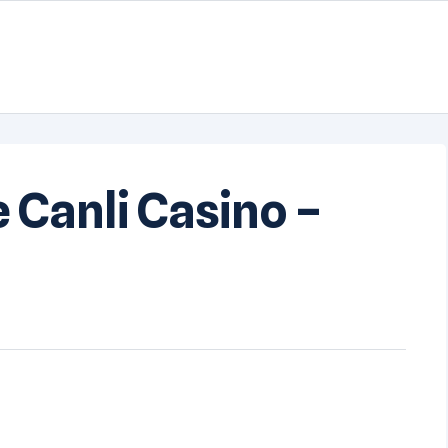
 Canli Casino –