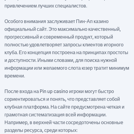
привлечением лучших специалистов.
Особого внимания заслуживает Пин-Ап казино
официальный сайт. Это максимально качественный,
прогрессивный и современный продукт, который
полностью удовлетворяет запросы клиентов игорного
клуба. Его концепция построена на принципах простоты
и доступности. Иными словами, для поиска нужной
информации или желаемого слота юзер тратит минимум
времени.
После входа на Pin up casino игроки могут быстро
сориентироваться и понять, что представляет собой
клубная платформа. На сайте предусмотрена четкая и
грамотная систематизация всей информации.
Например, в верхней части сосредоточены основные
разделы ресурса, среди которых: