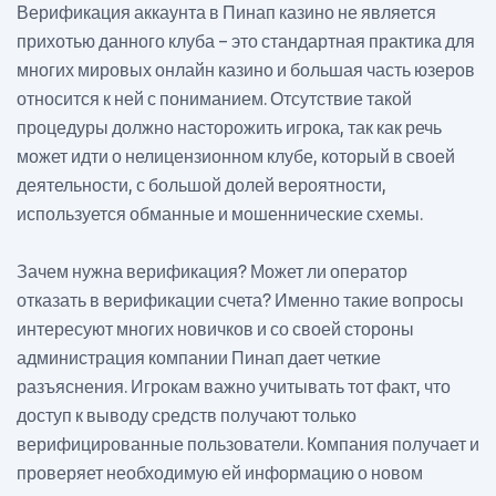
Верификация аккаунта в Пинап казино не является
прихотью данного клуба – это стандартная практика для
многих мировых онлайн казино и большая часть юзеров
относится к ней с пониманием. Отсутствие такой
процедуры должно насторожить игрока, так как речь
может идти о нелицензионном клубе, который в своей
деятельности, с большой долей вероятности,
используется обманные и мошеннические схемы.
Зачем нужна верификация? Может ли оператор
отказать в верификации счета? Именно такие вопросы
интересуют многих новичков и со своей стороны
администрация компании Пинап дает четкие
разъяснения. Игрокам важно учитывать тот факт, что
доступ к выводу средств получают только
верифицированные пользователи. Компания получает и
проверяет необходимую ей информацию о новом