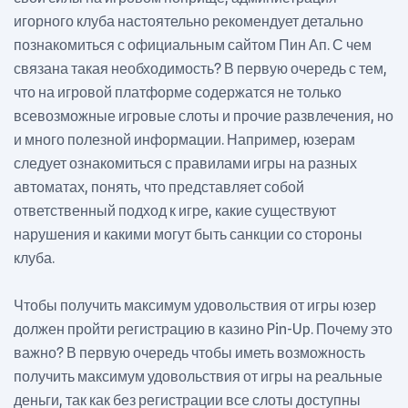
игорного клуба настоятельно рекомендует детально
познакомиться с официальным сайтом Пин Ап. С чем
связана такая необходимость? В первую очередь с тем,
что на игровой платформе содержатся не только
всевозможные игровые слоты и прочие развлечения, но
и много полезной информации. Например, юзерам
следует ознакомиться с правилами игры на разных
автоматах, понять, что представляет собой
ответственный подход к игре, какие существуют
нарушения и какими могут быть санкции со стороны
клуба.
Чтобы получить максимум удовольствия от игры юзер
должен пройти регистрацию в казино Pin-Up. Почему это
важно? В первую очередь чтобы иметь возможность
получить максимум удовольствия от игры на реальные
деньги, так как без регистрации все слоты доступны