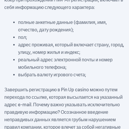
себя информацию следующего характера:
полные анкетные данные (фамилия, имя,
отчество, дату рождения);
пол;
адрес проживая, который включает страну, город,
улицу, номер жилья и индекс;
реальный адрес электронной почты и номер
мобильного телефона;
выбрать валюту игрового счета;
Завершить регистрацию в Pin Up casino можно путем
перехода по ссылке, которая высылается на указанный
адрес e-mail. Почему важно указывать исключительно
правдивую информацию? Осознанное введение
неправдивых данных является грубым нарушением
правил компании, которое влечет за собой негативные