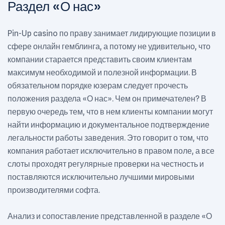
Раздел «О нас»
Pin-Up casino по праву занимает лидирующие позиции в
сфере онлайн гемблинга, а потому не удивительно, что
компании старается представить своим клиентам
максимум необходимой и полезной информации. В
обязательном порядке юзерам следует прочесть
положения раздела «О нас». Чем он примечателен? В
первую очередь тем, что в нем клиенты компании могут
найти информацию и документальное подтверждение
легальности работы заведения. Это говорит о том, что
компания работает исключительно в правом поле, а все
слоты проходят регулярные проверки на честность и
поставляются исключительно лучшими мировыми
производителями софта.
Анализ и сопоставление представленной в разделе «О