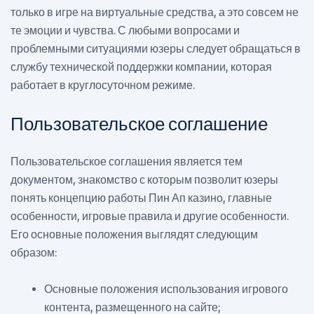
только в игре на виртуальные средства, а это совсем не
те эмоции и чувства. С любыми вопросами и
проблемными ситуациями юзеры следует обращаться в
службу технической поддержки компании, которая
работает в круглосуточном режиме.
Пользовательское соглашение
Пользовательское соглашения является тем
документом, знакомство с которым позволит юзеры
понять концепцию работы Пин Ап казино, главные
особенности, игровые правила и другие особенности.
Его основные положения выглядят следующим
образом:
Основные положения использования игрового
контента, размещенного на сайте;