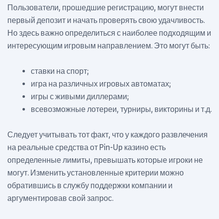
Пользователи, прошедшие регистрацию, могут внести
первый депозит и начать проверять свою удачливость.
Но здесь важно определиться с наиболее подходящим и
интересующим игровым направлением. Это могут быть:
ставки на спорт;
игра на различных игровых автоматах;
игры с живыми диллерами;
всевозможные лотереи, турниры, викторины и т.д.
Следует учитывать тот факт, что у каждого развлечения
на реальные средства от Pin-Up казино есть
определенные лимиты, превышать которые игроки не
могут. Изменить установленные критерии можно
обратившись в службу поддержки компании и
аргументировав свой запрос.