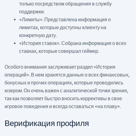
только посредством обращения в службу
поддержки.
«Лимиты». Представлена информация о
лимитах, которые доступны клиенту на
конкретную дату.
«История ставок». Собрана информация о всех
ставках, которые совершал геймер.
Особого внимания заслуживает раздел «История
операций». В нем хранятся данные о всех финансовых,
бонусных и прочих операциях, которые проводились
юзером. Он очень важен с аналитической точки зрения,
так как позволяет быстро вносить коррективы в свое
игровое поведения и всегда оставаться «на плаву».
Верификация профиля