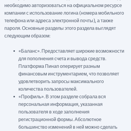
необходимо авторизоваться на официальном ресурсе
компании с использование логина (номера мобильного
телефона или адреса электронной почты), а также
пароля. Основные разделы этого раздела выглядят
следующим образом:
«Баланс». Предоставляет широкие возможности
для пополнения счета и вывода средств.
Платформа Пинап оперирует разным
финансовым инструментарием, что позволяет
удовлетворить запросы максимального
количества пользователей.
«Профиль». В этом разделе собрала вся
персональная информация, указанная
пользователя в ходе заполнения
регистрационной формы. Абсолютное
большинство изменений в ней можно сделать