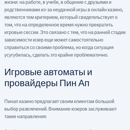
жизни: на работе, в учебе, в общение с друзьями и
родственниками из-за неудачной игры в онлайн казино,
являются тем критерием, который свидетельствует о
том, что на определенное время нужно прекратить
игровые сессии. Это связано с тем, что на ранней стадии
зависимости юзер еще может самостоятельно
справиться со своими проблема, но когда ситуация
усугубилась, сделать это крайне проблематично.
Игровые автоматы и
провайдеры Пин Ап
Пинап казино предлагает своим клиентам большой
выбор развлечений. Внимание юзеров заслуживают
такие направления: