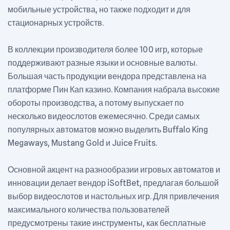
мобильные устройства, но также подходит и для
стационарных устройств.
В коллекции производителя более 100 игр, которые
поддерживают разные языки и основные валюты.
Большая часть продукции вендора представлена на
платформе Пин Кап казино. Компания набрала высокие
обороты производства, а потому выпускает по
несколько видеослотов ежемесячно. Среди самых
популярных автоматов можно выделить Buffalo King
Megaways, Mustang Gold и Juice Fruits.
Основной акцент на разнообразии игровых автоматов и
инновации делает вендор iSoftBet, предлагая большой
выбор видеослотов и настольных игр. Для привлечения
максимального количества пользователей
предусмотрены такие инструменты, как бесплатные