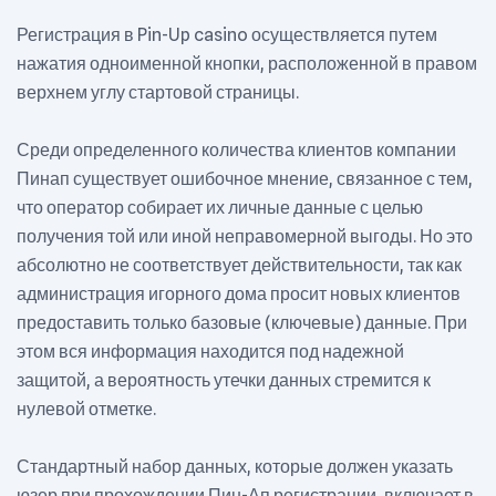
Регистрация в Pin-Up casino осуществляется путем
нажатия одноименной кнопки, расположенной в правом
верхнем углу стартовой страницы.
Среди определенного количества клиентов компании
Пинап существует ошибочное мнение, связанное с тем,
что оператор собирает их личные данные с целью
получения той или иной неправомерной выгоды. Но это
абсолютно не соответствует действительности, так как
администрация игорного дома просит новых клиентов
предоставить только базовые (ключевые) данные. При
этом вся информация находится под надежной
защитой, а вероятность утечки данных стремится к
нулевой отметке.
Стандартный набор данных, которые должен указать
юзер при прохождении Пин-Ап регистрации, включает в