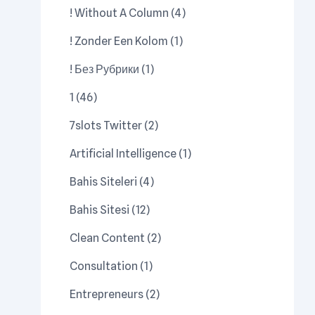
! Without A Column
(4)
! Zonder Een Kolom
(1)
! Без Рубрики
(1)
1
(46)
7slots Twitter
(2)
Artificial Intelligence
(1)
Bahis Siteleri
(4)
Bahis Sitesi
(12)
Clean Content
(2)
Consultation
(1)
Entrepreneurs
(2)