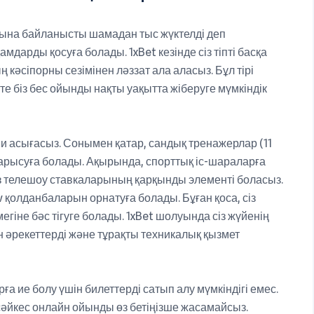
бына байланысты шамадан тыс жүктелді деп
амдарды қосуға болады. 1xBet кезінде сіз тіпті басқа
кәсіпорны сезімінен ләззат ала аласыз. Бұл тірі
тте біз бес ойынды нақты уақытта жіберуге мүмкіндік
они асығасыз. Сонымен қатар, сандық тренажерлар (11
жарысуға болады. Ақырында, спорттық іс-шараларға
із телешоу ставкаларының қарқынды элементі боласыз.
 қолданбаларын орнатуға болады. Бұған қоса, сіз
іне бәс тігуге болады. 1xBet шолуында сіз жүйенің
н әрекеттерді және тұрақты техникалық қызмет
 ие болу үшін билеттерді сатып алу мүмкіндігі емес.
 сәйкес онлайн ойынды өз бетіңізше жасамайсыз.