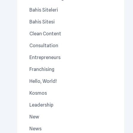
Bahis Siteleri
Bahis Sitesi
Clean Content
Consultation
Entrepreneurs
Franchising
Hello, World!
Kosmos
Leadership
New
News