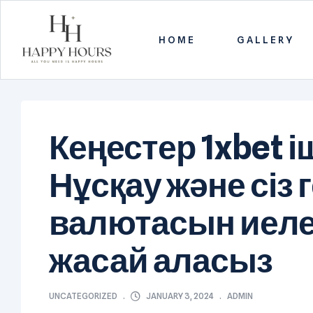
HOME
GALLERY
Happy
Hours
Кеңестер 1xbet і
All
you
Нұсқау және сіз
need
is
Happy
валютасын иеле
Hours
жасай аласыз
CATEGORIES
JANUARY 3, 2024
UNCATEGORIZED
ADMIN