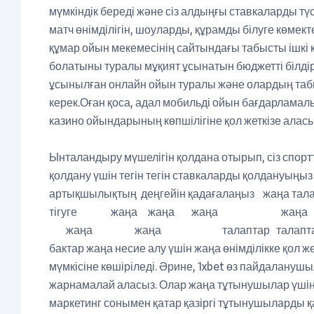
мүмкіндік береді және сіз алдыңғы ставкаларды тү
матч өнімділігін, шоуларды, құрамды білуге ​​көмек
құмар ойын мекемесінің сайтындағы табысты ішкі
болатыны туралы мұқият ұсынатын бюджетті білдір
ұсынылған онлайн ойын туралы және олардың табы
керек.Оған қоса, адал мобильді ойын бағдарламал
казино ойындарының көпшілігіне қол жеткізе аласы
Ынталандыру мүшелігін қолдана отырып, сіз спор
қолдану үшін тегін тегін ставкаларды қолдануыңыз 
артықшылықтың деңгейін қадағалаңыз жаңа та
тігуге жаңа жаңа жаңа жаңа жа
жаңа жаңа талаптар талаптарынан жаңа
бактар ​​жаңа несие алу үшін жаңа өнімділікке қол ж
мүмкісіне көшіріледі. Әрине, 1xbet өз пайдалануш
жарнамалай аласыз. Олар жаңа тұтынушылар үшін
маркетинг сонымен қатар қазіргі тұтынушыларды қ