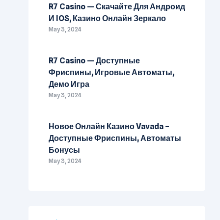
R7 Casino — Скачайте Для Андроид
И IOS, Казино Онлайн Зеркало
May 3, 2024
R7 Casino — Доступные
Фриспины, Игровые Автоматы,
Демо Игра
May 3, 2024
Новое Онлайн Казино Vavada –
Доступные Фриспины, Автоматы
Бонусы
May 3, 2024