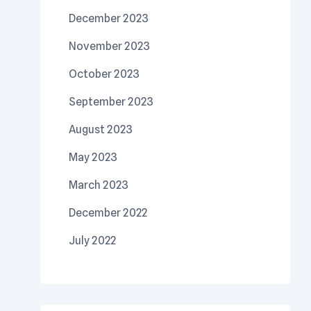
December 2023
November 2023
October 2023
September 2023
August 2023
May 2023
March 2023
December 2022
July 2022