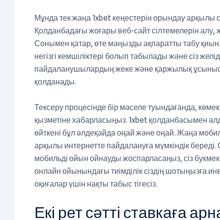
Мұнда тек жаңа 1xbet кеңестерін орындау арқылы 
Қолданбадағы жоғары веб-сайт сілтемелерін алу, жү
Сонымен қатар, өте маңызды ақпаратты табу қиын. О
негізгі кемшіліктері болып табылады және сіз желі
пайдаланушылардың жеке және қаржылық ұсыныста
қолданады.
Тексеру процесінде бір мәселе туындағанда, көмек
қызметіне хабарласыңыз. 1xbet қолданбасымен алда
өйткені бұл әлдеқайда оңай және оңай. Жаңа мобил
арқылы интернетте пайдалануға мүмкіндік береді.
мобильді ойын ойнауды жоспарласаңыз, сіз букмекер
онлайн ойынындағы тиімділік сіздің шотыңызға инв
оқиғалар үшін нақты табыс тігесіз.
Екі рет сәтті ставкаға ар